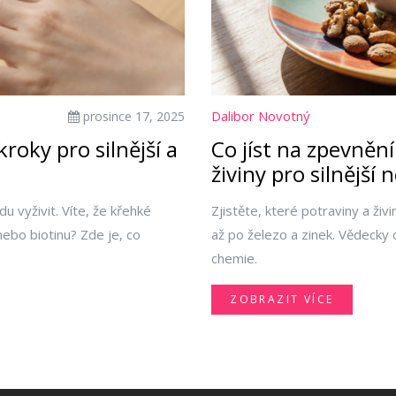
Dalibor Novotný
prosince 17, 2025
roky pro silnější a
Co jíst na zpevnění
živiny pro silnější 
u vyživit. Víte, že křehké
Zjistěte, které potraviny a živi
ebo biotinu? Zde je, co
až po železo a zinek. Vědecky 
chemie.
ZOBRAZIT VÍCE