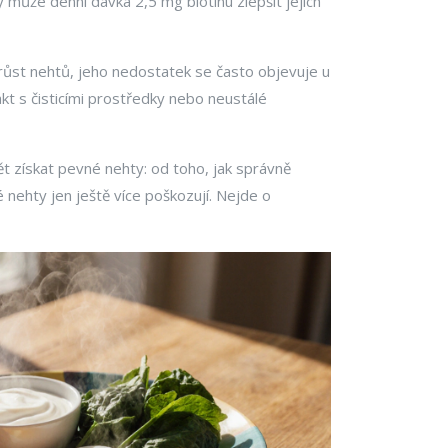
ty může denní dávka 2,5 mg biotinu zlepšit jejich
růst nehtů
, jeho nedostatek se často objevuje u
akt s čisticími prostředky nebo neustálé
ět získat pevné nehty: od toho, jak správně
nehty jen ještě více poškozují. Nejde o