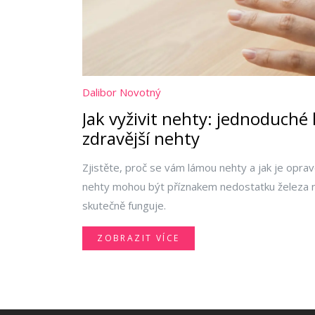
Dalibor Novotný
Jak vyživit nehty: jednoduché k
zdravější nehty
Zjistěte, proč se vám lámou nehty a jak je opravd
nehty mohou být příznakem nedostatku železa n
skutečně funguje.
ZOBRAZIT VÍCE