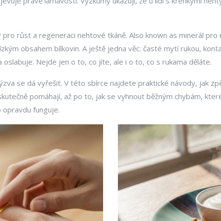
ojevuje právě lámavostí
. Výzkumy ukazují, že u lidí s křehkými neh
vý pro růst a regeneraci nehtové tkáně
. Also known as
minerál pro 
 nízkým obsahem bílkovin
. A ještě jedna věc: časté mytí rukou, kont
oslabuje. Nejde jen o to, co jíte, ale i o to, co s rukama děláte.
zva se dá vyřešit. V této sbírce najdete praktické návody, jak zp
kutečně pomáhají, až po to, jak se vyhnout běžným chybám, které 
o opravdu funguje.