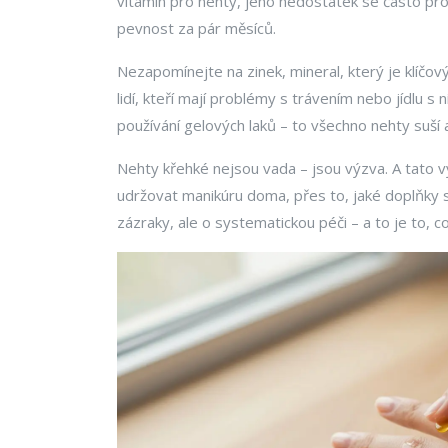
vitamín pro nehty
, jeho nedostatek se často pr
pevnost za pár měsíců.
Nezapomínejte na
zinek
,
mineral, který je klíčo
lidí, kteří mají problémy s trávením nebo jídlu s
používání gelových laků – to všechno nehty suší a 
Nehty křehké nejsou vada – jsou výzva. A tato vý
udržovat manikúru doma, přes to, jaké doplňky s
zázraky, ale o systematickou péči – a to je to, c