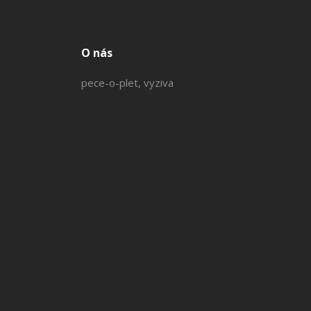
O nás
pece-o-plet, vyziva