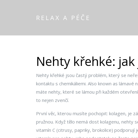
RELAX A PÉČE
Nehty křehké: jak j
Nehty křehké jsou častý problém, který se neře
kontaktu s chemikáliemi
. Also known as
lámavé n
máte nehty, které se lámou při každém otevření ko
to nejen zvenčí.
První věc, kterou musíte pochopit:
kolagen
,
je z
pružnou
. Když tělo nemá dost kolagenu, nehty se
vitamín C (citrusy, papriky, brokolice) podporují