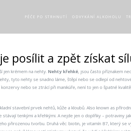
PÉČE PO STRHNUTÍ
ODVYKÁNÍ ALKOHOLU
T
e posílit a zpět získat sí
ší jen krémem na nehty.
Nehty křehké
,
jsou často příznakem ned
ehty
, tyto nehty se snadno láme, štěpí nebo se odlepí od nehtovéh
nzervy nebo se ztrácí při manikúře, není to jen o špatné kvalitě l
ákladní stavební prvek nehtů, kůže a kloubů
. Also known as
přírodn
 stávají tenkými a křehkými. A nejde jen o doplňky – potraviny ja
 jeho přirozenou tvorbu. Druhá věc:
biotin
,
je vitamín B7, který se v