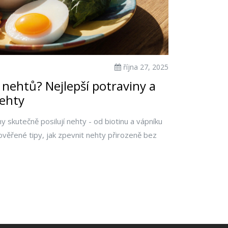
října 27, 2025
 nehtů? Nejlepší potraviny a
nehty
ny skutečně posilují nehty - od biotinu a vápníku
ověřené tipy, jak zpevnit nehty přirozeně bez