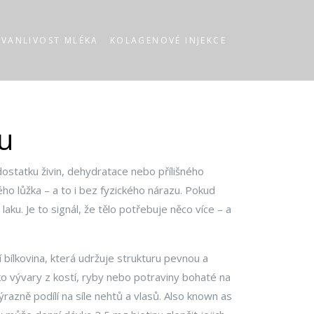
RVANLIVOST MLÉKA
KOLAGENOVÉ INJEKCE
lu
ostatku živin, dehydratace nebo přílišného
o lůžka – a to i bez fyzického nárazu.
Pokud
aku. Je to signál, že tělo potřebuje něco více – a
í bílkovina
, která udržuje strukturu pevnou a
ko vývary z kostí, ryby nebo potraviny bohaté na
ýrazně podílí na síle nehtů a vlasů
. Also known as