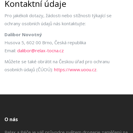
Kontaktní údaje
Pro jakékoli dotazy, žádosti nebo stížnosti týkající se
ochrany osobních údajů nás kontaktujte:
Dalibor Novotný
Husova 5, 602 00 Brno, Česká republika
Email:
dalibor@relax-tocna.cz
Můžete se také obrátit na Českou úřad pro ochranu
osobních údajů (ČÚOÚ):
https://www.uoou.cz
.
O nás
Relax a Péče je váš průvodce světem drogerie zaměřený na