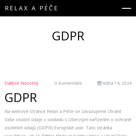
RELAX A PÉČE
GDPR
Dalibor Novotný
0 Komentáře
ledna 14, 2024
GDPR
Na webové stránce Relax a Péče se zavazujeme chránit
Vaše osobní údaje v souladu s Obecným nařízením o ochraně
osobních údajů (GDPR) Evropské unie. Tato stránka
vysvětluje, jak se řídíme tímto právním rámce a jak můžete