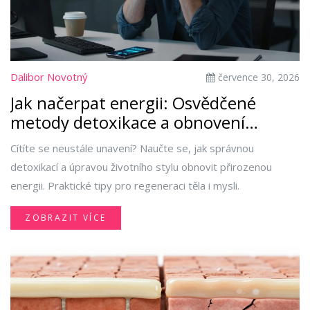
Dalibor Novotný
července 30, 2026
Jak načerpat energii: Osvědčené
metody detoxikace a obnovení
vitality
Cítíte se neustále unavení? Naučte se, jak správnou
detoxikací a úpravou životního stylu obnovit přirozenou
energii. Praktické tipy pro regeneraci těla i mysli.
ZOBRAZIT VÍCE