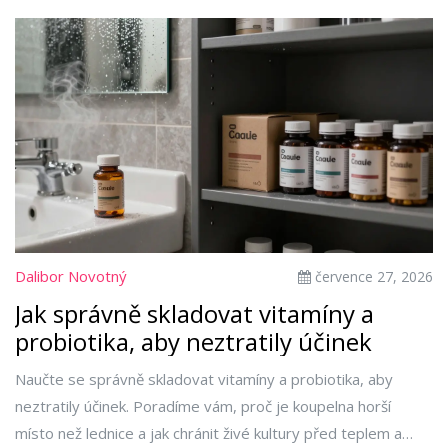
Dalibor Novotný
července 27, 2026
Jak správně skladovat vitamíny a
probiotika, aby neztratily účinek
Naučte se správně skladovat vitamíny a probiotika, aby
neztratily účinek. Poradíme vám, proč je koupelna horší
místo než lednice a jak chránit živé kultury před teplem a