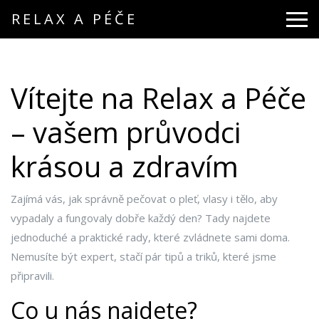
RELAX A PÉČE
Vítejte na Relax a Péče
– vašem průvodci
krásou a zdravím
Zajímá vás, jak správně pečovat o pleť, vlasy i tělo, aby
vypadaly a fungovaly dobře každý den? Tady najdete
jednoduché a praktické rady, které zvládnete sami doma.
Nemusíte být expert, stačí pár tipů a triků, které jsme
připravili.
Co u nás najdete?