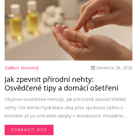
Dalibor Novotný
července 28, 2026
Jak zpevnit přírodní nehty:
Osvědčené tipy a domácí ošetření
Objevte osvědčené metody, jak přirozeně zpevnit křehké
nehty. Od domácí hydratace oleji přes správnou výživu s
biotinem až po ochranné návyky v domácnosti. Poradíme
vám, jak dosáhnout silných a zdravých nehtů bez drtivé
ZOBRAZIT VÍCE
chemie.