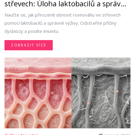
střevech: Úloha laktobacilů a správná
výživa
Naučte se, jak přirozeně obnovit rovnováhu ve střevech
pomocí laktobacilů a správné výživy. Odstraňte příčiny
dysbiozy a posilte imunitu.
ZOBRAZIT VÍCE