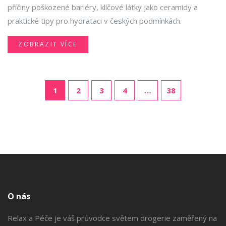
příčiny poškozené bariéry, klíčové látky jako ceramidy a
praktické tipy pro hydrataci v českých podmínkách.
ZOBRAZIT VÍCE
1
2
3
4
…
38
O nás
Relax a Péče je váš průvodce světem drogerie zaměřený na