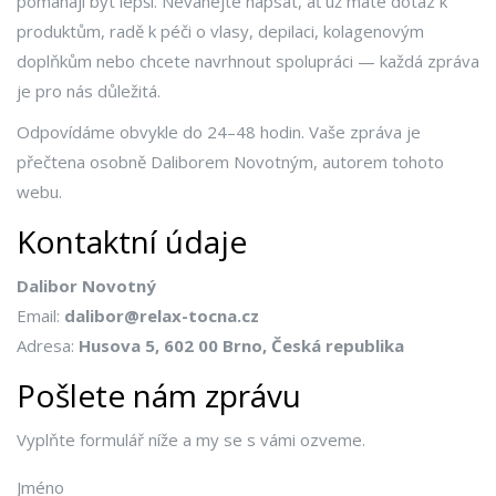
pomáhají být lepší. Neváhejte napsat, ať už máte dotaz k
produktům, radě k péči o vlasy, depilaci, kolagenovým
doplňkům nebo chcete navrhnout spolupráci — každá zpráva
je pro nás důležitá.
Odpovídáme obvykle do 24–48 hodin. Vaše zpráva je
přečtena osobně Daliborem Novotným, autorem tohoto
webu.
Kontaktní údaje
Dalibor Novotný
Email:
dalibor@relax-tocna.cz
Adresa:
Husova 5, 602 00 Brno, Česká republika
Pošlete nám zprávu
Vyplňte formulář níže a my se s vámi ozveme.
Jméno