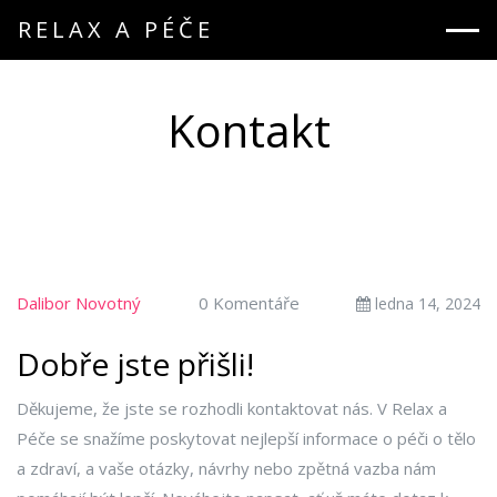
RELAX A PÉČE
Kontakt
Dalibor Novotný
0 Komentáře
ledna 14, 2024
Dobře jste přišli!
Děkujeme, že jste se rozhodli kontaktovat nás. V Relax a
Péče se snažíme poskytovat nejlepší informace o péči o tělo
a zdraví, a vaše otázky, návrhy nebo zpětná vazba nám