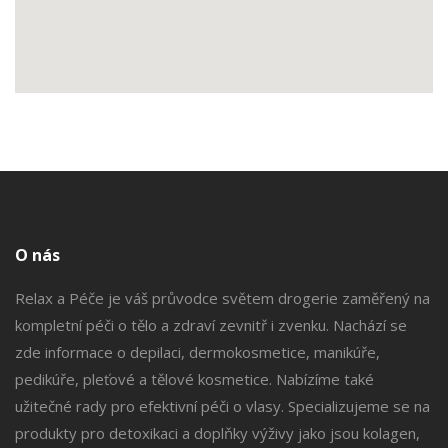
O nás
Relax a Péče je váš průvodce světem drogerie zaměřený na
kompletní péči o tělo a zdraví zevnitř i zvenku. Nachází se
zde informace o depilaci, dermokosmetice, manikúře,
pedikúře, pleťové a tělové kosmetice. Nabízíme také
užitečné rady pro efektivní péči o vlasy. Specializujeme se na
produkty pro detoxikaci a doplňky výživy jako jsou kolagen,