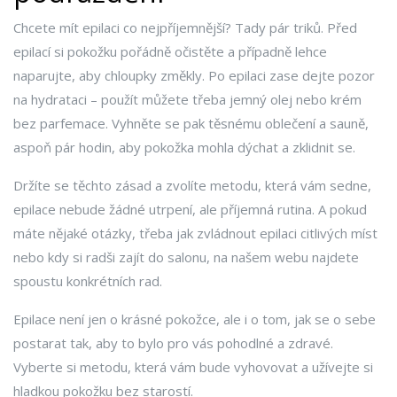
Chcete mít epilaci co nejpříjemnější? Tady pár triků. Před
epilací si pokožku pořádně očistěte a případně lehce
naparujte, aby chloupky změkly. Po epilaci zase dejte pozor
na hydrataci – použít můžete třeba jemný olej nebo krém
bez parfemace. Vyhněte se pak těsnému oblečení a sauně,
aspoň pár hodin, aby pokožka mohla dýchat a zklidnit se.
Držíte se těchto zásad a zvolíte metodu, která vám sedne,
epilace nebude žádné utrpení, ale příjemná rutina. A pokud
máte nějaké otázky, třeba jak zvládnout epilaci citlivých míst
nebo kdy si radši zajít do salonu, na našem webu najdete
spoustu konkrétních rad.
Epilace není jen o krásné pokožce, ale i o tom, jak se o sebe
postarat tak, aby to bylo pro vás pohodlné a zdravé.
Vyberte si metodu, která vám bude vyhovovat a užívejte si
hladkou pokožku bez starostí.