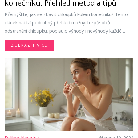
konečníku: Přehled metod a tipů
Přemýšlíte, jak se zbavit chloupků kolem konečníku? Tento
článek nabízí podrobný přehled možných způsobů
odstranění chloupků, popisuje výhody i nevýhody každé
metody a přidává vychytané tipy na péči o intimní partie.
ZOBRAZIT VÍCE
Naučíte se, jak si správně poradit s chloupky doma, kdy
vyhledat odborníka nebo proč je vůbec zvažovat odstranění.
Dočtete se také, které omyly kolují o péči v této oblasti.
Pokud vás tato tématika někdy napadla, tady najdete
nejdůležitější rady pohromadě.
Dalibor Novotný
srpna 19, 2024