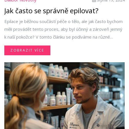
Jak často se správně epilovat?
Epilace je běžnou součástí péče o tělo, ale jak často bychom
měli provádět tento proces, aby byl účinný a zároveň jemný
k naší pokožce? V tomto článku se podíváme na různé
faktory, které ovlivňují frekvenci epilace, tipy pro minimalizaci
ZOBRAZIT VÍCE
podráždění a rady, jak udržet hladkou pokožku co nejdéle.