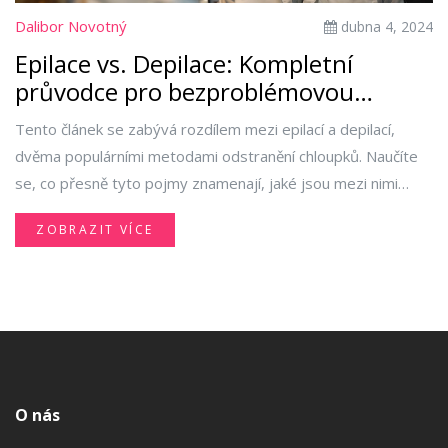
Dalibor Novotný
dubna 4, 2024
Epilace vs. Depilace: Kompletní
průvodce pro bezproblémovou
pokožku
Tento článek se zabývá rozdílem mezi epilací a depilací,
dvěma populárními metodami odstranění chloupků. Naučíte
se, co přesně tyto pojmy znamenají, jaké jsou mezi nimi
rozdíly a jakou metodu si vybrat pro vaši pokožku.
ZOBRAZIT VÍCE
Zahrnujeme také tipy na to, jak postup při odstranění
chloupků zvládnout co nejlepším způsobem, a nabízíme
přehled nejnovějších trendů a technologií v oblasti epilace a
depilace.
O nás