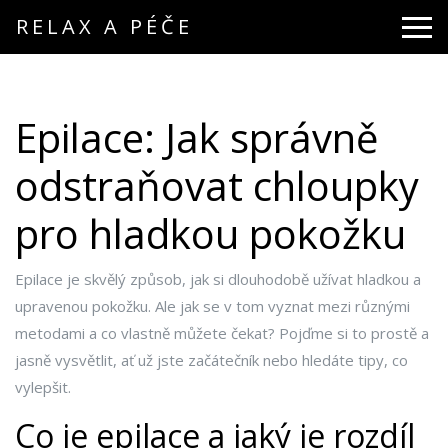
RELAX A PÉČE
Epilace: Jak správně
odstraňovat chloupky
pro hladkou pokožku
Epilace je skvělý způsob, jak si dlouhodobě užívat hladkou a
upravenou pokožku. Ale jak se v tom vyznat mezi různými
metodami a co vlastně můžete čekat? Pojďme si to prostě a
jasně vysvětlit, ať už jste začátečník nebo hledáte tipy, co
vylepšit.
Co je epilace a jaký je rozdíl