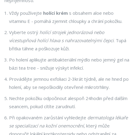
nepříjemnosti.
Vždy používejte
holící krém
s obsahem aloe nebo
vitaminu E - pomáhá zjemnit chloupky a chrání pokožku.
Vyberte ostrý
holící strojek
jednorázová nebo
vícestupňová holící hlava s nahrazovatelnými čepci
. Tupá
břitka táhne a poškozuje kůži.
Po holení aplikujte antibakteriální mýdlo nebo jemný gel na
bázi tea tree - snižuje výskyt infekcí.
Provádějte jemnou exfoliaci 2‑3krát týdně, ale ne hned po
holení, aby se nepoškodily otevřené mikrotrhliny.
Nechte pokožku odpočinout alespoň 24hodin před dalším
seancem, pokud cítíte zarudnutí.
Při opakovaném zarůstání vyhledejte
dermatologa
lékaře
se specializací na kožní onemocnění
, který může
doporučit lokální kortikosteroidy nebo odstranění za