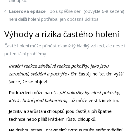
chloupků.
Laserová epilace
- po úspěšné sérii (obvykle 6‑8 sezení)
není další holení potřeba, jen občasná údržba.
Výhody a rizika častého holení
Časté holení může přinést okamžitý hladký vzhled, ale nese i
potenciální problémy.
iritační reakce
zánětlivé reakce pokožky, jako jsou
zarudnutí, svědění a puchýře
- čím častěji holíte, tím vyšší
šance, že se objeví.
Podráždění může narušit
pH pokožky
kyselost pokožky,
která chrání před bakteriemi
, což může vést k infekcím.
Jezinky a zarůstání chloupků jsou častější při špatné
technice nebo příliš krátkém růstu chloupků.
Na druhou stranu, pravidelný rytmus může snížit svědění