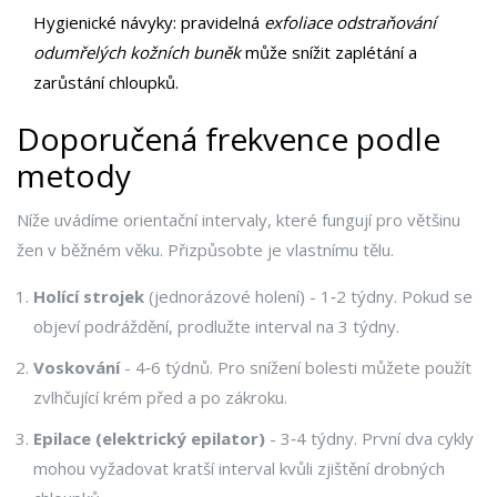
Hygienické návyky: pravidelná
exfoliace
odstraňování
odumřelých kožních buněk
může snížit zaplétání a
zarůstání chloupků.
Doporučená frekvence podle
metody
Níže uvádíme orientační intervaly, které fungují pro většinu
žen v běžném věku. Přizpůsobte je vlastnímu tělu.
Holící strojek
(jednorázové holení) - 1‑2 týdny. Pokud se
objeví podráždění, prodlužte interval na 3 týdny.
Voskování
- 4‑6 týdnů. Pro snížení bolesti můžete použít
zvlhčující krém před a po zákroku.
Epilace (elektrický epilator)
- 3‑4 týdny. První dva cykly
mohou vyžadovat kratší interval kvůli zjištění drobných