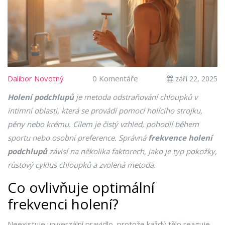
Dalibor Novotný
0 Komentáře
září 22, 2025
Holení podchlupů
je metoda odstraňování chloupků v
intimní oblasti, která se provádí pomocí holícího strojku,
pěny nebo krému. Cílem je čistý vzhled, pohodlí během
sportu nebo osobní preference. Správná
frekvence holení
podchlupů
závisí na několika faktorech, jako je typ pokožky,
růstový cyklus chloupků a zvolená metoda.
Co ovlivňuje optimální
frekvenci holení?
Neexistuje univerzální pravidlo, protože každý tělo reaguje