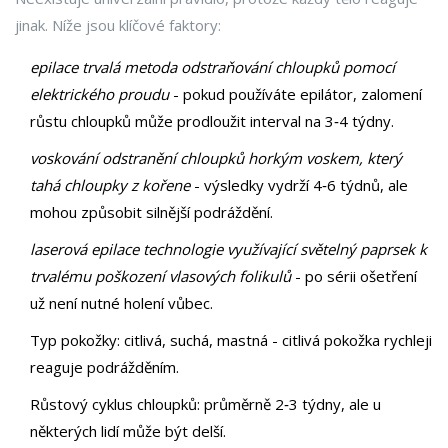
jinak. Níže jsou klíčové faktory:
epilace
trvalá metoda odstraňování chloupků pomocí
elektrického proudu
- pokud používáte epilátor, zalomení
růstu chloupků může prodloužit interval na 3‑4 týdny.
voskování
odstranění chloupků horkým voskem, který
tahá chloupky z kořene
- výsledky vydrží 4‑6 týdnů, ale
mohou způsobit silnější podráždění.
laserová epilace
technologie využívající světelný paprsek k
trvalému poškození vlasových folikulů
- po sérii ošetření
už není nutné holení vůbec.
Typ pokožky: citlivá, suchá, mastná - citlivá pokožka rychleji
reaguje podrážděním.
Růstový cyklus chloupků: průměrně 2‑3 týdny, ale u
některých lidí může být delší.