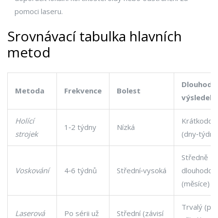
pomoci laseru.
Srovnávací tabulka hlavních
metod
Dlouhodo
Metoda
Frekvence
Bolest
výsledek
Holící
Krátkodob
1‑2 týdny
Nízká
strojek
(dny‑týdny
Středně
Voskování
4‑6 týdnů
Střední‑vysoká
dlouhodob
(měsíce)
Trvalý (po
Laserová
Po sérii už
Střední (závisí