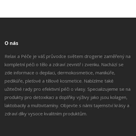
O nás
Relax a Péče je váš průvodce světem drogerie zaměřený na
kompletní péči o tělo a zdraví zevnitř i zvenku. Nachází se
zde informace o depilaci, dermokosmetice, manikúře,
pedikúře, pleťové a tělové kosmetice. Nabízíme také
užitečné rady pro efektivní péči o vlasy. Specializujeme se na
produkty pro detoxikaci a doplňky výživy jako jsou kolagen,
laktobacily a multivitamíny. Objevte s námi tajemství krásy a
zdraví díky vysoce kvalitním produktům.