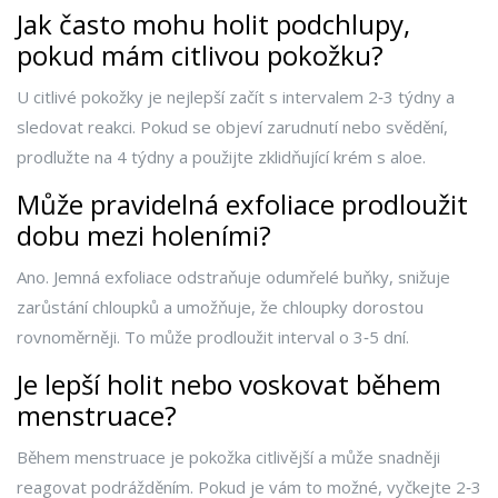
Jak často mohu holit podchlupy,
pokud mám citlivou pokožku?
U citlivé pokožky je nejlepší začít s intervalem 2‑3 týdny a
sledovat reakci. Pokud se objeví zarudnutí nebo svědění,
prodlužte na 4 týdny a použijte zklidňující krém s aloe.
Může pravidelná exfoliace prodloužit
dobu mezi holeními?
Ano. Jemná exfoliace odstraňuje odumřelé buňky, snižuje
zarůstání chloupků a umožňuje, že chloupky dorostou
rovnoměrněji. To může prodloužit interval o 3‑5 dní.
Je lepší holit nebo voskovat během
menstruace?
Během menstruace je pokožka citlivější a může snadněji
reagovat podrážděním. Pokud je vám to možné, vyčkejte 2‑3