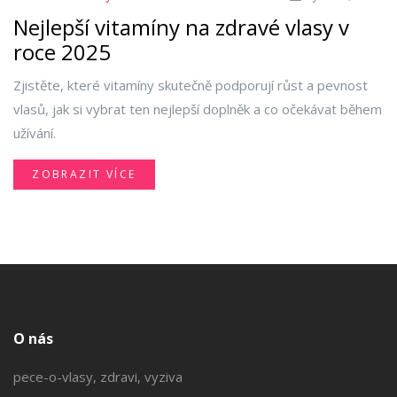
Nejlepší vitamíny na zdravé vlasy v
roce 2025
Zjistěte, které vitamíny skutečně podporují růst a pevnost
vlasů, jak si vybrat ten nejlepší doplněk a co očekávat během
užívání.
ZOBRAZIT VÍCE
O nás
pece-o-vlasy, zdravi, vyziva