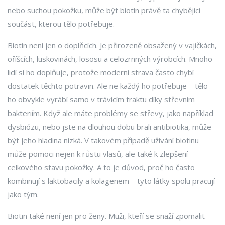
nebo suchou pokožku, může být biotin právě ta chybějící
součást, kterou tělo potřebuje.
Biotin není jen o doplňcích. Je přirozeně obsažený v vajíčkách,
oříšcích, luskovinách, lososu a celozrnných výrobcích. Mnoho
lidí si ho doplňuje, protože moderní strava často chybí
dostatek těchto potravin. Ale ne každý ho potřebuje – tělo
ho obvykle vyrábí samo v trávicím traktu díky střevním
bakteriím. Když ale máte problémy se střevy, jako například
dysbiózu, nebo jste na dlouhou dobu brali antibiotika, může
být jeho hladina nízká. V takovém případě užívání biotinu
může pomoci nejen k růstu vlasů, ale také k zlepšení
celkového stavu pokožky. A to je důvod, proč ho často
kombinují s laktobacily a kolagenem – tyto látky spolu pracují
jako tým.
Biotin také není jen pro ženy. Muži, kteří se snaží zpomalit