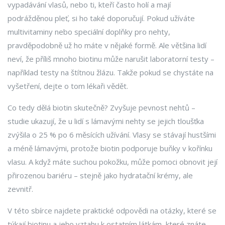
vypadávání vlasů, nebo ti, kteří často holí a mají
podrážděnou pleť, si ho také doporučují. Pokud užíváte
multivitaminy nebo speciální doplňky pro nehty,
pravděpodobně už ho máte v nějaké formě. Ale většina lidí
neví, že příliš mnoho biotinu může narušit laboratorní testy –
například testy na štítnou žlázu. Takže pokud se chystáte na
vyšetření, dejte o tom lékaři vědět.
Co tedy dělá biotin skutečně? Zvyšuje pevnost nehtů –
studie ukazují, že u lidí s lámavými nehty se jejich tloušťka
zvýšila o 25 % po 6 měsících užívání. Vlasy se stávají hustšími
a méně lámavými, protože biotin podporuje buňky v kořínku
vlasu. A když máte suchou pokožku, může pomoci obnovit její
přirozenou bariéru – stejně jako hydratační krémy, ale
zevnitř.
V této sbírce najdete praktické odpovědi na otázky, které se
týkají biotinu a jeho vztahu k ostatním látkám, které znáte –