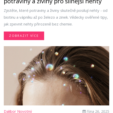
potraviny a živiny pro silnější nehty
Zjistěte, které potraviny a živiny skutečně posilují nehty - od
biotinu a vápníku až po železo a zinek. Vědecky ověřené tipy,
jak zpevnit nehty přirozeně bez chemie.
ZOBRAZIT VÍCE
Dalibor Novotný
října 26, 2025