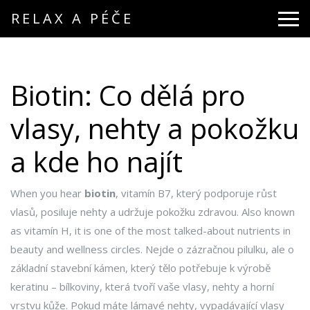
RELAX A PÉČE
Biotin: Co dělá pro
vlasy, nehty a pokožku
a kde ho najít
When you hear
biotin
,
vitamín B7, který podporuje růst
vlasů, posiluje nehty a udržuje pokožku zdravou
. Also known
as
vitamín H
, it is one of the most talked-about nutrients in
beauty and wellness circles.
Nejde o zázračnou pilulku, ale o
základní stavební kámen, který tělo potřebuje k výrobě
keratinu – bílkoviny, která tvoří vaše vlasy, nehty a horní
vrstvu kůže. Pokud máte lámavé nehty, vypadávající vlasy