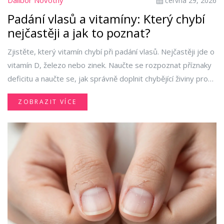
Dalibor Novotný
června 29, 2026
Padání vlasů a vitamíny: Který chybí
nejčastěji a jak to poznat?
Zjistěte, který vitamín chybí při padání vlasů. Nejčastěji jde o
vitamín D, železo nebo zinek. Naučte se rozpoznat příznaky
deficitu a naučte se, jak správně doplnit chybějící živiny pro
silnější vlasy.
ZOBRAZIT VÍCE