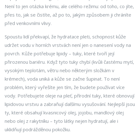
Není to jen otázka krému, ale celého režimu: od toho, co jíte,
přes to, jak se čistíte, až po to, jakým způsobem ji chráníte
před venkovními vlivy.
Spoustu lidí překvapí, že
hydratace pleti
,
schopnost kůže
udržet vodu v horních vrstvách
není jen o nanesení vody na
povrch. Kůže potřebuje lipidy – tuky, které tvoří její
přirozenou bariéru. Když tyto tuky chybí (kvůli častému mytí,
vysokým teplotám, větru nebo některým složkám v
krémech), voda uniká a kůže se začne šupinat. To není
problém, který vyřešíte jen tím, že budete používat více
vody. Potřebujete
oleje na pleť
,
přírodní tuky, které obnovují
lipidovou vrstvu a zabraňují dalšímu vysušování
. Nejlepší jsou
ty, které obsahují kvasnicový olej, jojobu, mandlový olej
nebo olej z rakytníku – tyto látky nejen hydratují, ale i
uklidňují podrážděnou pokožku.