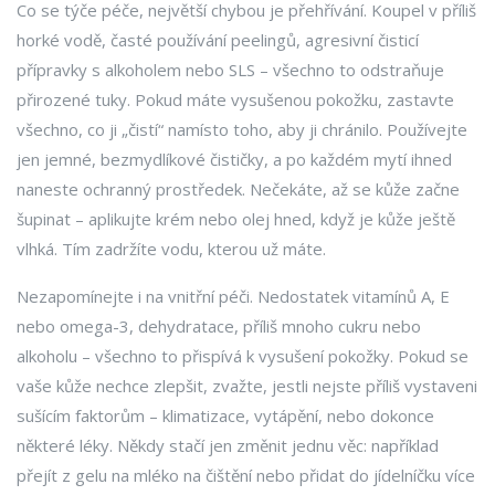
Co se týče péče, největší chybou je přehřívání. Koupel v příliš
horké vodě, časté používání peelingů, agresivní čisticí
přípravky s alkoholem nebo SLS – všechno to odstraňuje
přirozené tuky. Pokud máte vysušenou pokožku, zastavte
všechno, co ji „čistí“ namísto toho, aby ji chránilo. Používejte
jen jemné, bezmydlíkové čističky, a po každém mytí ihned
naneste ochranný prostředek. Nečekáte, až se kůže začne
šupinat – aplikujte krém nebo olej hned, když je kůže ještě
vlhká. Tím zadržíte vodu, kterou už máte.
Nezapomínejte i na vnitřní péči. Nedostatek vitamínů A, E
nebo omega-3, dehydratace, příliš mnoho cukru nebo
alkoholu – všechno to přispívá k vysušení pokožky. Pokud se
vaše kůže nechce zlepšit, zvažte, jestli nejste příliš vystaveni
sušícím faktorům – klimatizace, vytápění, nebo dokonce
některé léky. Někdy stačí jen změnit jednu věc: například
přejít z gelu na mléko na čištění nebo přidat do jídelníčku více