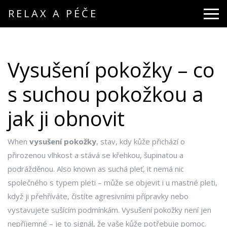
RELAX A PÉČE
Vysušení pokožky – co
s suchou pokožkou a
jak ji obnovit
When
vysušení pokožky
,
stav, kdy kůže přichází o
přirozenou vlhkost a stává se křehkou, šupinatou a
podrážděnou
. Also known as
suchá pleť
, it
nemá nic
společného s typem pleti – může se objevit i u mastné pleti,
když ji přehříváte, čistíte agresivními přípravky nebo
vystavujete sušícím podmínkám
.
Vysušení pokožky není jen
nepříjemné – je to signál, že vaše kůže potřebuje pomoc.