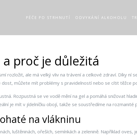
PÉČE PO STRHNUTÍ
ODVYKÁNÍ ALKOHOLU
T
 a proč je důležitá
mí rozložit, ale má velký vliv na trávení a celkové zdraví. Díky ní
e dost, můžete mít problémy s pravidelností nebo se cítit těžce po 
pustná. Rozpustná se ve vodě mění na gel a pomáhá snižovat hlad
eální je mít v jídelníčku obojí, takže se soustředíme na rozmanité 
bohaté na vlákninu
nách, luštěninách, ořeších, semínkách a zelenině. Například oves,