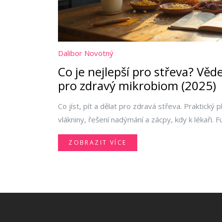
Dalibor Novotný
Co je nejlepší pro střeva? Vě
pro zdravý mikrobiom (2025)
Co jíst, pít a dělat pro zdravá střeva. Praktický 
vlákniny, řešení nadýmání a zácpy, kdy k lékaři.
ZOBRAZIT VÍCE