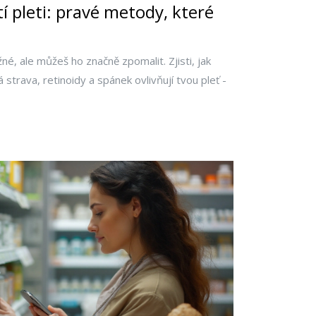
tí pleti: pravé metody, které
žné, ale můžeš ho značně zpomalit. Zjisti, jak
strava, retinoidy a spánek ovlivňují tvou pleť -