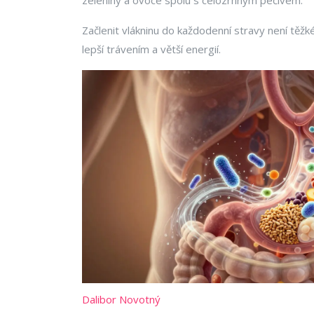
zeleniny a ovoce spolu s celozrnným pečivem.
Začlenit vlákninu do každodenní stravy není těžk
lepší trávením a větší energií.
Dalibor Novotný