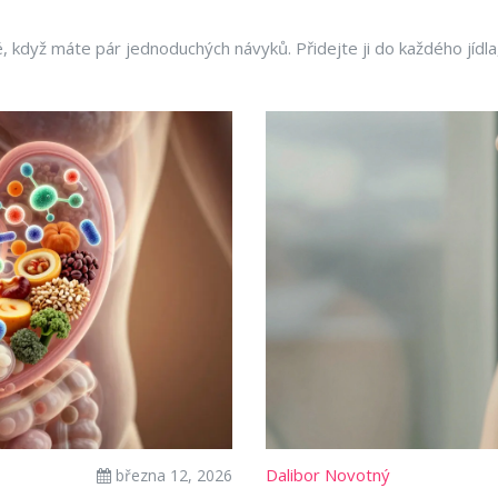
é, když máte pár jednoduchých návyků. Přidejte ji do každého jídl
Dalibor Novotný
března 12, 2026