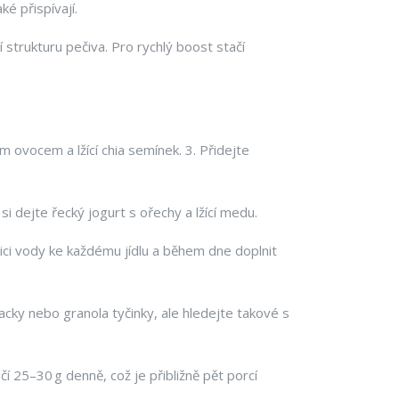
é přispívají.
strukturu pečiva. Pro rychlý boost stačí
m ovocem a lžící chia semínek. 3. Přidejte
i dejte řecký jogurt s ořechy a lžící medu.
ici vody ke každému jídlu a během dne doplnit
cky nebo granola tyčinky, ale hledejte takové s
ačí 25–30 g denně, což je přibližně pět porcí