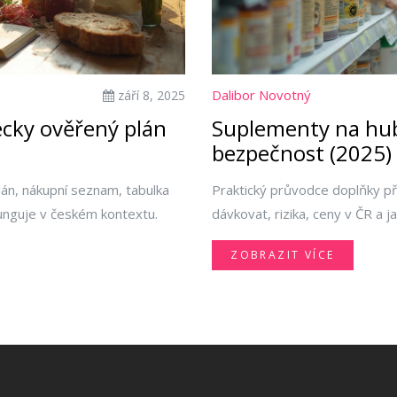
Dalibor Novotný
září 8, 2025
decky ověřený plán
Suplementy na hub
bezpečnost (2025)
plán, nákupní seznam, tabulka
Praktický průvodce doplňky př
 Funguje v českém kontextu.
dávkovat, rizika, ceny v ČR a ja
ZOBRAZIT VÍCE