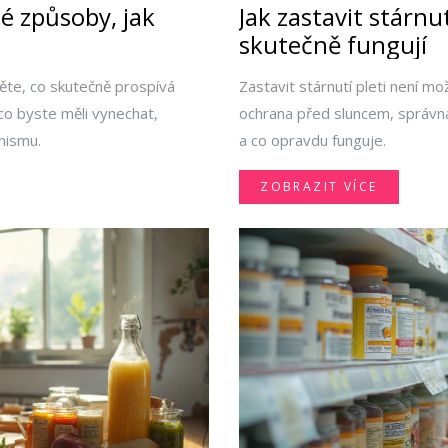
é způsoby, jak
Jak zastavit stárnu
skutečně fungují
stěte, co skutečně prospívá
Zastavit stárnutí pleti není mo
co byste měli vynechat,
ochrana před sluncem, správná 
anismu.
a co opravdu funguje.
ZOBRAZIT VÍCE