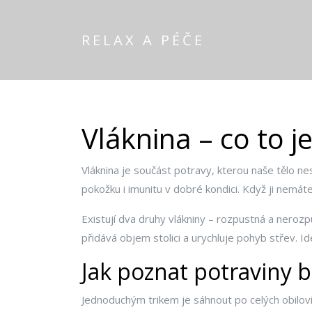
RELAX A PÉČE
Vláknina – co to je
Vláknina je součást potravy, kterou naše tělo nes
pokožku i imunitu v dobré kondici. Když ji nemát
Existují dva druhy vlákniny – rozpustná a neroz
přidává objem stolici a urychluje pohyb střev. Id
Jak poznat potraviny 
Jednoduchým trikem je sáhnout po celých obilovi