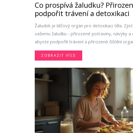
Co prospívá žaludku? Přirozen
podpořit trávení a detoxikaci
Žaludek je klíčový orgán pro detoxikaci těla. Zji
vašemu žaludku - přirozené potraviny, návyky a 
abyste podpořili trávení a přirozené čištění org
ZOBRAZIT VÍCE