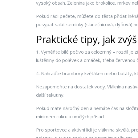
vysoký obsah. Zelenina jako brokolice, mrkev nebo
Pokud rádi pečete, můžete do těsta přidat lněná
posypat salát semínky (slunečnicová, dýňová) ne
Praktické tipy, jak zvý
1. Vyměňte bílé pečivo za celozrnný – rozdíl je 
luštěniny do polévek a omáček, třeba červenou 
4. Nahraďte brambory květákem nebo batáty, které
Nezapomeňte na dostatek vody. Vláknina nasává t
další tekutiny.
Pokud máte náročný den a nemáte čas na složité 
minimem cukru a umělých přísad.
Pro sportovce a aktivní lidi je vláknina skvělá, p