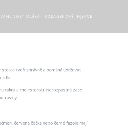
RVANLIVOST MLÉKA
KOLAGENOVÉ INJEKCE
 se stolice tvoří správně a pomáhá udržovat
jídle.
inu cukru a cholesterolu. Nerozpustná zase
potraviny.
 ječmen, červená čočka nebo černé fazole mají