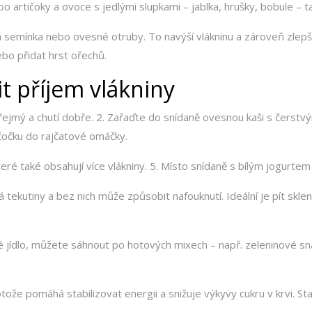
 artičoky a ovoce s jedlými slupkami – jablka, hrušky, bobule – tak
 semínka nebo ovesné otruby. To navýší vlákninu a zároveň zlepší 
bo přidat hrst ořechů.
šit příjem vlákniny
zřejmý a chutí dobře. 2. Zařaďte do snídaně ovesnou kaši s čerstvý
čočku do rajčatové omáčky.
 také obsahují více vlákniny. 5. Místo snídaně s bílým jogurtem s
ekutiny a bez nich může způsobit nafouknutí. Ideální je pít sklen
jídlo, můžete sáhnout po hotových mixech – např. zeleninové sna
rotože pomáhá stabilizovat energii a snižuje výkyvy cukru v krvi. St