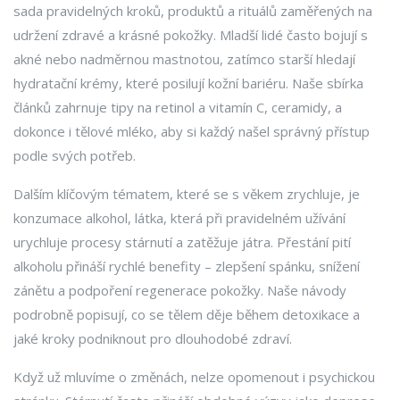
sada pravidelných kroků, produktů a rituálů zaměřených na
udržení zdravé a krásné pokožky
. Mladší lidé často bojují s
akné nebo nadměrnou mastnotou, zatímco starší hledají
hydratační krémy, které posilují kožní bariéru. Naše sbírka
článků zahrnuje tipy na retinol a vitamín C, ceramidy, a
dokonce i tělové mléko, aby si každý našel správný přístup
podle svých potřeb.
Dalším klíčovým tématem, které se s věkem zrychluje, je
konzumace
alkohol
,
látka, která při pravidelném užívání
urychluje procesy stárnutí a zatěžuje játra
. Přestání pití
alkoholu přináší rychlé benefity – zlepšení spánku, snížení
zánětu a podpoření regenerace pokožky. Naše návody
podrobně popisují, co se tělem děje během detoxikace a
jaké kroky podniknout pro dlouhodobé zdraví.
Když už mluvíme o změnách, nelze opomenout i psychickou