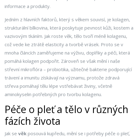
informace a produkty.
Jedním z hlavních faktorů, který s věkem souvisí, je
kolagen
,
strukturální bílkovina, která poskytuje pevnost kůži, kostem a
vazivovým tkáním
. Jak roste věk, tělo tvoří méně kolagenu,
což vede ke ztrátě elasticity a tvorbě vrásek. Proto se v
mnoha článcích zaměřujeme na výživu, doplňky a péči, která
pomáhá kolagen podpořit. Zároveň se však mění i naše
střevní mikroflóra –
probiotika
,
užitečné bakterie podporující
trávení a imunitu
získávají na významu, protože zdravá
střeva pomáhají tělu lépe vstřebávat živiny, včetně
aminokyselin potřebných pro tvorbu kolagenu.
Péče o pleť a tělo v různých
fázích života
Jak se
věk
posouvá kupředu, mění se i potřeby
péče o pleť
,