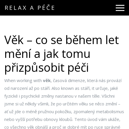
RELAX A PÉČE
Věk – co se během let
mění a jak tomu
přizpůsobit péči
When working with
věk
,
časová dimenze, která nás provází
od narození až po stáří
. Also known as
stáří
, it
určuje, jaké
fyzické i psychické změny nastanou v našem těle
.
Všichni
jsme si už někdy všimli, že po určitém věku se něco změní –
ať už jde o méně pružnou pokožku, zpomalený metabolismus
nebo vyšší potřebu obnovy kloubů. Tento úvod vám ukáže,
co všechno věk obnáší a proč je dobré mít po ruce správné