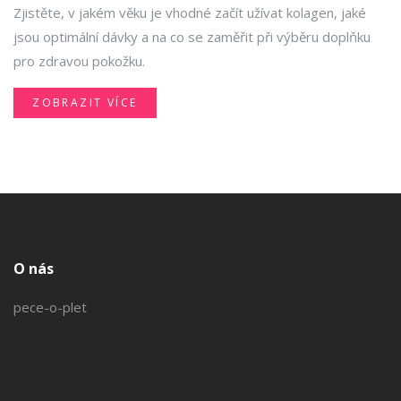
pokožku
Zjistěte, v jakém věku je vhodné začít užívat kolagen, jaké
jsou optimální dávky a na co se zaměřit při výběru doplňku
pro zdravou pokožku.
ZOBRAZIT VÍCE
O nás
pece-o-plet