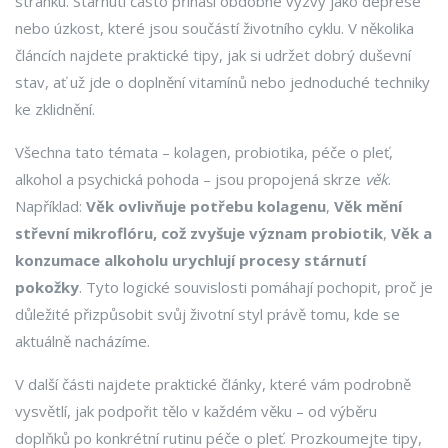
stránku. Stárnutí často přináší obdobné výzvy jako deprese
nebo úzkost, které jsou součástí životního cyklu. V několika
článcích najdete praktické tipy, jak si udržet dobrý duševní
stav, ať už jde o doplnění vitamínů nebo jednoduché techniky
ke zklidnění.
Všechna tato témata – kolagen, probiotika, péče o pleť,
alkohol a psychická pohoda – jsou propojená skrze
věk
.
Například:
Věk ovlivňuje potřebu kolagenu
,
Věk mění
střevní mikroflóru, což zvyšuje význam probiotik
,
Věk a
konzumace alkoholu urychlují procesy stárnutí
pokožky
. Tyto logické souvislosti pomáhají pochopit, proč je
důležité přizpůsobit svůj životní styl právě tomu, kde se
aktuálně nacházíme.
V další části najdete praktické články, které vám podrobně
vysvětlí, jak podpořit tělo v každém věku – od výběru
doplňků po konkrétní rutinu péče o pleť. Prozkoumejte tipy,