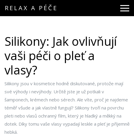
RELAX A PÉČE
Silikony: Jak ovlivňují
vaši péči o pleť a
vlasy?
Silikony jsou v kosmetice hodně diskutované, protože mají
své výhody i nevýhody. Určitě jste je už potkali v
šamponech, krémech nebo sérech. Ale víte, proč je najdeme
téměř všude a jak vlastně fungují? Silikony tvoří na povrchu
pleti nebo vlasů ochranný film, který je hladký a měkký na
dotek. Díky tomu vaše vlasy vypadají leskle a pleť je příjemně
hebká.