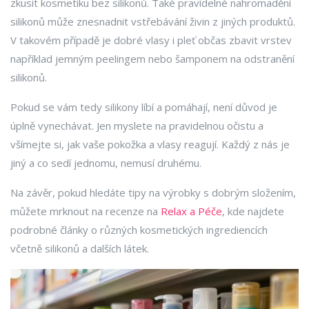
zkusit kosmetiku bez silikonů. Také pravidelné nahromadění
silikonů může znesnadnit vstřebávání živin z jiných produktů.
V takovém případě je dobré vlasy i pleť občas zbavit vrstev
například jemným peelingem nebo šamponem na odstranění
silikonů.
Pokud se vám tedy silikony líbí a pomáhají, není důvod je
úplně vynechávat. Jen myslete na pravidelnou očistu a
všímejte si, jak vaše pokožka a vlasy reagují. Každý z nás je
jiný a co sedí jednomu, nemusí druhému.
Na závěr, pokud hledáte tipy na výrobky s dobrým složením,
můžete mrknout na recenze na
Relax a Péče
, kde najdete
podrobné články o různých kosmetických ingrediencích
včetně silikonů a dalších látek.