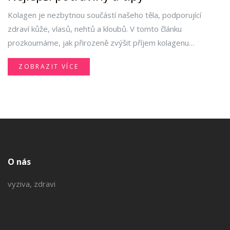
Kolagen je nezbytnou součástí našeho těla, podporující
zdraví kůže, vlasů, nehtů a kloubů. V tomto článku
prozkoumáme, jak přirozeně zvýšit příjem kolagenu
prostřednictvím stravy a dalších tipů. Nahlédneme do
ZOBRAZIT VÍCE
nejlepších zdrojů kolagenu v potravinách a poradíme, jak
můžete podpořit jeho produkci tělem. Také se dozvíte
zajímavé fakty o tom, co kolagen je a jak ovlivňuje naše
zdraví.
O nás
vyziva, zdravi