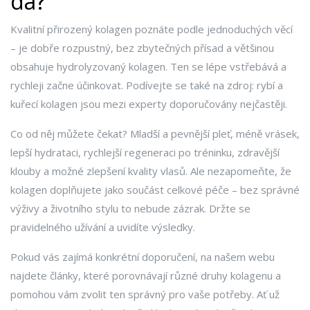
dá?
Kvalitní přirozený kolagen poznáte podle jednoduchých věcí
– je dobře rozpustný, bez zbytečných přísad a většinou
obsahuje hydrolyzovaný kolagen. Ten se lépe vstřebává a
rychleji začne účinkovat. Podívejte se také na zdroj: rybí a
kuřecí kolagen jsou mezi experty doporučovány nejčastěji.
Co od něj můžete čekat? Mladší a pevnější pleť, méně vrásek,
lepší hydrataci, rychlejší regeneraci po tréninku, zdravější
klouby a možné zlepšení kvality vlasů. Ale nezapomeňte, že
kolagen doplňujete jako součást celkové péče – bez správné
výživy a životního stylu to nebude zázrak. Držte se
pravidelného užívání a uvidíte výsledky.
Pokud vás zajímá konkrétní doporučení, na našem webu
najdete články, které porovnávají různé druhy kolagenu a
pomohou vám zvolit ten správný pro vaše potřeby. Ať už