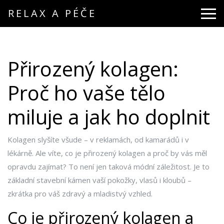
RELAX A PÉČE
Přirozený kolagen:
Proč ho vaše tělo
miluje a jak ho doplnit
Kolagen slyšíte všude – v reklamách, od kamarádů i v
lékárně. Ale víte, co je přirozený kolagen a proč by vás měl
opravdu zajímat? To není jen taková módní záležitost. Je to
základní stavební kámen vaší pokožky, vlasů i kloubů –
zkrátka pro váš zdravý a mladistvý vzhled.
Co je přirozený kolagen a