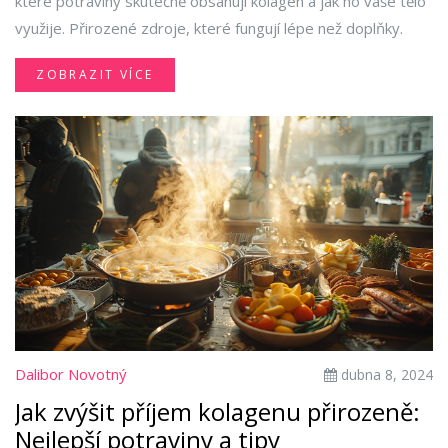
které potraviny skutečně obsahují kolagen a jak ho vaše tělo
využije. Přirozené zdroje, které fungují lépe než doplňky.
ZOBRAZIT VÍCE
Dalibor Novotný
dubna 8, 2024
Jak zvýšit příjem kolagenu přirozeně:
Nejlepší potraviny a tipy