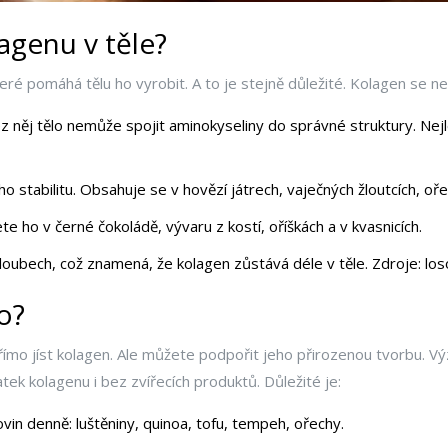
agenu v těle?
které pomáhá tělu ho vyrobit. A to je stejně důležité. Kolagen se n
ez něj tělo nemůže spojit aminokyseliny do správné struktury. Nejl
o stabilitu. Obsahuje se v hovězí játrech, vaječných žloutcích, oř
 ho v černé čokoládě, vývaru z kostí, oříškách a v kvasnicích.
kloubech, což znamená, že kolagen zůstává déle v těle. Zdroje: los
o?
 jíst kolagen. Ale můžete podpořit jeho přirozenou tvorbu. Výzkum
tek kolagenu i bez zvířecích produktů. Důležité je:
kovin denně: luštěniny, quinoa, tofu, tempeh, ořechy.