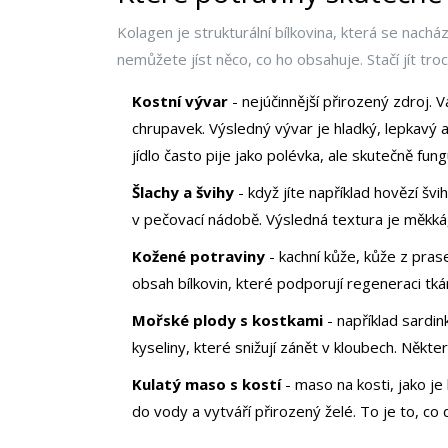
Kolagen je strukturální bílkovina, která se nachá
nemůžete jíst něco, co ho obsahuje. Stačí jít t
Kostní vývar
- nejúčinnější přirozený zdroj. 
chrupavek. Výsledný vývar je hladký, lepkavý a 
jídlo často pije jako polévka, ale skutečně fung
Šlachy a švihy
- když jíte například hovězí šv
v pečovací nádobě. Výsledná textura je měkká,
Kožené potraviny
- kachní kůže, kůže z pras
obsah bílkovin, které podporují regeneraci tkán
Mořské plody s kostkami
- například sardi
kyseliny, které snižují zánět v kloubech. Někt
Kulatý maso s kostí
- maso na kosti, jako je
do vody a vytváří přirozený želé. To je to, co