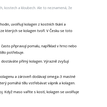
ách, kostech a kloubech. Ale to neznamená, že
odin, uvolňují kolagen z kostních tkání a
, ze kterých se kolagen tvoří. V Česku se toto
 často připravují pomalu, například v hrnci nebo
tělo potřebuje.
), dostáváte přímý kolagen. Výrazně zvyšují
lné kolagenu a zároveň dodávají omega-3 mastné
 který pomáhá tělu vstřebávat vápník a kolagen.
oj. Když maso vaříte s kostí, kolagen se uvolňuje