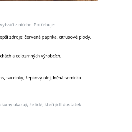
evytváří z ničeho. Potřebuje:
epší zdroje: červená paprika, citrusové plody,
echách a celozrnných výrobcích.
os, sardinky, řepkový olej, lněná semínka.
y ukazují, že lidé, kteří jídlí dostatek