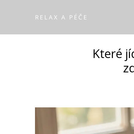
RELAX A PÉČE
Které j
z