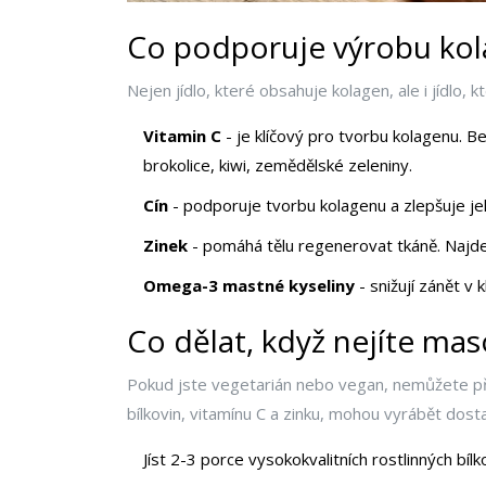
Co podporuje výrobu kol
Nejen jídlo, které obsahuje kolagen, ale i jídlo, 
Vitamin C
- je klíčový pro tvorbu kolagenu. B
brokolice, kiwi, zemědělské zeleniny.
Cín
- podporuje tvorbu kolagenu a zlepšuje jeh
Zinek
- pomáhá tělu regenerovat tkáně. Najdete
Omega-3 mastné kyseliny
- snižují zánět v 
Co dělat, když nejíte mas
Pokud jste vegetarián nebo vegan, nemůžete přímo
bílkovin, vitamínu C a zinku, mohou vyrábět dosta
Jíst 2-3 porce vysokokvalitních rostlinných bíl