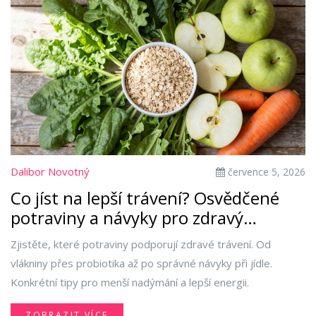
Dalibor Novotný
července 5, 2026
Co jíst na lepší trávení? Osvědčené
potraviny a návyky pro zdravý
žaludek
Zjistěte, které potraviny podporují zdravé trávení. Od
vlákniny přes probiotika až po správné návyky při jídle.
Konkrétní tipy pro menší nadýmání a lepší energii.
ZOBRAZIT VÍCE