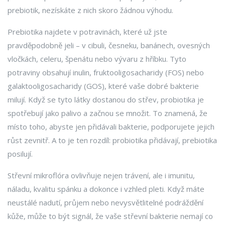
prebiotik, nezískáte z nich skoro žádnou výhodu.
Prebiotika najdete v potravinách, které už jste
pravděpodobně jeli – v cibuli, česneku, banánech, ovesných
vločkách, celeru, špenátu nebo vývaru z hříbku. Tyto
potraviny obsahují inulin, fruktooligosacharidy (FOS) nebo
galaktooligosacharidy (GOS), které vaše dobré bakterie
milují. Když se tyto látky dostanou do střev, probiotika je
spotřebují jako palivo a začnou se množit. To znamená, že
místo toho, abyste jen přidávali bakterie, podporujete jejich
růst zevnitř. A to je ten rozdíl: probiotika přidávají, prebiotika
posilují.
Střevní mikroflóra ovlivňuje nejen trávení, ale i imunitu,
náladu, kvalitu spánku a dokonce i vzhled pleti. Když máte
neustálé nadutí, průjem nebo nevysvětlitelné podráždění
kůže, může to být signál, že vaše střevní bakterie nemají co