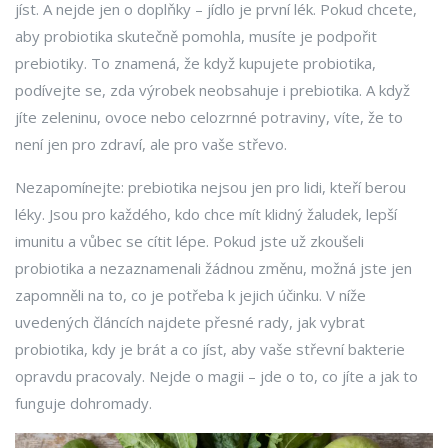
jíst. A nejde jen o doplňky – jídlo je první lék. Pokud chcete,
aby probiotika skutečně pomohla, musíte je podpořit
prebiotiky. To znamená, že když kupujete probiotika,
podívejte se, zda výrobek neobsahuje i prebiotika. A když
jíte zeleninu, ovoce nebo celozrnné potraviny, víte, že to
není jen pro zdraví, ale pro vaše střevo.
Nezapomínejte: prebiotika nejsou jen pro lidi, kteří berou
léky. Jsou pro každého, kdo chce mít klidný žaludek, lepší
imunitu a vůbec se cítit lépe. Pokud jste už zkoušeli
probiotika a nezaznamenali žádnou změnu, možná jste jen
zapomněli na to, co je potřeba k jejich účinku. V níže
uvedených článcích najdete přesné rady, jak vybrat
probiotika, kdy je brát a co jíst, aby vaše střevní bakterie
opravdu pracovaly. Nejde o magii – jde o to, co jíte a jak to
funguje dohromady.