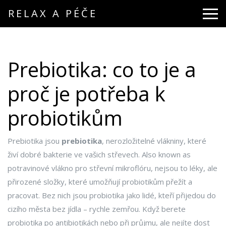
RELAX A PÉČE
Prebiotika: co to je a
proč je potřeba k
probiotikům
Prebiotika jsou
prebiotika
,
nerozložitelné vlákniny, které
živí dobré bakterie ve vašich střevech
. Also known as
potravinové vlákno pro střevní mikroflóru
, nejsou to léky, ale
přirozené složky, které umožňují probiotikům přežít a
pracovat.
Bez nich jsou probiotika jako lidé, kteří přijedou do
cizího města bez jídla – rychle zemřou. Když berete
probiotika po antibiotikách nebo při průjmu, ale nejíte dost