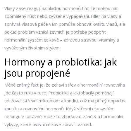
Vlasy zase reagují na hladinu hormonů tím, že mohou mít
zpomalený růst nebo zvýšené vypadávání. Filler na vlasy a
správná vlasová péče vám pomůže obnovit kvalitu vlasů, ale
pokud problém vzniká zevnitř, je potřeba podpořit
hormonální systém celkově – zdravou stravou, vitamíny a
vyváženým životním stylem.
Hormony a probiotika: jak
jsou propojené
Méně známý fakt je, že zdraví střev a hormonální rovnováha
jde často ruku v ruce. Probiotika a laktobacily pomáhají
udržovat střevní mikrobiom v kondici, což má přímý dopad na
imunitu a rovnováhu hormonů. Když střevní ekosystém
nefunguje správně, může to zhoršovat záněty a hormonální
výkyvy, které ovlivní celkové zdraví i vzhled.