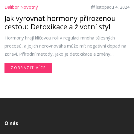
Dalibor Novotný
listopadu 4, 2024
Jak vyrovnat hormony přirozenou
cestou: Detoxikace a životní styl
Hormony hrají klíčovou roli v regulaci mnoha tělesných
procesů, a jejich nerovnováha může mít negativní dopad na
zdraví. Přírodní metody, jako je detoxikace a změny
životního stylu, mohou významně pomoci k dosažení
ZOBRAZIT VÍCE
hormonální rovnováhy. Článek nabízí praktické tipy a
doporučení, jak pomocí stravy, cvičení a bylinek podpořit
zdravou hladinu hormonů. Zjistěte, jaké každodenní návyky
mohou napomoci detoxikaci těla a zlepšení hormonální
stability.
O nás