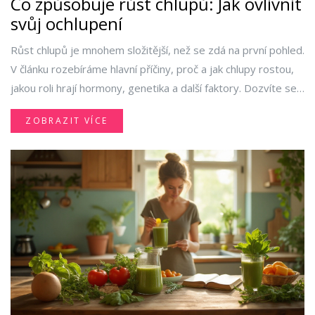
Co způsobuje růst chlupů: Jak ovlivnit
svůj ochlupení
Růst chlupů je mnohem složitější, než se zdá na první pohled.
V článku rozebíráme hlavní příčiny, proč a jak chlupy rostou,
jakou roli hrají hormony, genetika a další faktory. Dozvíte se,
proč jsou chlupy hustší na některých místech a jak je možné
ZOBRAZIT VÍCE
ovlivnit jejich růst. Přidáváme taky užitečné tipy, jak s chlupy
pracovat a co dělat, když chcete jejich růst omezit. Poradíme
i s výběrem nejvhodnější metody depilace podle vašeho
typu pokožky i ochlupení.