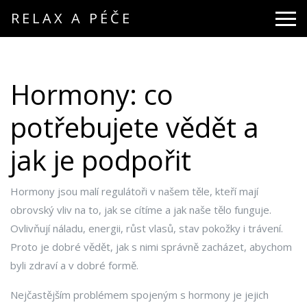
RELAX A PÉČE
Hormony: co
potřebujete vědět a
jak je podpořit
Hormony jsou malí regulátoři v našem těle, kteří mají
obrovský vliv na to, jak se cítíme a jak naše tělo funguje.
Ovlivňují náladu, energii, růst vlasů, stav pokožky i trávení.
Proto je dobré vědět, jak s nimi správně zacházet, abychom
byli zdraví a v dobré formě.
Nejčastějším problémem spojeným s hormony je jejich