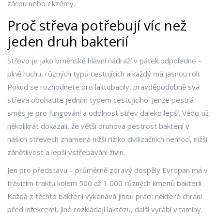
zácpu nebo ekzémy.
Proč střeva potřebují víc než
jeden druh bakterií
Střevo je jako brněnské hlavní nádraží v pátek odpoledne –
plné ruchu, různých typů cestujících a každý má jasnou roli.
Pokud se rozhodnete pro laktobacily, pravděpodobně svá
střeva obohatíte jedním typem cestujícího. Jenže pestrá
směs je pro fungování a odolnost střev daleko lepší. Vědci už
několikrát dokázali, že větší druhová pestrost bakterií v
našich střevech znamená nižší riziko civilizačních nemocí, nižší
zánětlivost a lepší vstřebávání živin.
Jen pro představu – průměrně zdravý dospělý Evropan má v
trávicím traktu kolem 500 až 1 000 různých kmenů bakterií.
Každá z těchto bakterií vykonává jinou práci: některé chrání
před infekcemi, jiné rozkládají laktózu, další vyrábí vitamíny.