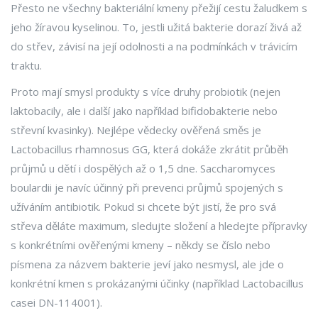
Přesto ne všechny bakteriální kmeny přežijí cestu žaludkem s
jeho žíravou kyselinou. To, jestli užitá bakterie dorazí živá až
do střev, závisí na její odolnosti a na podmínkách v trávicím
traktu.
Proto mají smysl produkty s více druhy probiotik (nejen
laktobacily, ale i další jako například bifidobakterie nebo
střevní kvasinky). Nejlépe vědecky ověřená směs je
Lactobacillus rhamnosus GG, která dokáže zkrátit průběh
průjmů u dětí i dospělých až o 1,5 dne. Saccharomyces
boulardii je navíc účinný při prevenci průjmů spojených s
užíváním antibiotik. Pokud si chcete být jistí, že pro svá
střeva děláte maximum, sledujte složení a hledejte přípravky
s konkrétními ověřenými kmeny – někdy se číslo nebo
písmena za názvem bakterie jeví jako nesmysl, ale jde o
konkrétní kmen s prokázanými účinky (například Lactobacillus
casei DN-114001).