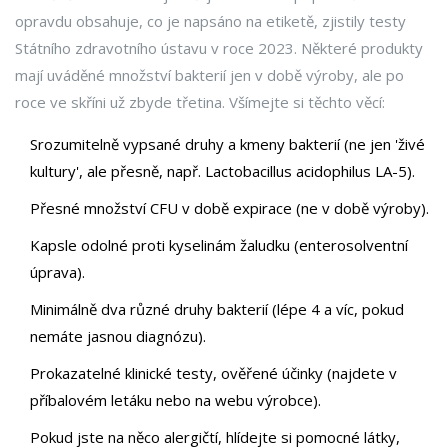
opravdu obsahuje, co je napsáno na etiketě, zjistily testy
Státního zdravotního ústavu v roce 2023. Některé produkty
mají uváděné množství bakterií jen v době výroby, ale po
roce ve skříni už zbyde třetina. Všímejte si těchto věcí:
Srozumitelně vypsané druhy a kmeny bakterií (ne jen 'živé
kultury', ale přesně, např. Lactobacillus acidophilus LA-5).
Přesné množství CFU v době expirace (ne v době výroby).
Kapsle odolné proti kyselinám žaludku (enterosolventní
úprava).
Minimálně dva různé druhy bakterií (lépe 4 a víc, pokud
nemáte jasnou diagnózu).
Prokazatelné klinické testy, ověřené účinky (najdete v
příbalovém letáku nebo na webu výrobce).
Pokud jste na něco alergičtí, hlídejte si pomocné látky,