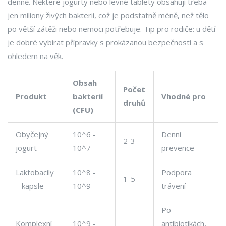
denně. Některé jogurty nebo levné tablety obsahují třeba
jen miliony živých bakterií, což je podstatně méně, než tělo
po větší zátěži nebo nemoci potřebuje. Tip pro rodiče: u dětí
je dobré vybírat přípravky s prokázanou bezpečností a s
ohledem na věk.
Obsah
Počet
Produkt
bakterií
Vhodné pro
druhů
(CFU)
Obyčejný
10^6 -
Denní
2-3
jogurt
10^7
prevence
Laktobacily
10^8 -
Podpora
1-5
– kapsle
10^9
trávení
Po
Komplexní
10^9 -
antibiotikách,