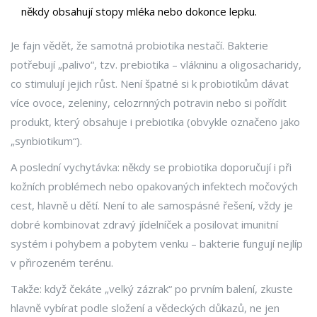
někdy obsahují stopy mléka nebo dokonce lepku.
Je fajn vědět, že samotná probiotika nestačí. Bakterie
potřebují „palivo“, tzv. prebiotika – vlákninu a oligosacharidy,
co stimulují jejich růst. Není špatné si k probiotikům dávat
více ovoce, zeleniny, celozrnných potravin nebo si pořídit
produkt, který obsahuje i prebiotika (obvykle označeno jako
„synbiotikum“).
A poslední vychytávka: někdy se probiotika doporučují i při
kožních problémech nebo opakovaných infektech močových
cest, hlavně u dětí. Není to ale samospásné řešení, vždy je
dobré kombinovat zdravý jídelníček a posilovat imunitní
systém i pohybem a pobytem venku – bakterie fungují nejlíp
v přirozeném terénu.
Takže: když čekáte „velký zázrak“ po prvním balení, zkuste
hlavně vybírat podle složení a vědeckých důkazů, ne jen