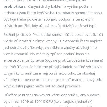
probiotika
s různými druhy bakterií a vyšším počtem
jednotek jsou často lepší volba. Laktobacily samotné mohou
být fajn třeba po dietě nebo jako podpůrná terapie při
trávících potížích, kdy už znáte svůj citlivější „střevní typ“.
Složení je klíčové. Probiotické směsi můžou obsahovat 5, 10 i
víc druhů bakterií a různé kmeny. U laktobacilů často najdete
jednodruhové přípravky, ale některé značky už dělají i mix
více laktobacilů. Vliv má taky způsob podání: kapsle s
enterosolventní úpravou (odolné proti žaludečním kyselinám)
mají větší šanci, že bakterie přežijí žaludek. Mléčné výrobky s
„živými kulturami“ zase nejsou zárukou toho, že obsahují
vědecky testované probiotika – je to spíš marketingový trik, i
když kvalitní jogurt může být součást prevence.
Důležité je hlídat i dávkování. Vědci doporučují, aby v dávce
bylo mezi 10^9 až 10^10 CFU (kolonizujících jednotek)