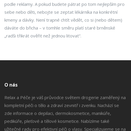
podle reklamy. A pokud budete pátrat po tom nejlepším pro
sebe nebo děti, nebojte se zeptat lékárníka na konkrétní
kmeny a dávky. Není trapné chtít vědět, co si (nebo dětem)
dáváte do břicha – v tomhle směru platí staré brněnské
„radši třikrát ověřit než jednou litovat“.
O nás
Relax a Péče je váš průvodce světem drogerie zaměřený na
kompletní péči o tělo a zdraví zevnitř i zvenku. Nachází se
zde informace o depilaci, dermokosmetice, manikúře,
pedikúře, pleťové a tělové kosmetice. Nabízíme také
užitečné rady pro efektivní péči o vlasy. Specializujeme se na