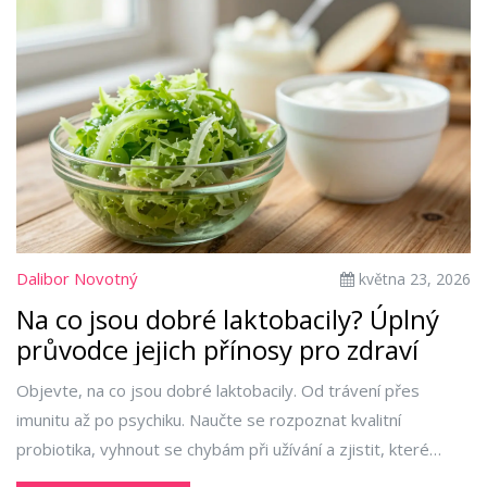
Dalibor Novotný
května 23, 2026
Na co jsou dobré laktobacily? Úplný
průvodce jejich přínosy pro zdraví
Objevte, na co jsou dobré laktobacily. Od trávení přes
imunitu až po psychiku. Naučte se rozpoznat kvalitní
probiotika, vyhnout se chybám při užívání a zjistit, které
kmeny fungují pro váš konkrétní zdravotní stav.