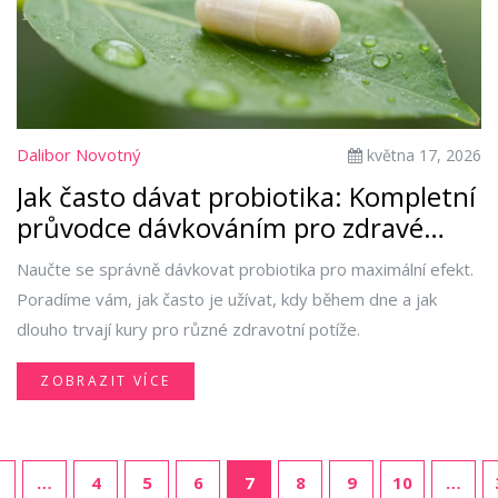
Dalibor Novotný
května 17, 2026
Jak často dávat probiotika: Kompletní
průvodce dávkováním pro zdravé
střeva
Naučte se správně dávkovat probiotika pro maximální efekt.
Poradíme vám, jak často je užívat, kdy během dne a jak
dlouho trvají kury pro různé zdravotní potíže.
ZOBRAZIT VÍCE
…
4
5
6
7
8
9
10
…