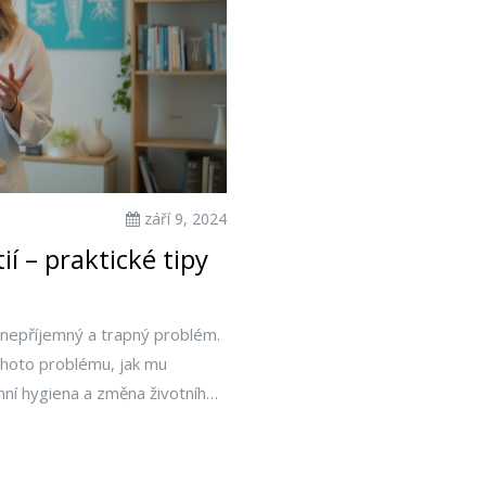
září 9, 2024
ií – praktické tipy
 nepříjemný a trapný problém.
ohoto problému, jak mu
imní hygiena a změna životního
raví.