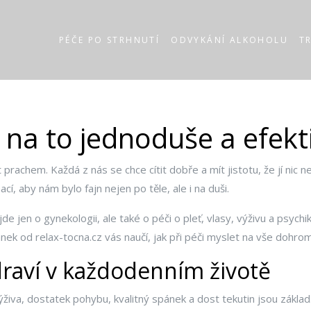
PÉČE PO STRHNUTÍ
ODVYKÁNÍ ALKOHOLU
T
k na to jednoduše a efekt
rachem. Každá z nás se chce cítit dobře a mít jistotu, že jí nic ne
, aby nám bylo fajn nejen po těle, ale i na duši.
 jen o gynekologii, ale také o péči o pleť, vlasy, výživu a psychi
nek od relax-tocna.cz vás naučí, jak při péči myslet na vše dohro
draví v každodenním životě
va, dostatek pohybu, kvalitný spánek a dost tekutin jsou základ. Ví