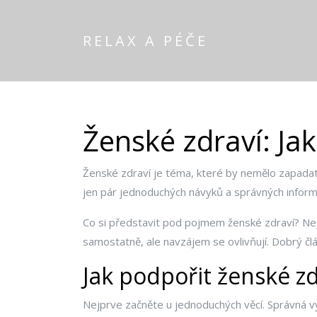
RELAX A PÉČE
Ženské zdraví: Ja
Ženské zdraví je téma, které by nemělo zapadat p
jen pár jednoduchých návyků a správných informací
Co si představit pod pojmem ženské zdraví? Nejde
samostatně, ale navzájem se ovlivňují. Dobrý člá
Jak podpořit ženské z
Nejprve začněte u jednoduchých věcí. Správná výži