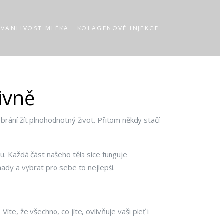
RVANLIVOST MLÉKA
KOLAGENOVÉ INJEKCE
ivně
brání žít plnohodnotný život. Přitom někdy stačí
ku. Každá část našeho těla sice funguje
mady a vybrat pro sebe to nejlepší.
te, že všechno, co jíte, ovlivňuje vaši pleť i