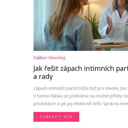
Dalibor Novotný
Jak řešit zápach intimních part
a rady
Zápach intimních partií může být pro mnoho žen
V tomto článku se podíváme na možné příčiny t
předcházet a jak jej efektivně řešit. Správná int
stylu mohou výrazně zlepšit osobní komfort a zd
ZOBRAZIT VÍCE