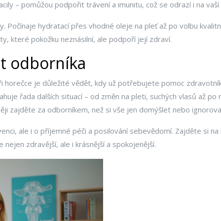
acily – pomůžou podpořit trávení a imunitu, což se odrazí i na vaší 
sy. Počínaje hydratací přes vhodné oleje na pleť až po volbu kvali
y, které pokožku neznásilní, ale podpoří její zdraví.
at odborníka
při horečce je důležité vědět, kdy už potřebujete pomoc zdravotn
uje řada dalších situací – od změn na pleti, suchých vlasů až po ne
ději zajděte za odborníkem, než si vše jen domýšlet nebo ignorova
nci, ale i o příjemné péči a posilování sebevědomí. Zajděte si na
nejen zdravější, ale i krásnější a spokojenější.