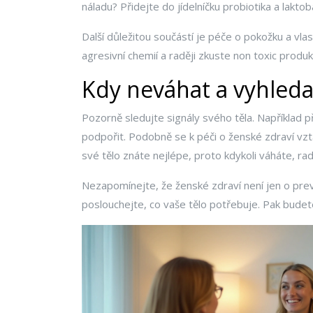
náladu? Přidejte do jídelníčku probiotika a laktob
Další důležitou součástí je péče o pokožku a vla
agresivní chemií a raději zkuste non toxic produkt
Kdy neváhat a vyhled
Pozorně sledujte signály svého těla. Například 
podpořit. Podobně se k péči o ženské zdraví vztah
své tělo znáte nejlépe, proto kdykoli váháte, ra
Nezapomínejte, že ženské zdraví není jen o preve
poslouchejte, co vaše tělo potřebuje. Pak budete 