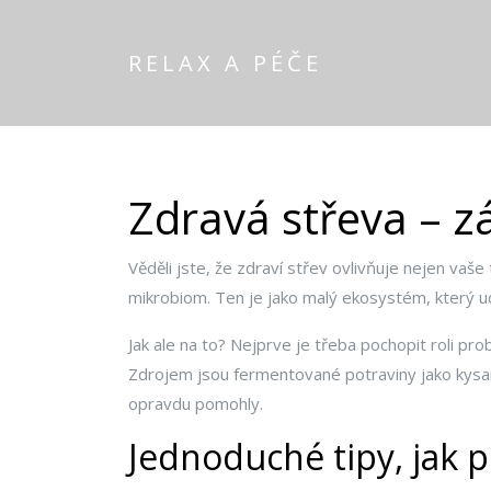
RELAX A PÉČE
Zdravá střeva – z
Věděli jste, že zdraví střev ovlivňuje nejen vaše
mikrobiom. Ten je jako malý ekosystém, který ud
Jak ale na to? Nejprve je třeba pochopit roli pro
Zdrojem jsou fermentované potraviny jako kysané ze
opravdu pomohly.
Jednoduché tipy, jak p