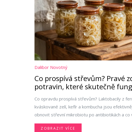
Dalibor Novotný
Co prospívá střevům? Pravé zd
potravin, které skutečně fung
Co opravdu prospívá střevům? Laktobacily z fe
kváskované zelí, kefír a kombucha jsou efektivněj
obnovit střevní mikrobiotu po antibiotikách a co
ZOBRAZIT VÍCE