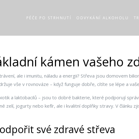
PÉČE PO STRHNUTÍ
ODVYKÁNÍ ALKOHOLU
T
ákladní kámen vašeho zd
 trávení, ale i imunitu, náladu a energii? Střeva jsou domovem bili
ržuje vše v rovnováze – když funguje dobře, cítíte se lépe a vaše
biotik a laktobacilů – jsou to dobré bakterie, které podporují spr
lí, jogurty nebo kefír, ale i kvalitní doplňky stravy. V článku zjis
odpořit své zdravé střeva