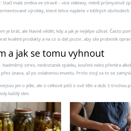
y. Stačí malá změna ve stravě – více vlákniny, méně průmyslově z
fermentované výrobky, které lehce najdete v běžných obchodech. Dů
om je brát, ale hlavně vědět, kdy a jak je nejlépe užívat. Často po
brat kvalitní produkty a na co si dát pozor, aby síla probiotik oprav
m a jak se tomu vyhnout
lu. Nadměrný stres, nedostatek spánku, kouření nebo přemíra alk
es únava, až po oslabenou imunitu. Proto stojí za to se zamysle
ejsou jen o jídle, ale o celkové péči o své tělo a duši. S trocho
hody každý den.