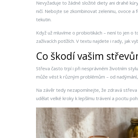
Nevyžaduje to žádné složité diety ani drahé kúr
ničí. Nebojte se zkombinovat zeleninu, ovoce a 
tekutin.
Když už mluvíme o probiotikách – není to jen o t
zažívacích potížích. V textu najdete i rady, jak vy
Co škodí vašim střevů
Střeva často trpí i při nesprávném životním sty
může vést k různým problémům – od nadýmání, př
Na závěr tedy nezapomínejte, že zdravá střeva n
udělat velké kroky k lepšímu trávení a pocitu po