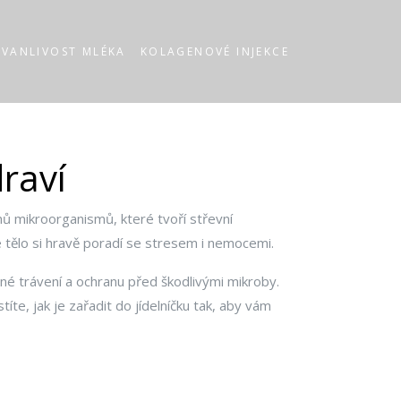
RVANLIVOST MLÉKA
KOLAGENOVÉ INJEKCE
raví
onů mikroorganismů, které tvoří střevní
 tělo si hravě poradí se stresem i nemocemi.
ávné trávení a ochranu před škodlivými mikroby.
títe, jak je zařadit do jídelníčku tak, aby vám