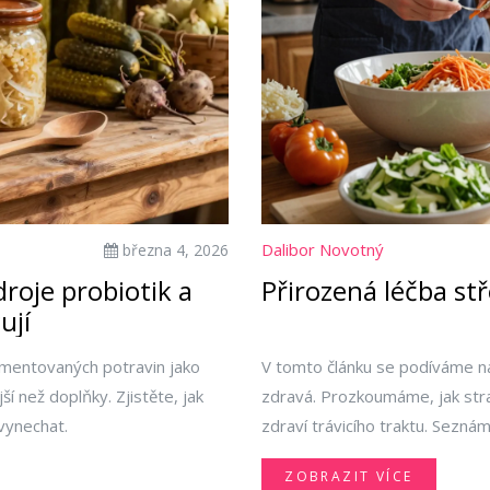
Dalibor Novotný
března 4, 2026
roje probiotik a
Přirozená léčba stř
ují
rmentovaných potravin jako
V tomto článku se podíváme na
ší než doplňky. Zjistěte, jak
zdravá. Prozkoumáme, jak stra
 vynechat.
zdraví trávicího traktu. Seznám
které vám mohou pomoci dosáh
ZOBRAZIT VÍCE