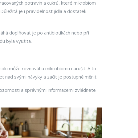
pracovaných potravin a cukrů, které mikrobiom
ležitá je i pravidelnost jídla a dostatek
máhá doplňovat je po antibiotikách nebo při
du byla využita.
oholu může rovnováhu mikrobiomu narušit. A to
t nad svými návyky a začít je postupně měnit.
u pozornosti a správnými informacemi zvládnete