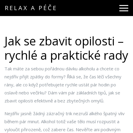
RELAX A PÉČE
Jak se zbavit opilosti –
rychlé a praktické rady
Tak máte za sebou pořádnou dávku alkoholu a chcete co
nejdřív přijít zpátky do formy? Říká se, že čas léčí všechny
rány, ale co když potřebujete rychle ustát pár hodin po
oslavě nebo večírku? Dám vám pár základních tipů, jak se
zbavit opilosti efektivně a bez zbytečných omylů.
Nejdřív jasně: žádný zázračný trik nezruší alkého špatný vliv
během pár minut. Alkohol totiž vaše tělo musí rozpustit a
vyloučit přirozeně, což zabere čas. Nevěřte ani podivným