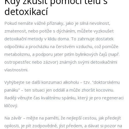
Kdy zkusit pomoci tělu s
detoxikací
Pokud nemáte vážné příznaky, jako je silná nevolnost,
zmatenost, nebo potíže s dýcháním, můžete vyzkoušet
detoxikační metody v klidu doma. To zahrnuje dostatek
odpočinku a procházku na čerstvém vzduchu, což pomůže
metabolizmu, a podporu jater pitím bylinkových čajů (např.
ostropestřec nebo zázvor) známých svými detoxikačními
vlastnostmi.
Vyhýbejte se další konzumaci alkoholu – tzv. "doktorskému
panáku" – ten situaci jen oddálí a může zhoršit kocovinu.
Raději věnujte čas kvalitnímu spánku, který je pro regeneraci
klíčový.
Na závěr – mějte na paměti, že nejlepší cestou, jak předejít
opilosti, je pít zodpovědně, jíst předem, a dávat si pozor na