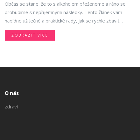
Občas se stane, že to s alkoholem přeženeme a ráno se
probudíme s nepříjemnými následky. Tento článek vám
nabídne užitečné a praktické rady, jak se rychle zbavit
opilosti. Naučíte se, které běžné metody opravdu fungují a
ZOBRAZIT VÍCE
co můžete udělat pro zmírnění příznaků alkoholem
způsobené nepohody.
O nás
zdravi