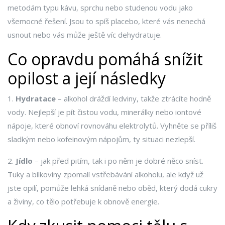
metodám typu kávu, sprchu nebo studenou vodu jako
všemocné řešení. Jsou to spíš placebo, které vás nenechá
usnout nebo vás může ještě víc dehydratuje.
Co opravdu pomáhá snížit
opilost a její následky
1.
Hydratace
– alkohol dráždí ledviny, takže ztrácíte hodně
vody. Nejlepší je pít čistou vodu, minerálky nebo iontové
nápoje, které obnoví rovnováhu elektrolytů. Vyhněte se příliš
sladkým nebo kofeinovým nápojům, ty situaci nezlepší.
2.
Jídlo
– jak před pitím, tak i po něm je dobré něco sníst.
Tuky a bílkoviny zpomalí vstřebávání alkoholu, ale když už
jste opilí, pomůže lehká snídaně nebo oběd, který dodá cukry
a živiny, co tělo potřebuje k obnově energie.