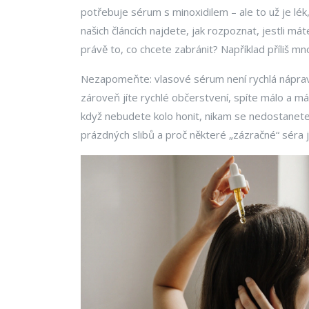
potřebuje sérum s minoxidilem – ale to už je lé
našich článcích najdete, jak rozpoznat, jestli má
právě to, co chcete zabránit? Například příliš m
Nezapomeňte: vlasové sérum není rychlá náprava
zároveň jíte rychlé občerstvení, spíte málo a mát
když nebudete kolo honit, nikam se nedostanete. 
prázdných slibů a proč některé „zázračné“ séra 