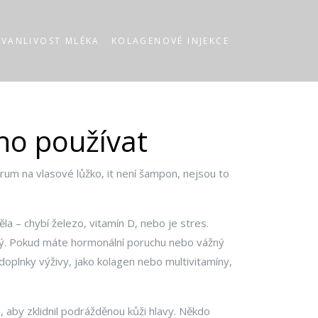
RVANLIVOST MLÉKA
KOLAGENOVÉ INJEKCE
ho používat
rum na vlasové lůžko
, it
není šampon, nejsou to
těla – chybí železo, vitamín D, nebo je stres
.
boký. Pokud máte hormonální poruchu nebo vážný
doplnky výživy
,
jako kolagen nebo multivitamíny
,
 aby zklidnil podrážděnou kůži hlavy. Někdo