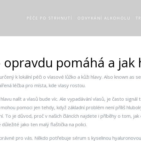
PÉČE PO STRHNUTÍ
ODVYKÁNÍ ALKOHOLU
T
o opravdu pomáhá a jak 
čený k lokální péči o vlasové lůžko a kůži hlavy
. Also known as
se
mířená léčba pro místa, kde vlasy rostou
.
hlavu nalít a vlasů bude víc. Ale
vypadávání vlasů
,
je často signál 
n, mohou pomoci jen tehdy, když základní problém není příliš hlu
 To je důvod, proč v našich článcích najdete i příběhy o tom, jak
důležité jako ten malý flaštička na polici.
správné pro vás. Někdo potřebuje sérum s kyselinou hyaluronovou,