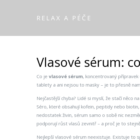
RELAX A PÉČE
Vlasové sérum: c
Co je
vlasové sérum
,
koncentrovaný přípravek ur
tablety a ani nejsou to masky – je to přesně na
Nejčastější chyba? Lidé si myslí, že stačí něco na 
Séro, které obsahují kofein, peptidy nebo bioti
nedostatek živin, sérum samo o sobě nic nezmění.
podporují růst vlasů zevnitř – a proč je to stejně 
Nejlepší vlasové sérum neexistuje. Existuje to 