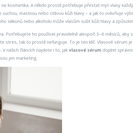
k, ne kosmetika. A někdo prostě potřebuje přestat myt vlasy každ
te suchou, mastnou nebo citlivou kůži hlavy – a jak to ovlivňuje v
noho silikonů nebo alkoholu může vlasům sušit kůži hlavy a způsobit
. Potřebujete ho používat pravidelně alespoň 3–6 měsíců, aby se
e stres, tak to prostě nefunguje. To je ten klíč. Vlasové sérum je 
V našich článcích najdete i to, jak
vlasové sérum
doplnit správno
jsou jen marketing.