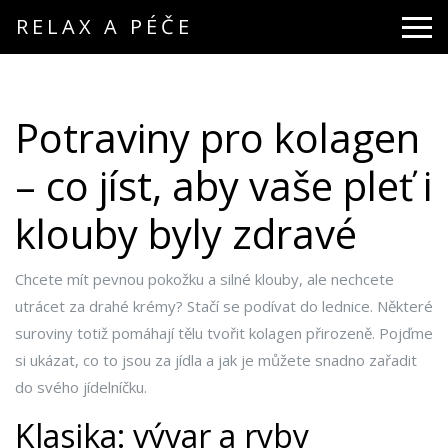
RELAX A PÉČE
Potraviny pro kolagen
– co jíst, aby vaše pleť i
klouby byly zdravé
Chcete mít pevnou pokožku a silné klouby, ale nechcete
utrácet za drahé krémy? Stačí se podívat do lednice. Některé
suroviny totiž pomáhají tělu tvořit kolagen přirozeně. Pojďme
si ukázat, co to jsou za jídla a jak je můžete snadno zařadit
do svého jídelníčku.
Klasika: vývar a ryby