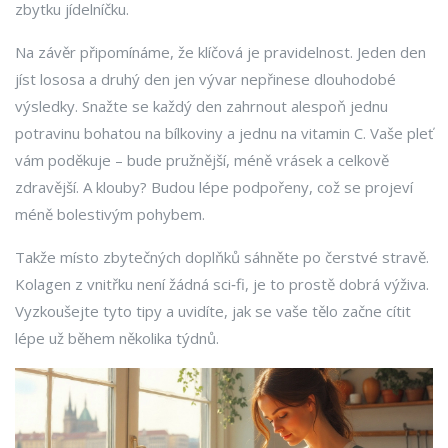
zbytku jídelníčku.
Na závěr připomínáme, že klíčová je pravidelnost. Jeden den
jíst lososa a druhý den jen vývar nepřinese dlouhodobé
výsledky. Snažte se každý den zahrnout alespoň jednu
potravinu bohatou na bílkoviny a jednu na vitamin C. Vaše pleť
vám poděkuje – bude pružnější, méně vrásek a celkově
zdravější. A klouby? Budou lépe podpořeny, což se projeví
méně bolestivým pohybem.
Takže místo zbytečných doplňků sáhněte po čerstvé stravě.
Kolagen z vnitřku není žádná sci‑fi, je to prostě dobrá výživa.
Vyzkoušejte tyto tipy a uvidíte, jak se vaše tělo začne cítit
lépe už během několika týdnů.