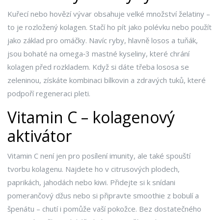
Kuřecí nebo hovězí vývar obsahuje velké množství želatiny –
to je rozložený kolagen. Stačí ho pít jako polévku nebo použít
jako základ pro omáčky. Navíc ryby, hlavně losos a tuňák,
jsou bohaté na omega‑3 mastné kyseliny, které chrání
kolagen před rozkladem. Když si dáte třeba lososa se
zeleninou, získáte kombinaci bílkovin a zdravých tuků, které
podpoří regeneraci pleti.
Vitamin C – kolagenový
aktivátor
Vitamin C není jen pro posílení imunity, ale také spouští
tvorbu kolagenu. Najdete ho v citrusových plodech,
paprikách, jahodách nebo kiwi. Přidejte si k snídani
pomerančový džus nebo si připravte smoothie z bobulí a
špenátu – chutí i pomůže vaší pokožce. Bez dostatečného