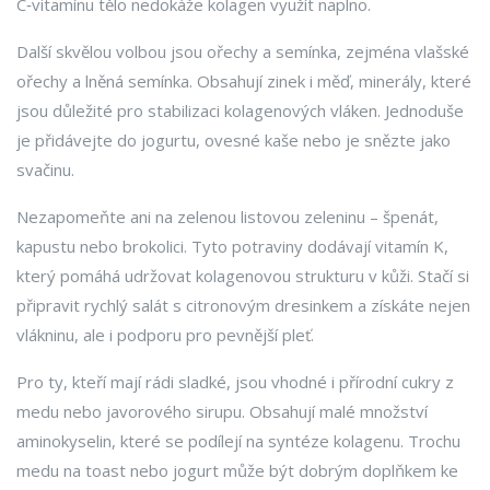
C‑vitamínu tělo nedokáže kolagen využít naplno.
Další skvělou volbou jsou ořechy a semínka, zejména vlašské
ořechy a lněná semínka. Obsahují zinek i měď, minerály, které
jsou důležité pro stabilizaci kolagenových vláken. Jednoduše
je přidávejte do jogurtu, ovesné kaše nebo je snězte jako
svačinu.
Nezapomeňte ani na zelenou listovou zeleninu – špenát,
kapustu nebo brokolici. Tyto potraviny dodávají vitamín K,
který pomáhá udržovat kolagenovou strukturu v kůži. Stačí si
připravit rychlý salát s citronovým dresinkem a získáte nejen
vlákninu, ale i podporu pro pevnější pleť.
Pro ty, kteří mají rádi sladké, jsou vhodné i přírodní cukry z
medu nebo javorového sirupu. Obsahují malé množství
aminokyselin, které se podílejí na syntéze kolagenu. Trochu
medu na toast nebo jogurt může být dobrým doplňkem ke