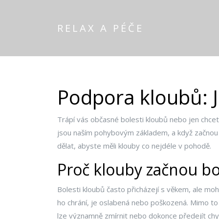
RELAX A PÉČE
Podpora kloubů: J
Trápí vás občasné bolesti kloubů nebo jen chce
jsou naším pohybovým základem, a když začnou b
dělat, abyste měli klouby co nejdéle v pohodě.
Proč klouby začnou bo
Bolesti kloubů často přicházejí s věkem, ale moho
ho chrání, je oslabená nebo poškozená. Mimo to 
lze významně zmírnit nebo dokonce předejít chy