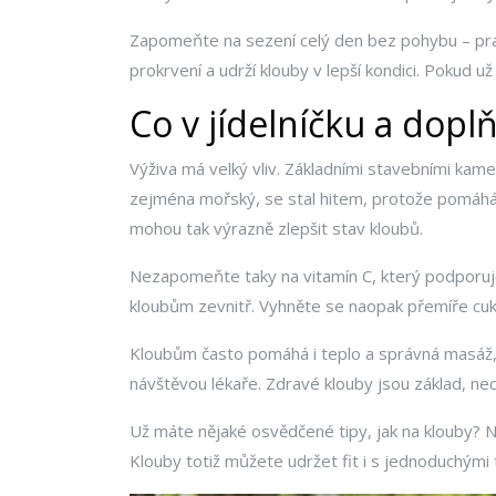
Zapomeňte na sezení celý den bez pohybu – pravid
prokrvení a udrží klouby v lepší kondici. Pokud u
Co v jídelníčku a do
Výživa má velký vliv. Základními stavebními kam
zejména mořský, se stal hitem, protože pomáhá z
mohou tak výrazně zlepšit stav kloubů.
Nezapomeňte taky na vitamín C, který podporuje
kloubům zevnitř. Vyhněte se naopak přemíře cu
Kloubům často pomáhá i teplo a správná masáž, k
návštěvou lékaře. Zdravé klouby jsou základ, nech
Už máte nějaké osvědčené tipy, jak na klouby? N
Klouby totiž můžete udržet fit i s jednoduchými t