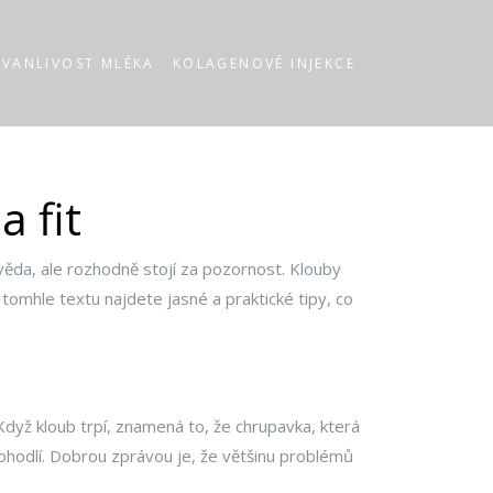
RVANLIVOST MLÉKA
KOLAGENOVÉ INJEKCE
 fit
ěda, ale rozhodně stojí za pozornost. Klouby
mhle textu najdete jasné a praktické tipy, co
 Když kloub trpí, znamená to, že chrupavka, která
ohodlí. Dobrou zprávou je, že většinu problémů