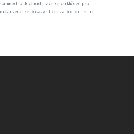
tamínech a doplňcích, které jsou klíčové pro
umává vědecké důkazy stojící za doporučeními
uje praktické rady, jak podporovat zdraví kloubů
lementace. Čtenáři se dozvědí o významu
kyselin, glukosaminu a dalších látek pro zdravé