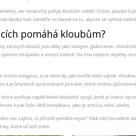
elný, ale nenáročný pohyb kloubům svědčí. Chůze, plavání či jízd
ž vás klouby bolí, zaměřte se hlavně na to, abyste se vyhnuli nadmě
plňcích pomáhá kloubům?
eny zdravých kloubů jsou látky jako kolagen, glukosamin, chondro
pevnit chrupavku a omezit bolesti. Na trhu najdete doplňky strav
 tvorbu kolagenu, a na minerály jako hořčík nebo vápník. Vhodno
kru a průmyslově zpracovaných potravin, které mohou způsobovat
terá uvolňuje napětí kolem kloubních spojů. Jestli je bolest opra
cete-li pak řešit větší komplikace, jako je artróza nebo záněty.
ebo vás zajímá, co přesně pomáhá nejvíc? Rádi vám poradíme dalš
riky, které už teď znáte.