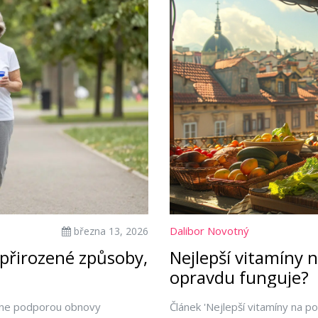
Dalibor Novotný
března 13, 2026
: přirozené způsoby,
Nejlepší vitamíny 
opravdu funguje?
lene podporou obnovy
Článek 'Nejlepší vitamíny na p