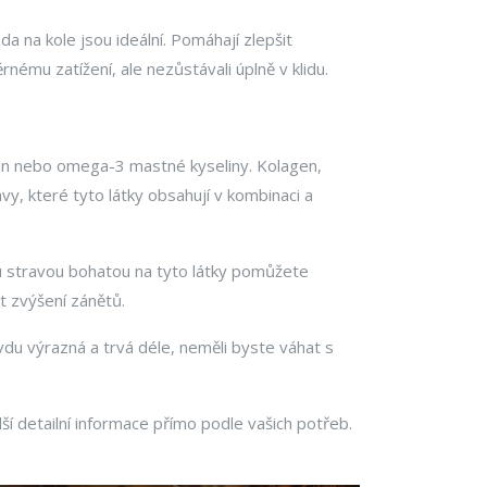
a na kole jsou ideální. Pomáhají zlepšit
rnému zatížení, ale nezůstávali úplně v klidu.
itin nebo omega-3 mastné kyseliny. Kolagen,
y, které tyto látky obsahují v kombinaci a
u stravou bohatou na tyto látky pomůžete
 zvýšení zánětů.
vdu výrazná a trvá déle, neměli byste váhat s
í detailní informace přímo podle vašich potřeb.