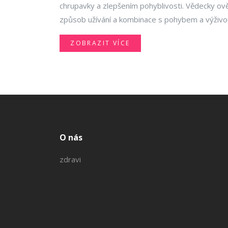
chrupavky a zlepšením pohyblivosti. Vědecky o
způsob užívání a kombinace s pohybem a výživo
ZOBRAZIT VÍCE
O nás
zdravi