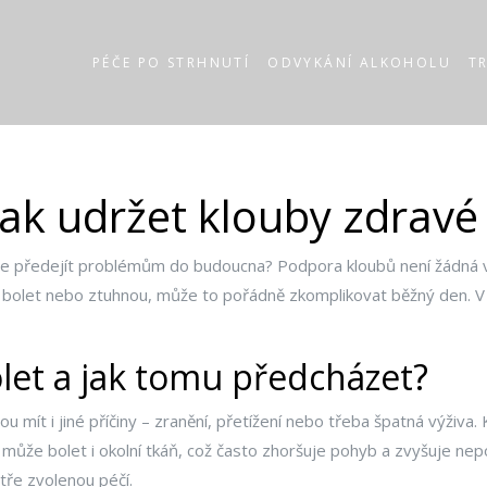
PÉČE PO STRHNUTÍ
ODVYKÁNÍ ALKOHOLU
T
ak udržet klouby zdravé a
te předejít problémům do budoucna? Podpora kloubů není žádná v
olet nebo ztuhnou, může to pořádně zkomplikovat běžný den. V to
let a jak tomu předcházet?
u mít i jiné příčiny – zranění, přetížení nebo třeba špatná výživa.
může bolet i okolní tkáň, což často zhoršuje pohyb a zvyšuje nep
tře zvolenou péčí.