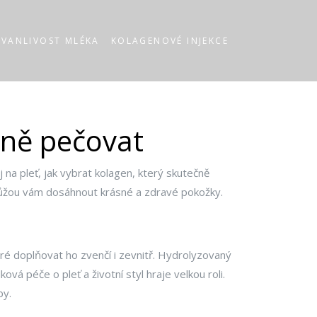
RVANLIVOST MLÉKA
KOLAGENOVÉ INJEKCE
vně pečovat
j na pleť, jak vybrat kolagen, který skutečně
omůžou vám dosáhnout krásné a zdravé pokožky.
bré doplňovat ho zvenčí i zevnitř. Hydrolyzovaný
vá péče o pleť a životní styl hraje velkou roli.
by.