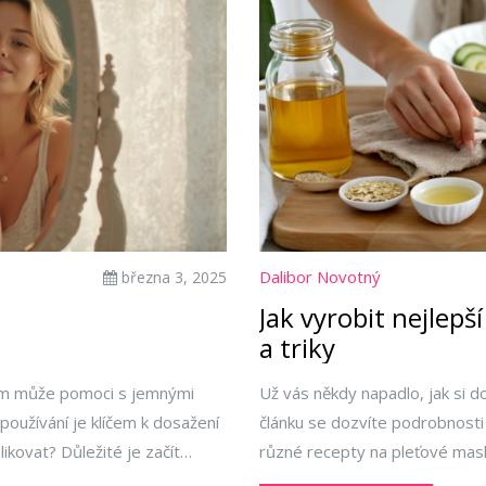
Dalibor Novotný
března 3, 2025
Jak vyrobit nejlep
a triky
vám může pomoci s jemnými
Už vás někdy napadlo, jak si 
používání je klíčem k dosažení
článku se dozvíte podrobnosti 
likovat? Důležité je začít
různé recepty na pleťové masky
článek vám poskytne přehled o
domácí péči o pleť.