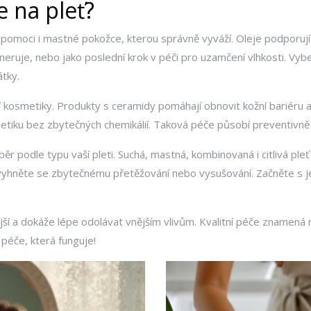
e na pleť?
 pomoci i mastné pokožce, kterou správně vyváží. Oleje podporují
generuje, nebo jako poslední krok v péči pro uzamčení vlhkosti. Vyb
átky.
kosmetiky. Produkty s ceramidy pomáhají obnovit kožní bariéru a z
tiku bez zbytečných chemikálií. Taková péče působí preventivně
 podle typu vaší pleti. Suchá, mastná, kombinovaná i citlivá pleť 
vyhněte se zbytečnému přetěžování nebo vysušování. Začněte s j
ější a dokáže lépe odolávat vnějším vlivům. Kvalitní péče znamená
péče, která funguje!