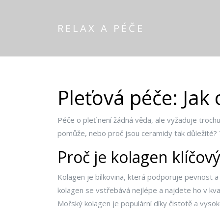
RELAX A PÉČE
Pleťová péče: Jak
Péče o pleť není žádná věda, ale vyžaduje trochu 
pomůže, nebo proč jsou ceramidy tak důležité? 
Proč je kolagen klíčový
Kolagen je bílkovina, která podporuje pevnost a
kolagen se vstřebává nejlépe a najdete ho v kvali
Mořský kolagen je populární díky čistotě a vysoké 