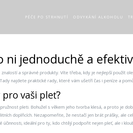
PÉČE PO STRHNUTÍ
ODVYKÁNÍ ALKOHOLU
T
 o ni jednoduchě a efekti
znalostí a správné produkty. Víte třeba, kdy je nejlepší použít ole
Tady najdete praktické rady, které vám ušetří čas i peníze a p
 pro vaši pleť?
 pružnost pleti. Bohužel s věkem jeho tvorba klesá, a proto je do
tních doplňcích. Nezapomeňte, že nestačí jen brát prášky, ale celko
účinnosti, ideální pro ty, kdo chtějí podpořit nejen pleť, ale i klou