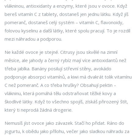
vlákninou, antioxidanty a enzymy, které jsou v ovoce. Když
bereš vitamín C z tablety, dostaneš jen jednu látku. Když jíš
pomeranč, dostaneš celý systém – vitamín C, flavonoidy,
folovou kyselinu a další látky, které spolu pracují. To je rozdíl
mezi náhradou a podporou.
Ne každé ovoce je stejné. Citrusy jsou skvělé na zimní
měsíce, ale jahody a černý rybíz mají více antioxidantů než
třeba jablka. Banány posilují střevní stěny, avokádo
podporuje absorpci vitamínů, a kiwi má dvakrát tolik vitamínu
C než pomeranč. A co třeba hrušky? Obsahují pektin –
vlákninu, která pomáhá tělu odstraňovat těžké kovy a
škodlivé látky. Když to všechno spojíš, získáš přirozený štít,
který ti neprodá žádná drogerie.
Nemusíš jíst ovoce jako závazek. Stačí ho přidat. Ráno do
jogurtu, k obědu jako přílohu, večer jako sladkou náhradu za