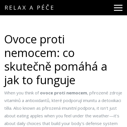
RELAX A PÉČE
Ovoce proti
nemocem: co
skutečně pomáhá a
jak to funguje
When you think of
ovoce proti nemocem
,
přirozené zdroje
vitamínů a antioxidantů, které podporují imunitu a detoxikaci
těla
. Also known as
přirozená imunitní podpora
, it isn't just
about eating apples when you feel under the weather—it's
about daily choices that build your body's defense system