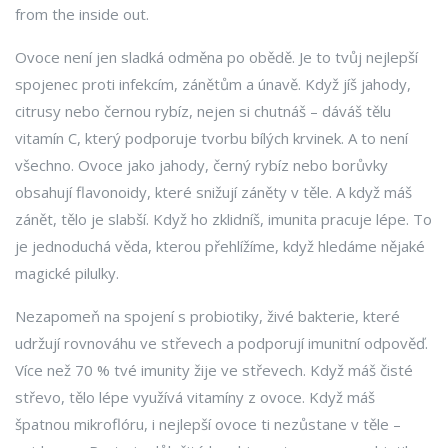
from the inside out.
Ovoce není jen sladká odměna po obědě. Je to tvůj nejlepší
spojenec proti infekcím, zánětům a únavě. Když jíš jahody,
citrusy nebo černou rybíz, nejen si chutnáš – dáváš tělu
vitamín C, který podporuje tvorbu bílých krvinek. A to není
všechno. Ovoce jako jahody, černý rybíz nebo borůvky
obsahují flavonoidy, které snižují záněty v těle. A když máš
zánět, tělo je slabší. Když ho zklidníš, imunita pracuje lépe. To
je jednoduchá věda, kterou přehlížíme, když hledáme nějaké
magické pilulky.
Nezapomeň na spojení s
probiotiky
,
živé bakterie, které
udržují rovnováhu ve střevech a podporují imunitní odpověď
.
Více než 70 % tvé imunity žije ve střevech. Když máš čisté
střevo, tělo lépe využívá vitamíny z ovoce. Když máš
špatnou mikroflóru, i nejlepší ovoce ti nezůstane v těle –