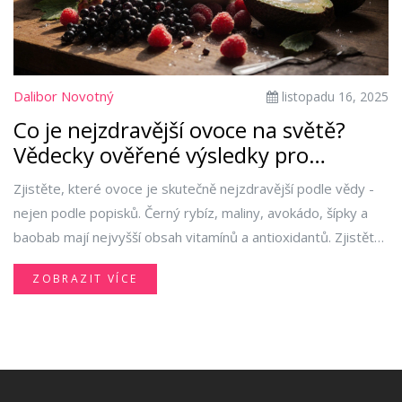
Dalibor Novotný
listopadu 16, 2025
Co je nejzdravější ovoce na světě?
Vědecky ověřené výsledky pro
každodenní stravu
Zjistěte, které ovoce je skutečně nejzdravější podle vědy -
nejen podle popisků. Černý rybíz, maliny, avokádo, šípky a
baobab mají nejvyšší obsah vitamínů a antioxidantů. Zjistěte,
proč banány a jablka nejsou na vrcholu a jak to zapojit do
ZOBRAZIT VÍCE
každodenní stravy.