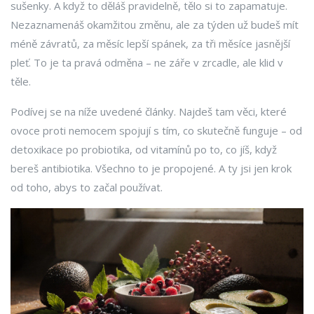
sušenky. A když to děláš pravidelně, tělo si to zapamatuje.
Nezaznamenáš okamžitou změnu, ale za týden už budeš mít
méně závratů, za měsíc lepší spánek, za tři měsíce jasnější
pleť. To je ta pravá odměna – ne záře v zrcadle, ale klid v
těle.
Podívej se na níže uvedené články. Najdeš tam věci, které
ovoce proti nemocem spojují s tím, co skutečně funguje – od
detoxikace po probiotika, od vitamínů po to, co jíš, když
bereš antibiotika. Všechno to je propojené. A ty jsi jen krok
od toho, abys to začal používat.