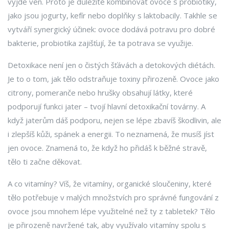
vyjde ven. Proto je důležité kombinovat ovoce s probiotiky,
jako jsou jogurty, kefír nebo doplňky s laktobacily. Takhle se
vytváří synergický účinek: ovoce dodává potravu pro dobré
bakterie, probiotika zajišťují, že ta potrava se využije.
Detoxikace není jen o čistých šťávách a detokových diétách.
Je to o tom, jak tělo odstraňuje toxiny přirozeně. Ovoce jako
citrony, pomeranče nebo hrušky obsahují látky, které
podporují funkci jater – tvojí hlavní detoxikační továrny. A
když jaterům dáš podporu, nejen se lépe zbavíš škodlivin, ale
i zlepšíš kůži, spánek a energii. To neznamená, že musíš jíst
jen ovoce. Znamená to, že když ho přidáš k běžné stravě,
tělo ti začne děkovat.
A co vitamíny? Víš, že
vitamíny
,
organické sloučeniny, které
tělo potřebuje v malých množstvích pro správné fungování
z
ovoce jsou mnohem lépe využitelné než ty z tabletek? Tělo
je přirozeně navržené tak, aby využívalo vitamíny spolu s