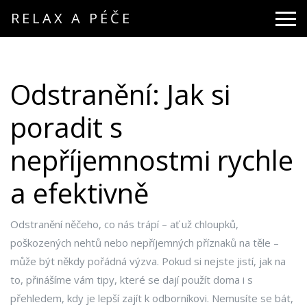
RELAX A PÉČE
Odstranění: Jak si
poradit s
nepříjemnostmi rychle
a efektivně
Odstranění něčeho, co nás trápí – ať už chloupků,
poškozených nehtů nebo nepříjemných příznaků na těle –
může být někdy pořádná výzva. Pokud si nejste jistí, jak na
to, přinášíme vám tipy, které se dají použít doma i s
přehledem, kdy je lepší zajít k odborníkovi. Nemusíte se bát,