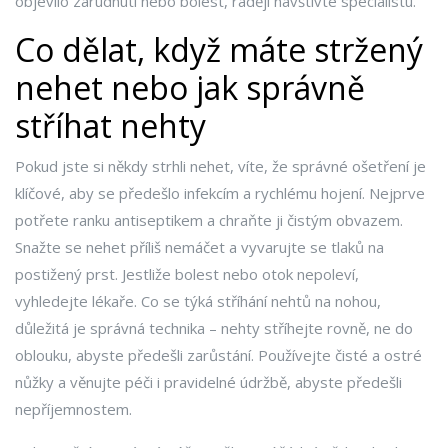
objevilo zarudnutí nebo bolest, raději navštivte specialistu.
Co dělat, když máte stržený
nehet nebo jak správně
stříhat nehty
Pokud jste si někdy strhli nehet, víte, že správné ošetření je
klíčové, aby se předešlo infekcím a rychlému hojení. Nejprve
potřete ranku antiseptikem a chraňte ji čistým obvazem.
Snažte se nehet příliš nemáčet a vyvarujte se tlaků na
postižený prst. Jestliže bolest nebo otok nepoleví,
vyhledejte lékaře. Co se týká stříhání nehtů na nohou,
důležitá je správná technika – nehty stříhejte rovně, ne do
oblouku, abyste předešli zarůstání. Používejte čisté a ostré
nůžky a věnujte péči i pravidelné údržbě, abyste předešli
nepříjemnostem.