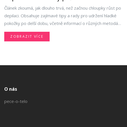
Článek zkoumá, jak dlouho trvá, než začnou chloupky růst po
depilaci. Obsahuje zajímavé tipy a rady pro udržení hladké
pokožky po delší dobu, včetně informací o různých metodách
depilace a jaké faktory ovlivňují růst chloupků.
ZOBRAZIT VÍCE
O nás
pece-o-telo