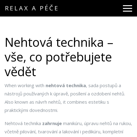
RELAX A PÉČE
Nehtová technika –
vše, co potřebujete
vědět
When working with
nehtová technika
,
sada postupů a
nástrojů používaných k úpravě, posílení a ozdobení nehtů
.
Also known as
návrh nehtů
, it combines estetiku s
praktickými dovednostmi.
Nehtová technika
zahrnuje
manikúru
,
úpravu nehtů na rukou,
včetně pilování, tvarování a lakování
i
pedikúru
,
kompletní