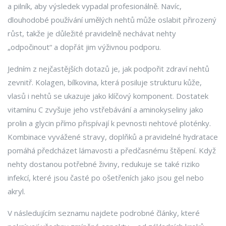
a pilník, aby výsledek vypadal profesionálně. Navíc,
dlouhodobé používání umělých nehtů může oslabit přirozený
růst, takže je důležité pravidelně nechávat nehty
„odpočinout“ a dopřát jim výživnou podporu.
Jedním z nejčastějších dotazů je, jak podpořit zdraví nehtů
zevnitř.
Kolagen
,
bílkovina, která posiluje strukturu kůže,
vlasů i nehtů
se ukazuje jako klíčový komponent. Dostatek
vitamínu C zvyšuje jeho vstřebávání a aminokyseliny jako
prolin a glycin přímo přispívají k pevnosti nehtové ploténky.
Kombinace vyvážené stravy, doplňků a pravidelné hydratace
pomáhá předcházet lámavosti a předčasnému štěpení. Když
nehty dostanou potřebné živiny, redukuje se také riziko
infekcí, které jsou časté po ošetřeních jako jsou gel nebo
akryl.
V následujícím seznamu najdete podrobné články, které