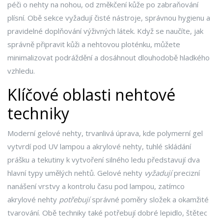
péči o nehty na nohou, od změkčení kůže po zabraňování
plísní
. Obě sekce vyžadují čisté nástroje, správnou hygienu a
pravidelné doplňování výživných látek. Když se naučíte, jak
správně připravit kůži a nehtovou ploténku, můžete
minimalizovat podráždění a dosáhnout dlouhodobě hladkého
vzhledu.
Klíčové oblasti nehtové
techniky
Moderní
gelové nehty
,
trvanlivá úprava, kde polymerní gel
vytvrdí pod UV lampou
a
akrylové nehty
,
tuhlé skládání
prášku a tekutiny k vytvoření silného ledu
představují dva
hlavní typy umělých nehtů. Gelové nehty
vyžadují
precizní
nanášení vrstvy a kontrolu času pod lampou, zatímco
akrylové nehty
potřebují
správné poměry složek a okamžité
tvarování. Obě techniky také potřebují dobré lepidlo, štětec