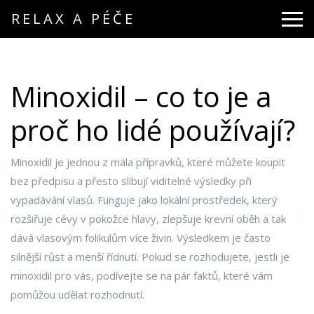
RELAX A PÉČE
Minoxidil – co to je a
proč ho lidé používají?
Minoxidil je jednou z mála přípravků, které můžete koupit
bez předpisu a přesto slibují viditelné výsledky při
vypadávání vlasů. Funguje jako lokální prostředek, který
rozšiřuje cévy v pokožce hlavy, zlepšuje krevní oběh a tak
dává vlasovým folikulům více živin. Výsledkem je často
silnější růst a menší řídnutí. Pokud se rozhodujete, jestli je
minoxidil pro vás, podívejte se na pár faktů, které vám
pomůžou udělat rozhodnutí.