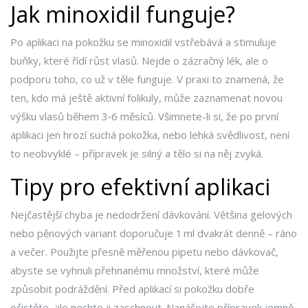
Jak minoxidil funguje?
Po aplikaci na pokožku se minoxidil vstřebává a stimuluje
buňky, které řídí růst vlasů. Nejde o zázračný lék, ale o
podporu toho, co už v těle funguje. V praxi to znamená, že
ten, kdo má ještě aktivní folikuly, může zaznamenat novou
výšku vlasů během 3‑6 měsíců. Všimnete-li si, že po první
aplikaci jen hrozí suchá pokožka, nebo lehká svědlivost, není
to neobvyklé – přípravek je silný a tělo si na něj zvyká.
Tipy pro efektivní aplikaci
Nejčastější chyba je nedodržení dávkování. Většina gelových
nebo pěnových variant doporučuje 1 ml dvakrát denně – ráno
a večer. Použijte přesně měřenou pipetu nebo dávkovač,
abyste se vyhnuli přehnanému množství, které může
způsobit podráždění. Před aplikací si pokožku dobře
očistěte, ale nechte ji zaschnout. Nanášejte přípravek jemně