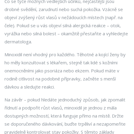
Co se týče možných vedlejších účinků, nejčastější jsou
drobné svědění, zarudnutí nebo suchá pokožka. Vzácně se
objeví zvýšený růst vlasů v nežádoucích místech (např. na
čele). Pokud se u vás objeví silná alergická reakce – otok,
vyrážka nebo silná bolest – okamžitě přestaňte a vyhledejte
dermatologa.
Minoxidil není vhodný pro každého. Těhotné a kojící ženy by
ho měly konzultovat s lékařem, stejně tak lidé s kožními
onemocněními jako psoriáza nebo ekzem. Pokud máte v
rodině citlivost na podobné přípravky, začněte s menší
dávkou a sledujte reakci.
Na závěr – pokud hledáte jednoduchý způsob, jak zpomalit
řídnutí a podpořit růst vlasů, minoxidil je jednou z mála
dostupných možností, která funguje přímo na místě. Držte
se doporučeného dávkování, buďte trpěliví a nezapomeňte
pravidelně kontrolovat stav pokožky. S těmito základy