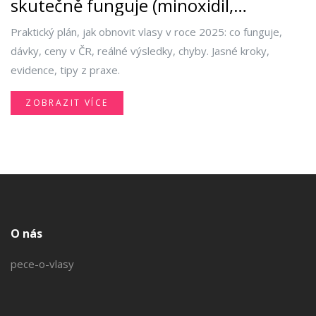
skutečně funguje (minoxidil,
finasterid, PRP, výživa)
Praktický plán, jak obnovit vlasy v roce 2025: co funguje,
dávky, ceny v ČR, reálné výsledky, chyby. Jasné kroky,
evidence, tipy z praxe.
ZOBRAZIT VÍCE
O nás
pece-o-vlasy