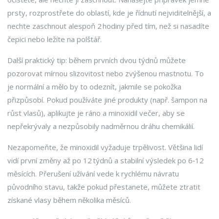
prsty, rozprostřete do oblastí, kde je řídnutí nejviditelnější, a
nechte zaschnout alespoň 2 hodiny před tím, než si nasadíte
čepici nebo ležíte na polštář.
Další praktický tip: během prvních dvou týdnů můžete
pozorovat mírnou slizovitost nebo zvýšenou mastnotu. To
je normální a mělo by to odeznít, jakmile se pokožka
přizpůsobí. Pokud používáte jiné produkty (např. šampon na
růst vlasů), aplikujte je ráno a minoxidil večer, aby se
nepřekrývaly a nezpůsobily nadměrnou dráhu chemikálií.
Nezapomeňte, že minoxidil vyžaduje trpělivost. Většina lidí
vidí první změny až po 12 týdnů a stabilní výsledek po 6‑12
měsících. Přerušení užívání vede k rychlému návratu
původního stavu, takže pokud přestanete, můžete ztratit
získané vlasy během několika měsíců.