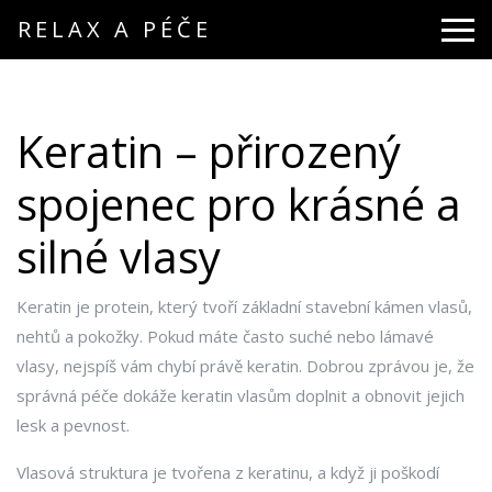
RELAX A PÉČE
Keratin – přirozený
spojenec pro krásné a
silné vlasy
Keratin je protein, který tvoří základní stavební kámen vlasů,
nehtů a pokožky. Pokud máte často suché nebo lámavé
vlasy, nejspíš vám chybí právě keratin. Dobrou zprávou je, že
správná péče dokáže keratin vlasům doplnit a obnovit jejich
lesk a pevnost.
Vlasová struktura je tvořena z keratinu, a když ji poškodí