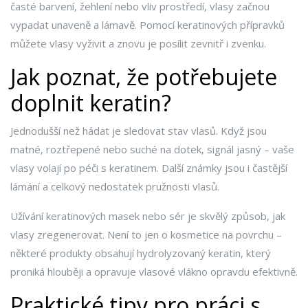
časté barvení, žehlení nebo vliv prostředí, vlasy začnou
vypadat unaveně a lámavě. Pomocí keratinových přípravků
můžete vlasy vyživit a znovu je posílit zevnitř i zvenku.
Jak poznat, že potřebujete
doplnit keratin?
Jednodušší než hádat je sledovat stav vlasů. Když jsou
matné, roztřepené nebo suché na dotek, signál jasný – vaše
vlasy volají po péči s keratinem. Další známky jsou i častější
lámání a celkový nedostatek pružnosti vlasů.
Užívání keratinových masek nebo sér je skvělý způsob, jak
vlasy zregenerovat. Není to jen o kosmetice na povrchu –
některé produkty obsahují hydrolyzovaný keratin, který
proniká hlouběji a opravuje vlasové vlákno opravdu efektivně.
Praktické tipy pro práci s