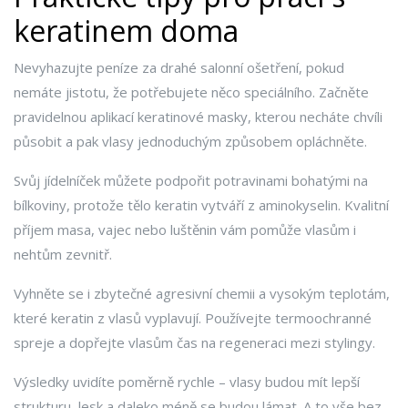
keratinem doma
Nevyhazujte peníze za drahé salonní ošetření, pokud
nemáte jistotu, že potřebujete něco speciálního. Začněte
pravidelnou aplikací keratinové masky, kterou necháte chvíli
působit a pak vlasy jednoduchým způsobem opláchněte.
Svůj jídelníček můžete podpořit potravinami bohatými na
bílkoviny, protože tělo keratin vytváří z aminokyselin. Kvalitní
příjem masa, vajec nebo luštěnin vám pomůže vlasům i
nehtům zevnitř.
Vyhněte se i zbytečné agresivní chemii a vysokým teplotám,
které keratin z vlasů vyplavují. Používejte termoochranné
spreje a dopřejte vlasům čas na regeneraci mezi stylingy.
Výsledky uvidíte poměrně rychle – vlasy budou mít lepší
strukturu, lesk a daleko méně se budou lámat. A to vše bez