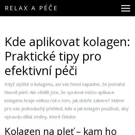
RELAX A PÉČE
Kde aplikovat kolagen:
Praktické tipy pro
efektivní péči
Když slyšíte o kolagenu, asi vás hned napadne, že pomáhá
hlavně pleti. Ale věděli jste, že správné místo aplikace
kolagenu hraje velkou roli v tom, jak dobře zabere? Máme
pro vás jednoduchý přehled, kde a jak kolagen používat, aby
opravdu dělal změny, které čekáte.
Kolagen na pleť – kam ho