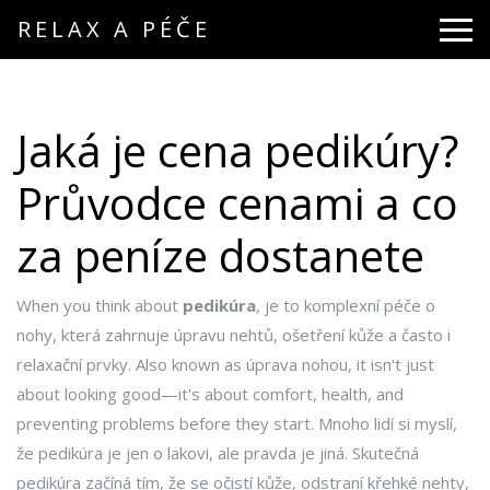
RELAX A PÉČE
Jaká je cena pedikúry?
Průvodce cenami a co
za peníze dostanete
When you think about
pedikúra
,
je to komplexní péče o
nohy, která zahrnuje úpravu nehtů, ošetření kůže a často i
relaxační prvky
. Also known as
úprava nohou
, it isn't just
about looking good—it's about comfort, health, and
preventing problems before they start.
Mnoho lidí si myslí,
že pedikúra je jen o lakovi, ale pravda je jiná. Skutečná
pedikúra začíná tím, že se očistí kůže, odstraní křehké nehty,