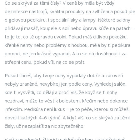
Co se skrývá za těmi čísly? V ceně by měla být vždy
dezinfekce nástrojů, kvalitní produkty na zvlhčení a pokud jde
o gelovou pedikúru, i speciální laky a lampy. Některé salóny
přidávají masáž, koupele s solí nebo úpravu kůže na patách –
to je to, co tě opravdu uvolní. Pokud máš citlivou pokožku,
křehké nehty nebo problémy s houbou, měla by ti pedikúra
pomoci, ne jen krásně vypadat. A to se dá dosáhnout i za
střední cenu, pokud víš, na co se ptát.
Pokud chceš, aby tvoje nohy vypadaly dobře a zároveň
nebyly zraněné, nevybírej jen podle ceny. Vyhledej salón,
kde ti vysvětlí, co dělají a proč. Víš, že když se ti nohy
nezdraví, může to vést k bolestem, křečím nebo dokonce
infekcím. Pedikúra není luxus – je to péče, kterou si můžeš
dovolit každých 4–6 týdnů. A když víš, co se skrývá za těmi
čísly, už nezaplatíš za nic zbytečného.
V níže uvedených článcích najdeš všechno, co potřebuješ