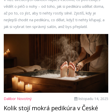
vědět o péči o nohy – od toho, jak si pedikúru udělat doma,
až po to, co jíst, aby ti nehty rostly silné. Zjistíš, kdy je
nejlepší chodit na pedikúru, co dělat, když ti nehty křupají, a
jak si vybrat ten správný salón, aniž bys přeplatil.
Dalibor Novotný
listopadu 14, 2025
Kolik stojí mokrá pedikúra v České