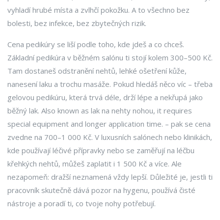
vyhladí hrubé místa a zvlhčí pokožku. A to všechno bez
bolesti, bez infekce, bez zbytečných rizik.
Cena pedikúry se liší podle toho, kde jdeš a co chceš.
Základní pedikúra v běžném salónu ti stojí kolem 300–500 Kč.
Tam dostaneš odstranění nehtů, lehké ošetření kůže,
nanesení laku a trochu masáže. Pokud hledáš něco víc – třeba
gelovou pedikúru
,
která trvá déle, drží lépe a nekřupá jako
běžný lak
. Also known as
lak na nehty nohou
, it requires
special equipment and longer application time.
– pak se cena
zvedne na 700–1 000 Kč. V luxusních salónech nebo klinikách,
kde používají léčivé přípravky nebo se zaměřují na léčbu
křehkých nehtů, můžeš zaplatit i 1 500 Kč a více. Ale
nezapomeň: dražší neznamená vždy lepší. Důležité je, jestli ti
pracovník skutečně dává pozor na hygenu, používá čisté
nástroje a poradí ti, co tvoje nohy potřebují.