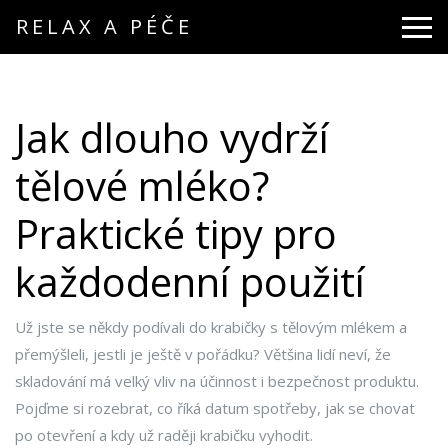
RELAX A PÉČE
Jak dlouho vydrží
tělové mléko?
Praktické tipy pro
každodenní použití
Už jste se někdy podívali do krabičky s tělovým mlékem a
přemýšleli, jestli je ještě v pořádku? Většina lidí neví, že
skladování má velký vliv na účinnost i bezpečnost produktu.
Pojďme si rozebrat, co říká datum spotřeby, jak se chovat
po otevření a kdy už raději krabičku vyhodit.