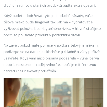
dlouho, zatímco u starších produktů buďte extra opatrní.
Když budete dodržovat tyto jednoduché zásady, vaše
tělové mléko bude fungovat tak, jak má – hydratovat a
vyživovat pokožku bez zbytečného rizika. A hlavně si užijete
pocit, že používáte produkt v perfektním stavu.
Na závěr: pokud máte po ruce krabičku s tělovým mlékem,
podívejte se na datum, uskladněte ji chladně a vždy pečlivě
uzavřete. Když vám něco připadá podezřelé – vůně, barva
nebo konzistence – raději vyhoďte. Lepší je mít čerstvou
náhradu než riskovat podráždění.