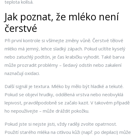
teplota kolísá.
Jak poznat, že mléko není
čerstvé
Při první kontrole si všímejte změny vůně. Čerstvé tělové
mléko má jemný, lehce sladký zápach. Pokud ucítíte kyselý
nebo zatuchlý podtón, je čas krabičku vyhodit. Také barva
může prozradit problémy – šedavý odstín nebo zakalení
naznačují oxidaci.
Další signál je textura. Mléko by mělo být hladké a tekuté.
Pokud se objeví hrudky, oddělená vrstva nebo neobvyklá
lepivost, pravděpodobně se začalo kazit. V takovém případě
ho nepoužívejte – může dráždit pokožku.
Pokud jste si nejste jisti, vždy raději zvolte opatrnost.
Použití starého mléka na citlivou kůži (např. po depilaci) může