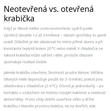
Neotevřená vs. otevřená
krabička
Když je tělové mléko zcela neotevřené, vydrží podle
výrobců obvykle 12 až 24 měsíce – datum spotřeby to jasně
uvádí. Důležité je ale skladovat ho mimo přímé slunce a při
konstantní teplotě kolem 20 °C nebo méně. V chladničce se
taková krabička může udržet i déle, protože chlazení
zpomaluje rozklad složek.
Jakmile krabičku otevřete, životnost prudce klesne. Většina
tělových mlék doporučuje použít do 3–6 měsíci, pokud jsou
skladována v chladničce (2‑4 °C). Důvod je jednoduchý – po
kontaktu s vzduchem se mohou rozvíjet bakterie a oxidovat
aktivní látky. Proto vždy dobře uzavřete víčko a držte
krabičku v hlavním prostoru lednice, ne na dveřích, kde