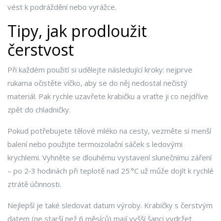
vést k podráždění nebo vyrážce.
Tipy, jak prodloužit
čerstvost
Při každém použití si udělejte následující kroky: nejprve
rukama očistěte víčko, aby se do něj nedostal nečistý
materiál. Pak rychle uzavřete krabičku a vraťte ji co nejdříve
zpět do chladničky.
Pokud potřebujete tělové mléko na cesty, vezměte si menší
balení nebo použijte termoizolační sáček s ledovými
krychlemi. Vyhněte se dlouhému vystavení slunečnímu záření
– po 2‑3 hodinách při teplotě nad 25 °C už může dojít k rychlé
ztrátě účinnosti.
Nejlepší je také sledovat datum výroby. Krabičky s čerstvým
datem (ne starší než 6 měsíců) mají vyšší šanci vydržet