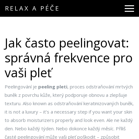
RELAX A PÉČE
Jak často peelingovat:
správná frekvence pro
vaši pleť
Peelingování je
peeling pleti
,
proces odstraňování mrtvých
buněk z povrchu kůže, který podporuje obnovu a zlepšuje
texturu
. Also known as
odstraňování keratinizovaných buněk
,
it is not a luxury – it’s a necessary step if you want your skin
to absorb moisturizers properly and look even.
Ale ne každý
den. Nebo každý týden. Nebo dokonce každý měsíc. Příliš
časté peelingování může vaši pleť poškodit – způsobit