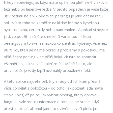
Nikdy nepeelingujte, když máte opálenou pleť, akné v aktivní
fázi nebo po laserové léčbě. V těchto případech je vaše kůže
už v režimu hojení – přidávání peelingu je jako dát na ránu
soli. Místo toho se zaměřte na klidné krémy s kyselinou
hyaluronovou, ceramidy nebo pantenolem. A pokud si nejste
jistí, co použít, začněte s nejlehčí variantou – třeba
peelingovým tonikem s nízkou koncentrací kyseliny. Více než
90 % lidí, kteří se na mě obrací s problémy s pokožkou, má
příliš častý peeling – ne příliš řídký. Zkuste to zpomalit.
Všimněte si, jak se vaše pleť změní. Méně často, ale
pravidelně, je vždy lepší než náhlý přepálený efekt.
V této sbírce najdete příběhy a rady od lidí, kteří přesně
vědí, co dělat s pokožkou – od toho, jak poznat, zda máte
citlivou pleť, až po to, jak vybrat peeling, který opravdu
funguje. Naleznete i informace o tom, co se stane, když
přestanete pít alkohol (ano, to ovlivňuje i vaši pleť), jak