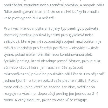
podráždění, zarudnutí nebo ztenčení pokožky. A naopak, příliš
řídké peelingování znamená, že se mrtvé buňky hromadí a
vaše pleť vypadá dull a nečistě.
První věc, kterou musíte znát: jaký typ peelingu používáte.
chemický peeling
,
používá kyseliny jako glykolová nebo
salicylová, které jemně rozpouštějí spojení mezi buňkami
je
měkčí a vhodnější pro častější používání – obvykle 1–3krát
týdně, pokud máte normální nebo kombinovanou pleť.
fyzikální peeling
,
který obsahuje jemné částice, jako je cukr,
sůl nebo kávová kůra
, je hrubší a může způsobit
mikropoškození, pokud ho používáte příliš často. Pro něj stačí
jednou týdně – a to jen pokud vaše pleť není citlivá. Pokud
máte
citlivou pleť
,
která se snadno zarudne, svědí nebo
reaguje na všechno
, doporučuji peeling jen jednou za 2–4
týdny. A vždy sledujte, jak na to vaše kůže reaguje.