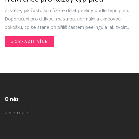
Zjistěte, jak často si můžete dělat peeling podle typu pleti.
Doporučení pro citlivou, mastnou, normální a aknéovou
pokožku, co se stane při příliš častém peelingu a jak zvolit
správný typ.
ZOBRAZIT VÍCE
O nás
pece-o-plet