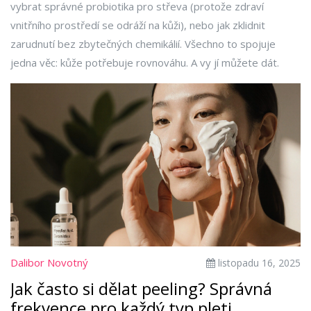
vybrat správné probiotika pro střeva (protože zdraví
vnitřního prostředí se odráží na kůži), nebo jak zklidnit
zarudnutí bez zbytečných chemikálií. Všechno to spojuje
jedna věc: kůže potřebuje rovnováhu. A vy jí můžete dát.
Dalibor Novotný
listopadu 16, 2025
Jak často si dělat peeling? Správná
frekvence pro každý typ pleti