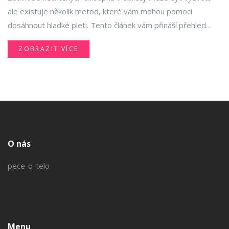
ale existuje několik metod, které vám mohou pomoci
dosáhnout hladké pleti. Tento článek vám přináší přehled
různých technik od depilace až po laserové ošetření, spolu s
ZOBRAZIT VÍCE
tipy na minimalizaci podráždění a udržení pleti zdravé.
O nás
pece-o-telo
Menu