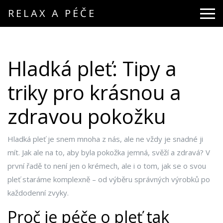
RELAX A PÉČE
Hladká pleť: Tipy a
triky pro krásnou a
zdravou pokožku
Hladká pleť je snem mnoha z nás, ale ne vždy je snadné ji
mít. Jak ale na to, aby byla pokožka jemná, svěží a zdravá? V
první řadě to není jen o krémech, ale i o tom, jak se o svou
pleť staráme komplexně – od výběru správných výrobků po
každodenní zvyky.
Proč je péče o pleť tak