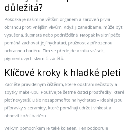
důležitá?
Pokožka je naším největším orgánem a zároveň první
obranou proti vnějším vlivům. Když ji zanedbáme, může být
vysušená, šupinatá nebo podrážděná. Naopak kvalitní péče
pomáhá zachovat její hydrataci, pružnost a přirozenou
ochrannou bariéru. Tím se předejde vzniku vrásek,
pigmentových skvrn či zánětů.
Klíčové kroky k hladké pleti
Začněte pravidelným čištěním, které odstraní nečistoty a
zbytky make-upu. Používejte šetrné čisticí prostředky, které
pleť nevysuší. Dále nezapomeňte na hydrataci – ideální jsou
přípravky s ceramidy, které pomáhají udržet vlhkost a
obnovit kožní bariéru.
Velkým pomocníkem je také kolagen. Ten podporuje