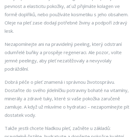
pevnost a elasticitu pokožky, ať už přijímáte kolagen ve
formě doplňků, nebo používáte kosmetiku s jeho obsahem.
Oleje na pleť zase dodají potřebné živiny a podpoří zdravý
lesk.
Nezapomínejte ani na pravidelný peeling, který odstraní
odumřelé buňky a prospěje regeneraci. Ale pozor, volte
jemné peelingy, aby pleť nezatěžovaly a nevyvolaly
podráždění.
Dobrá péče o pleť znamená i správnou životosprávu.
Dostaňte do svého jídelníčku potraviny bohaté na vitamíny,
minerály a zdravé tuky, které si vaše pokožka zaručeně
zamiluje. A když už mluvíme o hydrataci – nezapomínejte pít
dostatek vody.
Takže jestli chcete hladkou pleť, začněte u základů:
pravidelně čistěte, hydratujte a dopřejte pokožce kvalitní