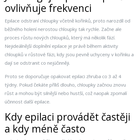
ovlivňuje frekvenci
Epilace odstraní chloupky včetně kořínků, proto narozdíl od
běžného holení nerostou chloupky tak rychle. Začne ale
proces růstu nových chloupků, který má několik fází.
Nejideálnější doplnění epilace je právě během aktivity
chloupků v růstové fázi, kdy jsou pevně uchyceny v kořínku a
dají se odstranit co nejúčinněji.
Proto se doporučuje opakovat epilaci zhruba co 3 až 4
týdny. Pokud čekáte příliš dlouho, chloupky začnou znovu
růst a mohou být silnější nebo hustší, což naopak zpomalí
účinnost další epilace.
Kdy epilaci provádět častěji
a kdy méně často