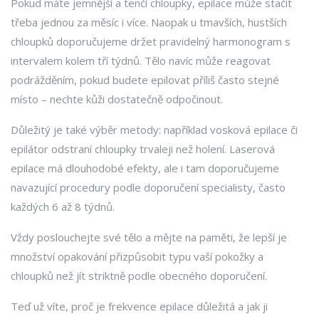
Pokud máte jemnější a tenčí chloupky, epilace může stačit
třeba jednou za měsíc i více. Naopak u tmavších, hustších
chloupků doporučujeme držet pravidelný harmonogram s
intervalem kolem tří týdnů. Tělo navíc může reagovat
podrážděním, pokud budete epilovat příliš často stejné
místo – nechte kůži dostatečně odpočinout.
Důležitý je také výběr metody: například vosková epilace či
epilátor odstraní chloupky trvaleji než holení. Laserová
epilace má dlouhodobé efekty, ale i tam doporučujeme
navazující procedury podle doporučení specialisty, často
každých 6 až 8 týdnů.
Vždy poslouchejte své tělo a mějte na paměti, že lepší je
množství opakování přizpůsobit typu vaší pokožky a
chloupků než jít striktně podle obecného doporučení.
Teď už víte, proč je frekvence epilace důležitá a jak ji