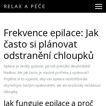
RELAX A PÉČE
Frekvence epilace: Jak
často si plánovat
odstranění chloupků
Epilace je skvělý způsob, jak mít pokožku dlouhodobě
hladkou. Ale jak často je vlastně potřeba ji opakovat?
Pojďme si to vyjasnit, aby vás epilace neobtěžovala
zbytečným častým opakováním, ale ani nezůstaly nežádoucí
chloupky.
Jak funguje epilace a proč