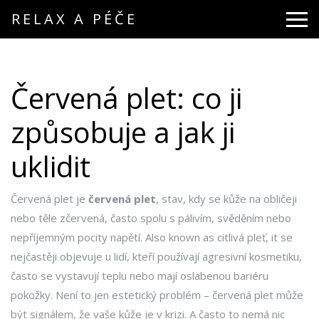
RELAX A PÉČE
Červená plet: co ji
způsobuje a jak ji
uklidit
Červená plet je
červená plet
,
stav, kdy se kůže na obličeji
nebo těle zčervená, často spolu s pálivím, svěděním nebo
nepříjemným pocity napětí
. Also known as
citlivá pleť
, it se
nejčastěji objevuje u lidí, kteří používají agresivní kosmetiku,
často se vystavují teplu nebo mají oslabenou bariéru
pokožky.
Není to jen estetický problém – červená plet může
být signálem, že vaše kůže je v krizi. A často to nemá nic