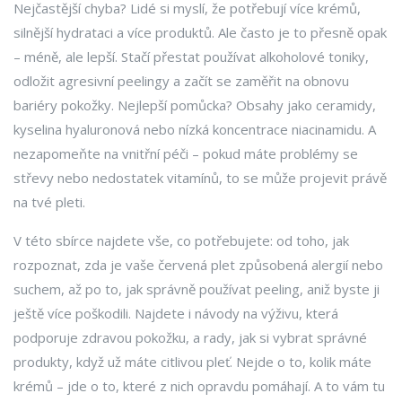
Nejčastější chyba? Lidé si myslí, že potřebují více krémů,
silnější hydrataci a více produktů. Ale často je to přesně opak
– méně, ale lepší. Stačí přestat používat alkoholové toniky,
odložit agresivní peelingy a začít se zaměřit na obnovu
bariéry pokožky. Nejlepší pomůcka? Obsahy jako ceramidy,
kyselina hyaluronová nebo nízká koncentrace niacinamidu. A
nezapomeňte na vnitřní péči – pokud máte problémy se
střevy nebo nedostatek vitamínů, to se může projevit právě
na tvé pleti.
V této sbírce najdete vše, co potřebujete: od toho, jak
rozpoznat, zda je vaše červená plet způsobená alergií nebo
suchem, až po to, jak správně používat peeling, aniž byste ji
ještě více poškodili. Najdete i návody na výživu, která
podporuje zdravou pokožku, a rady, jak si vybrat správné
produkty, když už máte citlivou pleť. Nejde o to, kolik máte
krémů – jde o to, které z nich opravdu pomáhají. A to vám tu