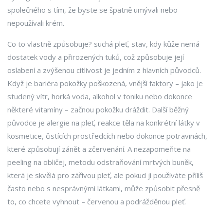
společného s tím, že byste se špatně umývali nebo
nepoužívali krém.
Co to vlastně způsobuje?
suchá pleť
,
stav, kdy kůže nemá
dostatek vody a přirozených tuků, což způsobuje její
oslabení a zvýšenou citlivost
je jedním z hlavních původců.
Když je bariéra pokožky poškozená, vnější faktory – jako je
studený vítr, horká voda, alkohol v toniku nebo dokonce
některé vitamíny – začnou pokožku dráždit. Další běžný
původce je
alergie na pleť
,
reakce těla na konkrétní látky v
kosmetice, čistících prostředcích nebo dokonce potravinách,
které způsobují zánět a zčervenání
. A nezapomeňte na
peeling na obličej
,
metodu odstraňování mrtvých buněk,
která je skvělá pro zářivou pleť, ale pokud ji používáte příliš
často nebo s nesprávnými látkami, může způsobit přesně
to, co chcete vyhnout – červenou a podrážděnou pleť
.