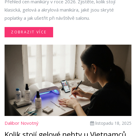
Přehled cen manikúry v roce 2026. Zjistěte, kolik stojí
klasická, gelová a akrylová manikúra, jaké jsou skryté
poplatky a jak ušetřit při návštěvě salonu.
ZOBRAZIT VÍCE
Dalibor Novotný
listopadu 18, 2025
Kolik stojí gelové nehty u Vietnamců