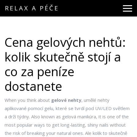
RELAX A PÉČE
Cena gelových nehtů:
kolik skutečně stojí a
co za peníze
dostanete
When you think about
gelové nehty
,
umělé nehty
aplikované pomocí gelu, které se tvrdí pod UV/LED světlem
a drží týdny
. Also known as
gelová manikúra
, it is one of the
most popular ways to get long-lasting, shiny nails without
the risk of breaking your natural ones.
Ale kolik to skutečně