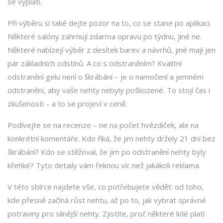
se vyplatí.
Při výběru si také dejte pozor na to, co se stane po aplikaci.
Některé salóny zahrnují zdarma opravu po týdnu, jiné ne.
Některé nabízejí výběr z desítek barev a návrhů, jiné mají jen
pár základních odstínů. A co s odstraněním? Kvalitní
odstranění gelu není o škrábání – je o namočení a jemném
odstranění, aby vaše nehty nebyly poškozené. To stojí čas i
zkušenosti – a to se projeví v ceně.
Podívejte se na recenze – ne na počet hvězdiček, ale na
konkrétní komentáře. Kdo říká, že jim nehty držely 21 dní bez
škrábání? Kdo se stěžoval, že jim po odstranění nehty byly
křehké? Tyto detaily vám řeknou víc než jakákoli reklama.
V této sbírce najdete vše, co potřebujete vědět: od toho,
kde přesně začíná růst nehtu, až po to, jak vybrat správné
potraviny pro silnější nehty. Zjistíte, proč některé lidé platí