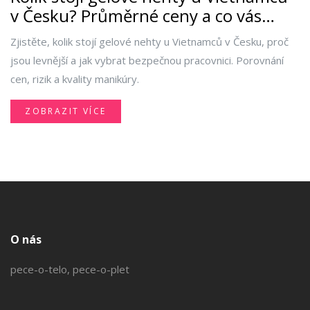
v Česku? Průměrné ceny a co vás
čeká za peníze
Zjistěte, kolik stojí gelové nehty u Vietnamců v Česku, proč
jsou levnější a jak vybrat bezpečnou pracovnici. Porovnání
cen, rizik a kvality manikúry.
ZOBRAZIT VÍCE
O nás
pece-o-telo, pece-o-plet