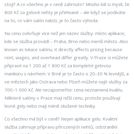
stojí? A co všechno je v ceně zahrnuto? Mnoho lidí si myslí, že
800 Kč za gelové nehty je přehnané – ale když se podíváte
na to, co vám salón nabízí, je to často výhoda.
Na cenu ovlivňuje více než jen název služby.
místo aplikace
,
kde se služba provádí – Praha, Brno nebo menší město
. Also
known as
lokace salónu
, it directly affects pricing because
rent, wages, and overhead differ greatly.
V Praze si můžete
připravit na 1 200 až 1 800 Kč za kompletní gelovou
manikúru s návrhem. V Brně je to často o 20–30 % levnější, a
ve městech jako Ostrava nebo Plzeň můžete najít služby za
700–1 000 Kč. Ale nezapomeňte: cena neznamená kvalitu.
Některé salóny v Praze mají nižší cenu, protože používají
levné gely nebo mají méně zkušené techniky.
Co všechno má být v ceně? Nejen aplikace gelu. Kvalitní
služba zahrnuje
přípravu přirozených nehtů
,
odstranění