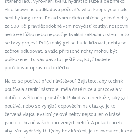
starého laků, vyrovnání tvaru, hydrataci kůže a dezinfekci
.
Also known as
podkladová péče
, it’s what keeps your nails
healthy long-term.
Pokud vám někdo nabídne gelové nehty
za 500 Kč, pravděpodobně vám nevyčistí koutky, nezpevní
nehtové lůžko nebo nepoužije kvalitní základní vrstvu – a to
se brzy projeví. Příliš tenký gel se bude křižovat, nehty se
začnou odlupovat, a vaše přirozené nehty mohou být
poškozené. To vás pak stojí ještě víc, když budete
potřebovat opravu nebo léčbu.
Na co se podívat před návštěvou? Zajistěte, aby technik
používala sterilní nástroje, měla čisté ruce a pracovala v
dobře osvětleném prostředí. Pokud vám neukáže, jaký gel
používá, nebo se vyhýbá odpovědím na otázky, je to
červená vlajka. Kvalitní gelové nehty nejsou jen o krásě –
jsou o ochraně vašich přirozených nehtů. A pokud chcete,
aby vám vydržely tři týdny bez křečení, je to investice, která