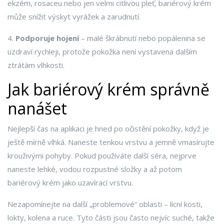
ekzém, rosaceu nebo jen velmi citlivou pleť, bariérový krém
může snížit výskyt vyrážek a zarudnutí.
4.
Podporuje hojení
– malé škrábnutí nebo popálenina se
uzdraví rychleji, protože pokožka není vystavena dalším
ztrátám vlhkosti.
Jak bariérový krém správně
nanášet
Nejlepší čas na aplikaci je hned po očistění pokožky, když je
ještě mírně vlhká. Naneste tenkou vrstvu a jemně vmasírujte
krouživými pohyby. Pokud používáte další séra, nejprve
naneste lehké, vodou rozpustné složky a až potom
bariérový krém jako uzavírací vrstvu.
Nezapomínejte na další „problemové“ oblasti – lícní kosti,
lokty, kolena a ruce. Tyto části jsou často nejvíc suché, takže