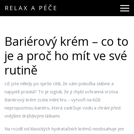
RELAX A PÉČE
Bariérový krém – co to
je a proč ho mít ve své
rutině
Už jste někdy po sprše cítili, že vám pokožka slábne a
napjatě praská? To je signál, že jí chybí ochranná vrstva.
Bariérový krém zcela mění hru – vytvoří na kůži
nepropustnou bariéru, která zadržuje vodu a chrání před
vnějšími dráždivými látkami.
Na rozdíl od klasických hydratačních krémů neobsahuje jen