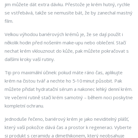
jim můžete dát extra dávku. Přestože je krém hutný, rychle
se vstřebává, takže se nemusíte bát, že by zanechal mastný
film.
Velkou výhodou bariérových krémů je, že se dají použít i
několik hodin před nošením make‑upu nebo oblečení. Stačí
nechat krém vklouznout do kůže, pak můžete pokračovat s
dalšími kroky vaší rutiny.
Tip pro maximální účinek: pokud máte ráno čas, aplikujte
krém na čistou tvář a nechte ho 5‑10 minut působit. Pak
můžete přidat hydratační sérum a nakonec lehký denní krém.
Ve večerní rutině stačí krém samotný – během noci poskytne
kompletní ochranu.
Jednoduše řečeno, bariérový krém je jako neviditelný plášť,
který vaší pokožce dává čas a prostor k regeneraci. Vyberte
si produkt s ceramidy a dimethikonem, který neobsahuje