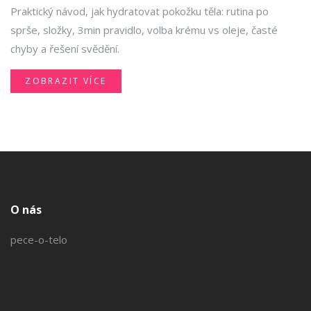
Praktický návod, jak hydratovat pokožku těla: rutina po
sprše, složky, 3min pravidlo, volba krému vs oleje, časté
chyby a řešení svědění.
ZOBRAZIT VÍCE
O nás
pece-o-telo