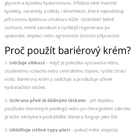
glycerin a kyselinu hyaluronovou. Přidává silné mastné
kyseliny, ceramidy a někdy i dimethikon, které napodobují
přirozenou lipidovou strukturu kůže. Výsledek? Méně
suchosti, méně zarudnutí a rychlejší regenerace po
opalování, depilaci nebo agresivních čisticích přípravcích.
Proč použít bariérový krém?
1.
Udržuje vlhkost
– když je pokožka vystavena větru,
studenému vzduchu nebo centrálnímu topení, rychle ztrácí
vodu. Bariérový krém ji zadržuje a prodlužuje účinek
hydratačních složek.
2.
Ochrana před dráždivými látkami
– při depilaci,
používání chemických peelingů nebo po chirurgickém zákroku
je kůže náchylná k podráždění. Bariera funguje jako štít.
3.
Uklidňuje citlivé typy pleti
– pokud máte atopický