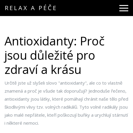
RELAX A PÉČE
Antioxidanty: Proč
jsou důležité pro
zdraví a krásu
Určitě jste už slyšeli slovo "antioxidanty", ale co to vlastně
znamená a proč je všude tak doporučují? Jednoduše řečeno,
antioxidanty jsou látky, které pomáhají chránit naše tělo před
škodlivými vlivy tzv. volných radikálů. Tyto volné radikály jsou
jako malé nepřátele, kteří poškozují buňky a urychlují stárnutí
i některé nemoci.