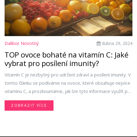
Dalibor Novotný
dubna 29, 2024
TOP ovoce bohaté na vitamín C: Jaké
vybrat pro posílení imunity?
Vitamín C je nezbytný pro udržení zdraví a posílení imunity. V
tomto článku se podíváme na ovoce, které obsahuje nejvíce
vitamínu C, a prozkoumáme, jak lze tyto informace využít pro
zlepšení našeho denního stravování. Naučíme se nejen, které
ZOBRAZIT VÍCE
plody jsou nejbohatší na tento důležitý vitamín, ale také jaké
benefity přináší jeho pravidelná konzumace.