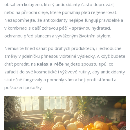
obsahem kolagenu, který antioxidanty často doprovází,
nebo na přírodní oleje, které pomáhají pleti regenerovat.
Nezapomínejte, že antioxidanty nejlépe fungují pravidelně a
v kombinaci s další zdravou péčí – správnou hydratací,
ochranou před sluncem a vyváženým životním stylem.
Nemusíte hned sahat po drahých produktech, i jednoduché
změny v jídelníčku přinesou viditelné výsledky. A když budete
chtít poradit, na
Relax a Péče
najdete spoustu tipů, co
zařadit do své kosmetické i výživové rutiny, aby antioxidanty
skutečně fungovaly a pomohly vám v boji proti stárnutí a
poškození pokožky.