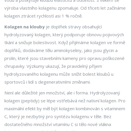
vodu a poskytuje kloubu elasticitu a odolnost. S věkem se
výroba vlastního kolagenu zpomaluje. Od třiceti let začínáme
kolagen ztrácet rychlostí asi 1 % ročně.
Kolagen na klouby
je
doplňek stravy obsahující
hydrolyzovaný kolagen, který podporuje obnovu pojivových
tkání a snižuje bolestivost
.
Když přijímáme kolagen ve formě
doplňků, dodáváme tělu aminokyseliny, jako jsou glycin a
prolin, které jsou stavebními kameny pro opravu poškozené
chrupavky. Výzkumy ukazují, že pravidelný příjem
hydrolyzovaného kolagenu může snížit bolest kloubů u
sportovců i lidí s degenerativními změnami.
Není ale důležité jen množství, ale i forma. Hydrolyzovaný
kolagen (peptidy) se lépe vstřebává než nativní kolagen. Pro
maximální efekt by měl být kolagen kombinován s vitaminem
C, který je nezbytný pro syntézu kolagenu v těle. Bez
dostatečného množství vitamínu C si tělo nové vlákna