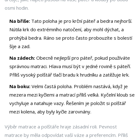
osmi hodin.
Na břiše:
Tato poloha je pro krční páteř a bedra nejhorší.
Nútila krk do extrémního natočení, aby mohl dýchat, a
prohýbá bedra. Ráno se proto často probouzíte s bolestí
šíje a zad.
Na zádech:
Obecně nejlepší pro páteř, pokud používáte
správnou matraci. Hlava musí být v jedné rovině s páteří.
Příliš vysoký polštář tlačí bradu k hrudníku a zatěžuje krk.
Na boku:
Velmi častá poloha. Problém nastává, když je
mezera mezi kyčlemi a matrací příliš velká. Kyčelní kloub se
vychyluje a natahuje vazy. Řešením je položit si polštář
mezi kolena, aby byly kyčle zarovnány.
Výběr matrace a polštáře hraje zásadní roli. Pevnost
matrace by měla odpovídat vaší váze a preferencím. Příliš