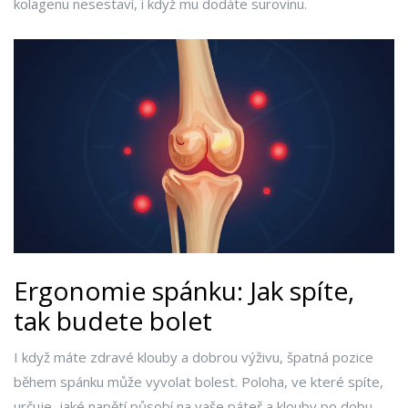
kolagenu nesestaví, i když mu dodáte surovinu.
Ergonomie spánku: Jak spíte,
tak budete bolet
I když máte zdravé klouby a dobrou výživu, špatná pozice
během spánku může vyvolat bolest. Poloha, ve které spíte,
určuje, jaké napětí působí na vaše páteř a klouby po dobu