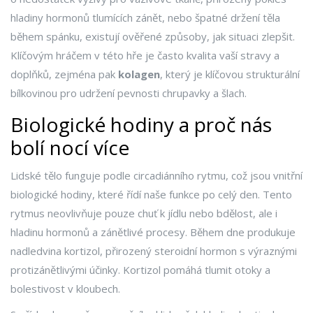
hladiny hormonů tlumících zánět, nebo špatné držení těla
během spánku, existují ověřené způsoby, jak situaci zlepšit.
Klíčovým hráčem v této hře je často kvalita vaší stravy a
doplňků, zejména pak
kolagen
, který je
klíčovou strukturální
bílkovinou pro udržení pevnosti chrupavky a šlach
.
Biologické hodiny a proč nás
bolí nocí více
Lidské tělo funguje podle circadiánního rytmu, což jsou vnitřní
biologické hodiny, které řídí naše funkce po celý den. Tento
rytmus neovlivňuje pouze chuť k jídlu nebo bdělost, ale i
hladinu hormonů a zánětlivé procesy. Během dne produkuje
nadledvina kortizol, přirozený steroidní hormon s výraznými
protizánětlivými účinky. Kortizol pomáhá tlumit otoky a
bolestivost v kloubech.