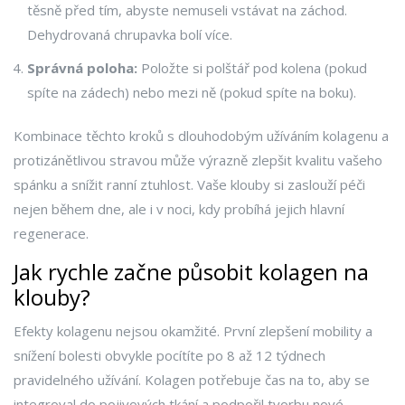
těsně před tím, abyste nemuseli vstávat na záchod.
Dehydrovaná chrupavka bolí více.
Správná poloha:
Položte si polštář pod kolena (pokud
spíte na zádech) nebo mezi ně (pokud spíte na boku).
Kombinace těchto kroků s dlouhodobým užíváním kolagenu a
protizánětlivou stravou může výrazně zlepšit kvalitu vašeho
spánku a snížit ranní ztuhlost. Vaše klouby si zaslouží péči
nejen během dne, ale i v noci, kdy probíhá jejich hlavní
regenerace.
Jak rychle začne působit kolagen na
klouby?
Efekty kolagenu nejsou okamžité. První zlepšení mobility a
snížení bolesti obvykle pocítíte po 8 až 12 týdnech
pravidelného užívání. Kolagen potřebuje čas na to, aby se
integroval do pojivových tkání a podpořil tvorbu nové