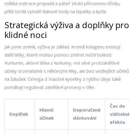
měkká matrace propadá a páteř ztrácí přirozenou křivku,
příliš tvrdá vytváří tlakové body na lopatky a kyčle.
Strategická výživa a doplňky pro
klidné noci
Jak jsme zmínili, výživa je základ. Kromě kolagenu existují
další látky, které mohou pomoci zmírnit noční bolesti.
Kurkumin, aktivní látka z kurkumy, má silné protizánětlivé
účinky srovnatelné s některými léky, ale bez vedlejších účinků
na žaludek. Omega-3 mastné kyseliny z rybího oleje také
pomáhají regulovat zánětlivé procesy v těle.
Čas do
Hlavní
Doporučené
Doplňek
viditelnéh
účinek
dávkování
efektu