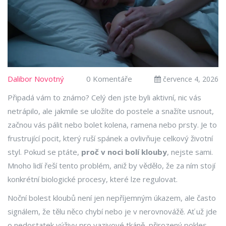
Dalibor Novotný
0 Komentáře
července 4, 2026
Připadá vám to známo? Celý den jste byli aktivní, nic vás
netrápilo, ale jakmile se uložíte do postele a snažíte usnout,
začnou vás pálit nebo bolet kolena, ramena nebo prsty. Je to
frustrující pocit, který ruší spánek a ovlivňuje celkový životní
styl. Pokud se ptáte,
proč v noci bolí klouby
, nejste sami.
Mnoho lidí řeší tento problém, aniž by vědělo, že za ním stojí
konkrétní biologické procesy, které lze regulovat.
Noční bolest kloubů není jen nepříjemným úkazem, ale často
signálem, že tělu něco chybí nebo je v nerovnovážě. Ať už jde
o nedostatek výživy pro vazivové tkáně, přirozený pokles