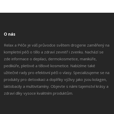
O nás
Relax a Péče je váš průvodce světem drogerie zaměřený na
kompletní péči o tělo a zdraví zevnitř i zvenku. Nachází se
zde informace o depilaci, dermokosmetice, manikúře,
pedikúře, pleťové a tělové kosmetice. Nabízíme také
užitečné rady pro efektivní péči o vlasy. Specializujeme se na
produkty pro detoxikaci a doplňky výživy jako jsou kolagen,
laktobacily a multivitamíny. Objevte s námi tajemství krásy a
zdraví díky vysoce kvalitním produktům.