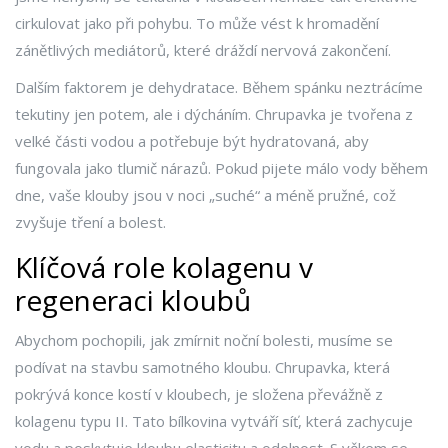
cirkulovat jako při pohybu. To může vést k hromadění
zánětlivých mediátorů, které dráždí nervová zakončení.
Dalším faktorem je dehydratace. Během spánku neztrácíme
tekutiny jen potem, ale i dýcháním. Chrupavka je tvořena z
velké části vodou a potřebuje být hydratovaná, aby
fungovala jako tlumič nárazů. Pokud pijete málo vody během
dne, vaše klouby jsou v noci „suché“ a méně pružné, což
zvyšuje tření a bolest.
Klíčová role kolagenu v
regeneraci kloubů
Abychom pochopili, jak zmírnit noční bolesti, musíme se
podívat na stavbu samotného kloubu. Chrupavka, která
pokrývá konce kostí v kloubech, je složena převážně z
kolagenu typu II. Tato bílkovina vytváří síť, která zachycuje