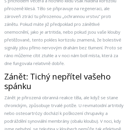
S příchodem večera a nočního klidu však hladina kortizolu
přirozeně klesá. Tělo se připravuje na regeneraci, ale
zároveň ztrácí tu přirozenou „ochrannou vrstvu“ proti
zánětu. Pokud máte již předpoklad pro zánětlivé
onemocnění, jako je artritida, nebo pokud jsou vaše klouby
přetěžované, tento pokles kortizolu znamená, že bolestivé
signály jdou přímo nervovým drahám bez tlumení. Proto se
ráno můžeme cítit ztuhle a v noci nám bolí místa, která za
dne fungovala relativně dobře.
Zánět: Tichý nepřítel vašeho
spánku
Zánět je přirozená obranná reakce těla, ale když se stane
chronickým, způsobuje trvalé potíže. U revmatoidní artritidy
nebo osteoartrózy dochází k poškození chrupavky a
podráždění synoviální membrány (obalu kloubu). V noci, kdy
jsme nehybní, se tekutina v kloubech nemůže tak efektivně