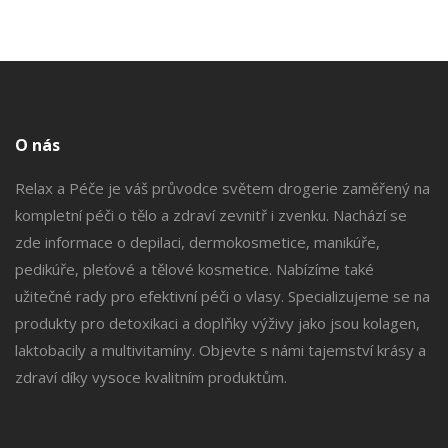
O nás
Relax a Péče je váš průvodce světem drogerie zaměřený na
kompletní péči o tělo a zdraví zevnitř i zvenku. Nachází se
zde informace o depilaci, dermokosmetice, manikúře,
pedikúře, pleťové a tělové kosmetice. Nabízíme také
užitečné rady pro efektivní péči o vlasy. Specializujeme se na
produkty pro detoxikaci a doplňky výživy jako jsou kolagen,
laktobacily a multivitamíny. Objevte s námi tajemství krásy a
zdraví díky vysoce kvalitním produktům.