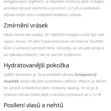
kolagenových doplňcích, je zlepšení struktury pleti. Kolagen
pomáhá obnovit elasticitu a pevnost, což při pravidelném
užívání může vést k viditelně hladšímu vzhledu.
Zmírnění vrásek
Nikdo nemá rád vrásky, že? Naštěstí kolagen může být naší
tajnou zbraní. Při jeho hojné konzumaci dochází ke zhuštění
kůže a vyhlazení jemných linek. Výsledky se obvykle projeví
po několika měsících, tak se obrňte trpělivostí.
Hydratovanější pokožka
Dalším bonusem je, že pravidelně užívaný
kolagenový
doplněk
dodá vaší pleti potřebnou vlhkost. Vlhkost je klíčem
ke zdravé a mladistvé pleti. Výzkumy ukazují, že už po 8
týdnech užívání může dojít k nárůstu hydratace až o 12 %.
Posílení vlasů a nehtů