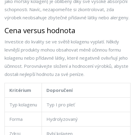
jako mořský kolagen) je oblíbený díky své vysoké absorpční
schopnosti. Navíc, nezapomeňte si zkontrolovat, zda
výrobek neobsahuje zbytečné přídavné látky nebo alergeny.
Cena versus hodnota
Investice do kvality se ve světě kolagenu vyplatí. Někdy
levnější produkty mohou obsahovat méně účinnou formu
kolagenu nebo přídavné látky, které negativně ovlivňují jeho
účinnost. Porovnávejte složení a hodnocení výrobků, abyste
dostali nejlepší hodnotu za své peníze.
Kritérium
Doporučení
Typ kolagenu
Typ I pro pleť
Forma
Hydrolyzovaný
Zdroj
Rybí kolagen