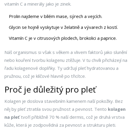
vitamín C a minerály jako je zinek.
Prolin najdeme v bílém mase, sýrech a vejcích.
Glycin se hojně vyskytuje v želatině a vývarech z kostí.
Vitamín C je v citrusových plodech, brokolici a paprice.
Náš organismus si však s věkem a vlivem faktorů jako slunění
nebo kouření tvorbu kolagenu ztěžuje. V tu chvíli přicházejí na
řadu kolagenové doplňky. Ty udržují pleť hydratovanou a
pružnou, což je klíčové hlavně po třicítce.
Proč je důležitý pro pleť
Kolagen je doslova stavebním kamenem naší pokožky. Bez
něj by pleť ztratila svou pružnost a pevnost. Tento
kolagen
na pleť
tvoří přibližně 70 % naší dermis, což je druhá vrstva
kůže, která je zodpovědná za pevnost a strukturu pleti.