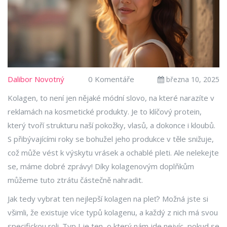
Dalibor Novotný
0 Komentáře
března 10, 2025
Kolagen, to není jen nějaké módní slovo, na které narazíte v
reklamách na kosmetické produkty. Je to klíčový protein,
který tvoří strukturu naší pokožky, vlasů, a dokonce i kloubů.
S přibývajícími roky se bohužel jeho produkce v těle snižuje,
což může vést k výskytu vrásek a ochablé pleti. Ale nelekejte
se, máme dobré zprávy! Díky kolagenovým doplňkům
můžeme tuto ztrátu částečně nahradit.
Jak tedy vybrat ten nejlepší kolagen na pleť? Možná jste si
všimli, že existuje více typů kolagenu, a každý z nich má svou
specifickou roli. Typ I je ten, o který nám jde nejvíc, pokud se