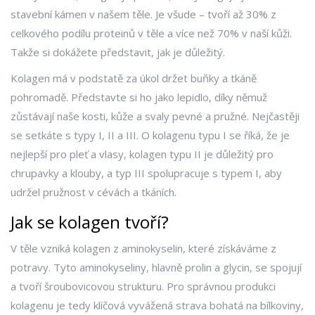
stavební kámen v našem těle. Je všude – tvoří až 30% z
celkového podílu proteinů v těle a více než 70% v naší kůži.
Takže si dokážete představit, jak je důležitý.
Kolagen má v podstatě za úkol držet buňky a tkáně
pohromadě. Představte si ho jako lepidlo, díky němuž
zůstávají naše kosti, kůže a svaly pevné a pružné. Nejčastěji
se setkáte s typy I, II a III. O kolagenu typu I se říká, že je
nejlepší pro pleť a vlasy, kolagen typu II je důležitý pro
chrupavky a klouby, a typ III spolupracuje s typem I, aby
udržel pružnost v cévách a tkáních.
Jak se kolagen tvoří?
V těle vzniká kolagen z aminokyselin, které získáváme z
potravy. Tyto aminokyseliny, hlavně prolin a glycin, se spojují
a tvoří šroubovicovou strukturu. Pro správnou produkci
kolagenu je tedy klíčová vyvážená strava bohatá na bílkoviny,