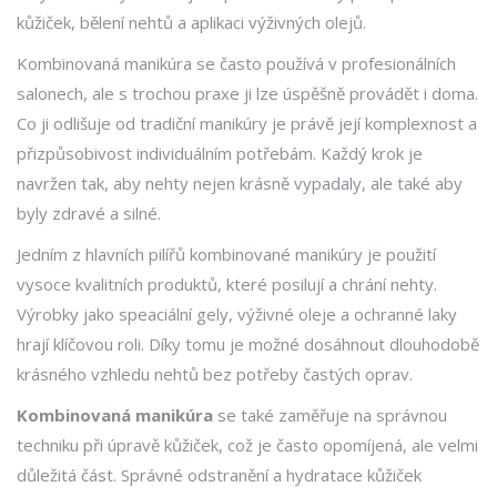
kůžiček, bělení nehtů a aplikaci výživných olejů.
Kombinovaná manikúra se často používá v profesionálních
salonech, ale s trochou praxe ji lze úspěšně provádět i doma.
Co ji odlišuje od tradiční manikúry je právě její komplexnost a
přizpůsobivost individuálním potřebám. Každý krok je
navržen tak, aby nehty nejen krásně vypadaly, ale také aby
byly zdravé a silné.
Jedním z hlavních pilířů kombinované manikúry je použití
vysoce kvalitních produktů, které posilují a chrání nehty.
Výrobky jako speaciální gely, výživné oleje a ochranné laky
hrají klíčovou roli. Díky tomu je možné dosáhnout dlouhodobě
krásného vzhledu nehtů bez potřeby častých oprav.
Kombinovaná manikúra
se také zaměřuje na správnou
techniku při úpravě kůžiček, což je často opomíjená, ale velmi
důležitá část. Správné odstranění a hydratace kůžiček