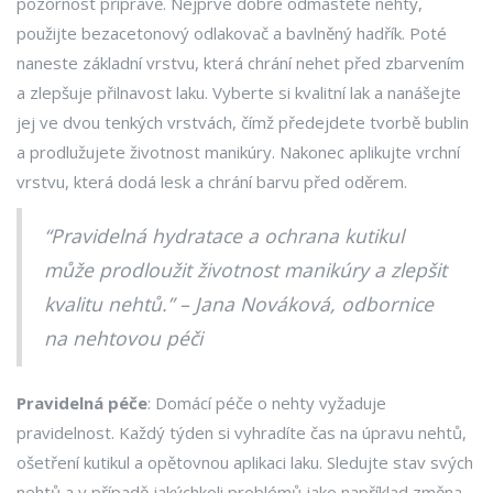
pozornost přípravě. Nejprve dobře odmastěte nehty,
použijte bezacetonový odlakovač a bavlněný hadřík. Poté
naneste základní vrstvu, která chrání nehet před zbarvením
a zlepšuje přilnavost laku. Vyberte si kvalitní lak a nanášejte
jej ve dvou tenkých vrstvách, čímž předejdete tvorbě bublin
a prodlužujete životnost manikúry. Nakonec aplikujte vrchní
vrstvu, která dodá lesk a chrání barvu před oděrem.
“Pravidelná hydratace a ochrana kutikul
může prodloužit životnost manikúry a zlepšit
kvalitu nehtů.” – Jana Nováková, odbornice
na nehtovou péči
Pravidelná péče
: Domácí péče o nehty vyžaduje
pravidelnost. Každý týden si vyhradíte čas na úpravu nehtů,
ošetření kutikul a opětovnou aplikaci laku. Sledujte stav svých
nehtů a v případě jakýchkoli problémů jako například změna