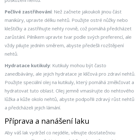
poškození nehtů.
Pečlivé zastřihování
: Než začnete jakoukoli jinou část
manikúry, upravte délku nehtů. Použijte ostré nůžky nebo
kleštičky a zastřihujte nehty rovně, což pomáhá předcházet
zarůstání. Pilníkem upravte tvar podle svých preferencí, ale
vždy pilujte jedním směrem, abyste předešli rozštěpení
nehtů.
Hydratace kutikuly
: Kutikuly mohou být často
zanedbávány, ale jejich hydratace je klíčová pro zdraví nehtů.
Použijte speciální olej na kutikuly, který pomáhá změkčovat a
hydratovat tuto oblast. Olej jemně vmasírujte do nehtového
lůžka a kůže okolo nehtů, abyste podpořili zdravý růst nehtů
a předcházeli jejich lámání.
Příprava a nanášení laku
Aby váš lak vydržel co nejdéle, věnujte dostatečnou