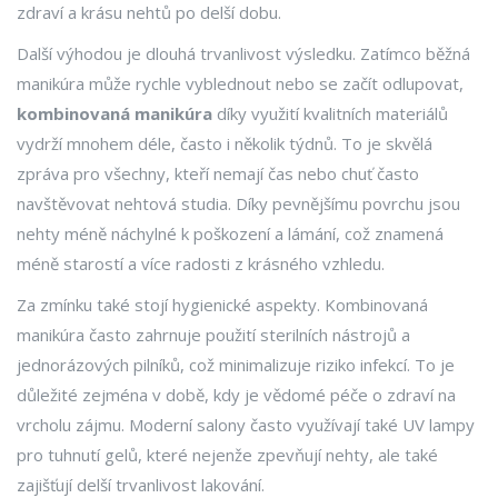
zdraví a krásu nehtů po delší dobu.
Další výhodou je dlouhá trvanlivost výsledku. Zatímco běžná
manikúra může rychle vyblednout nebo se začít odlupovat,
kombinovaná manikúra
díky využití kvalitních materiálů
vydrží mnohem déle, často i několik týdnů. To je skvělá
zpráva pro všechny, kteří nemají čas nebo chuť často
navštěvovat nehtová studia. Díky pevnějšímu povrchu jsou
nehty méně náchylné k poškození a lámání, což znamená
méně starostí a více radosti z krásného vzhledu.
Za zmínku také stojí hygienické aspekty. Kombinovaná
manikúra často zahrnuje použití sterilních nástrojů a
jednorázových pilníků, což minimalizuje riziko infekcí. To je
důležité zejména v době, kdy je vědomé péče o zdraví na
vrcholu zájmu. Moderní salony často využívají také UV lampy
pro tuhnutí gelů, které nejenže zpevňují nehty, ale také
zajišťují delší trvanlivost lakování.