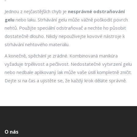
Jednou z nejčastějších chyb je
nesprávné odstraňování
gelu
nebo laku. Strhávání gelu může vážně poškodit povrch
nehtů. Použijte speciální odstraňovač a nechte ho působit
dostatečně dlouho. Nikdy nepoužívejte kovové nástroje k
strhávání nehtového materiálu.
A konečně, spěchání je zrádné. Kombinovaná manikúra
vyžaduje trpělivost a pečlivost. Nedostatečné vytvrzení gelu
nebo nedbale aplikovaný lak může vaše úsilí kompletně zničit.
Dejte si na čas a ujistěte se, že každý krok děláte správně.
O nás