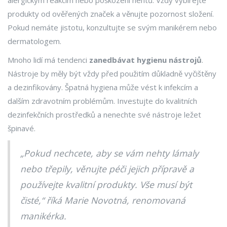
alergickým reakcím nebo poškození nehtů. Vždy vybírejte
produkty od ověřených značek a věnujte pozornost složení.
Pokud nemáte jistotu, konzultujte se svým manikérem nebo
dermatologem.
Mnoho lidí má tendenci
zanedbávat hygienu nástrojů
.
Nástroje by měly být vždy před použitím důkladně vyčištěny
a dezinfikovány. Špatná hygiena může vést k infekcím a
dalším zdravotním problémům. Investujte do kvalitních
dezinfekčních prostředků a nenechte své nástroje ležet
špinavé.
„Pokud nechcete, aby se vám nehty lámaly
nebo třepily, věnujte péči jejich přípravě a
používejte kvalitní produkty. Vše musí být
čisté,“ říká Marie Novotná, renomovaná
manikérka.