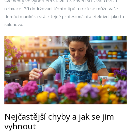
své nehty ve výborném stavu a zároveň si užívat chvilku
relaxace. Při dodržování těchto tipů a triků se může vaše
domácí manikúra stát stejně profesionální a efektivní jako ta
salonová.
Nejčastější chyby a jak se jim
vyhnout