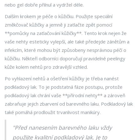
nebo gel dobře přilnul a vydržel déle.
Dalším krokem je péče o kůžičku. Použijte speciální
změkčovač kůžičky a jemně ji zatlačte zpět pomocí
**pomůcky na zatlačování kůžičky**. Tento krok nejen že
vaše nehty esteticky vylepší, ale také předejde zánětům a
infekcím, které mohou být způsobeny nesprávnou péčí o
kůžičku. Někteří odborníci doporučují pravidelné peelingy
kůže kolem nehtů pro zdravější vzhled.
Po vyhlazení nehtů a ošetření kůžičky je třeba nanést
podkladový lak. To je podstatná fáze postupu, protože
podkladový lak chrání vaše **přírodní nehty** a zároveň
zabraňuje jejich zbarvení od barevného laku. Podkladový lak
také pomáhá prodloužit trvanlivost manikúry.
"Před nanesením barevného laku vždy
použijte kvalitní podkladový lak. Je to