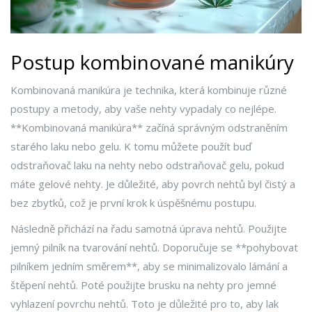
Postup kombinované manikúry
Kombinovaná manikúra je technika, která kombinuje různé
postupy a metody, aby vaše nehty vypadaly co nejlépe.
**Kombinovaná manikúra** začíná správným odstraněním
starého laku nebo gelu. K tomu můžete použít buď
odstraňovač laku na nehty nebo odstraňovač gelu, pokud
máte gelové nehty. Je důležité, aby povrch nehtů byl čistý a
bez zbytků, což je první krok k úspěšnému postupu.
Následně přichází na řadu samotná úprava nehtů. Použijte
jemný pilník na tvarování nehtů. Doporučuje se **pohybovat
pilníkem jedním směrem**, aby se minimalizovalo lámání a
štěpení nehtů. Poté použijte brusku na nehty pro jemné
vyhlazení povrchu nehtů. Toto je důležité pro to, aby lak