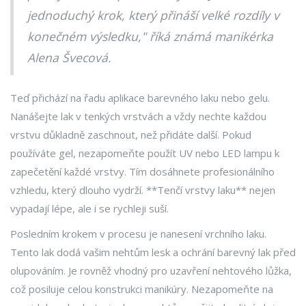
jednoduchý krok, který přináší velké rozdíly v
konečném výsledku," říká známá manikérka
Alena Švecová.
Teď přichází na řadu aplikace barevného laku nebo gelu.
Nanášejte lak v tenkých vrstvách a vždy nechte každou
vrstvu důkladně zaschnout, než přidáte další. Pokud
používáte gel, nezapomeňte použít UV nebo LED lampu k
zapečetění každé vrstvy. Tím dosáhnete profesionálního
vzhledu, který dlouho vydrží. **Tenčí vrstvy laku** nejen
vypadají lépe, ale i se rychleji suší.
Posledním krokem v procesu je nanesení vrchního laku.
Tento lak dodá vašim nehtům lesk a ochrání barevný lak před
olupováním. Je rovněž vhodný pro uzavření nehtového lůžka,
což posiluje celou konstrukci manikúry. Nezapomeňte na