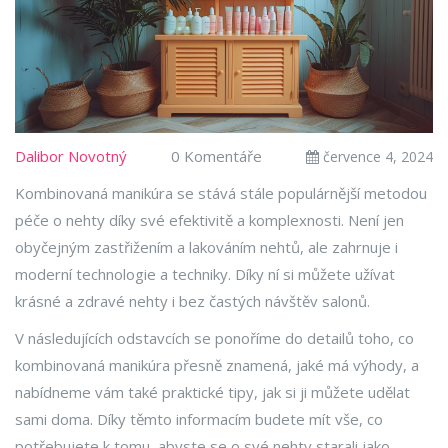
Dalibor Novotný
0 Komentáře
července 4, 2024
Kombinovaná manikúra se stává stále populárnější metodou
péče o nehty díky své efektivitě a komplexnosti. Není jen
obyčejným zastřižením a lakováním nehtů, ale zahrnuje i
moderní technologie a techniky. Díky ní si můžete užívat
krásné a zdravé nehty i bez častých návštěv salonů.
V následujících odstavcích se ponoříme do detailů toho, co
kombinovaná manikúra přesně znamená, jaké má výhody, a
nabídneme vám také praktické tipy, jak si ji můžete udělat
sami doma. Díky těmto informacím budete mít vše, co
potřebujete k tomu, abyste se o své nehty starali jako