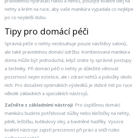
pravidelnou hydrataci rukou a nehtů, použijte kvalitní olej na
nehty a krém na ruce, aby vaše manikúra vypadala co nejlépe
po co nejdelší dobu.
Tipy pro domácí péči
Správná péče o nehty neobsahuje pouze návštěvy salonů,
ale také pravidelnou domácí údržbu. Kombinovaná manikúra
doma může být jednoduchá, když znáte ty správné postupy
a techniky. Při domácí péči o nehty je důležité věnovat
pozornost nejen estetice, ale i zdraví nehtů a pokožky okolo
nich. Pro dosažení optimálních výsledků je dobré mít po ruce
několik základních a speciálních nástrojů.
Začněte s základními nástroji
: Pro úspěšnou domácí
manikúru budete potřebovat nůžky nebo kleštičky na nehty,
pilník, leštičku, kutikulový olej, a bavlněné hadříky. Vysoce
kvalitní nástroje zajistí preciznost při práci a sníží riziko