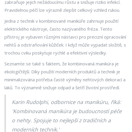
zabraňuje jejich nežádoucímu růstu a snižuje riziko infekcí.
Pravidelnou péčí lze výrazně zlepšit celkový vzhled rukou.
Jedna z technik v kombinované manikúře zahrnuje použití
elektrického nástroje, často nazývaného fréza. Tento
přístroj je vybaven různými nástavci pro precizní opracování
nehtů a odstraňování kůžiček. I když může vypadat složitě, s
trochou cviku poskytuje rychlé a efektivní výsledky.
Seznamte se také s faktem, že kombinovaná manikúra je
ekologičtější. Díky použití moderních produktů a technik je
minimalizována potřeba časté výměny nehtových dekorací a
laků. To významně snižuje odpad a šetří životní prostředí.
Karin Rudolphi, odbornice na manikúru, říká:
'Kombinovaná manikúra je budoucností péče
o nehty. Spojuje to nejlepší z tradičních a
moderních technik.'