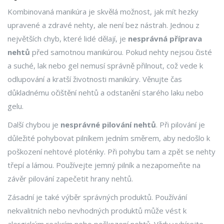
Kombinovaná manikúra je skvělá možnost, jak mít hezky
upravené a zdravé nehty, ale není bez nástrah. Jednou z
největších chyb, které lidé dělají, je
nesprávná příprava
nehtů
před samotnou manikúrou. Pokud nehty nejsou čisté
a suché, lak nebo gel nemusí správně přilnout, což vede k
odlupování a kratší životnosti manikúry. Věnujte čas
důkladnému očištění nehtů a odstanění starého laku nebo
gelu.
Další chybou je
nesprávné pilování nehtů
. Při pilování je
důležité pohybovat pilníkem jedním směrem, aby nedošlo k
poškození nehtové ploténky. Při pohybu tam a zpět se nehty
třepí a lámou. Používejte jemný pilník a nezapomeňte na
závěr pilování zapečetit hrany nehtů.
Zásadní je také výběr správných produktů. Používání
nekvalitních nebo nevhodných produktů může vést k