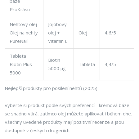
báze
ProKrásu
Nehtový olej
Jojobový
Olej na nehty
olej +
Olej
4,6/5
PureNail
Vitamin E
Tableta
Biotin
Biotin Plus
Tableta
4,4/5
5000 µg
5000
Nejlepší produkty pro posílení nehtů (2025)
Vyberte si produkt podle svých preferencí - krémová báze
se snadno vtírá, zatímco olej můžete aplikovat i během dne.
Všechny uvedené produkty mají pozitivní recenze a jsou
dostupné v českých drogeriích.