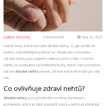
Dalibor Novotný
0 Komentáře
října 22, 2025
Každá žena, která má ráda dlouhé nehty, ví, jak rychle se
mohou stát křehkými a lámat se. Nejde jen o estetiku -
zdravé nehty jsou znakem celkové péče o tělo. V tomto
článku se podíváme na konkrétní kroky, které vám pomohou
udržet
dlouhé nehty
pevné, zdravé a krásně lesklé po celý
rok.
Co ovlivňuje zdraví nehtů?
dlouhé nehty
jsou především tvořeny keratinem,
proteinem, který je také součástí vlasů a nehtové ploténky
.