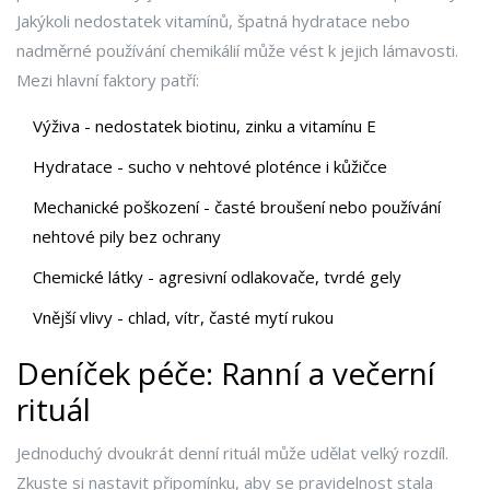
Jakýkoli nedostatek vitamínů, špatná hydratace nebo
nadměrné používání chemikálií může vést k jejich lámavosti.
Mezi hlavní faktory patří:
Výživa - nedostatek biotinu, zinku a vitamínu E
Hydratace - sucho v nehtové ploténce i kůžičce
Mechanické poškození - časté broušení nebo používání
nehtové pily bez ochrany
Chemické látky - agresivní odlakovače, tvrdé gely
Vnější vlivy - chlad, vítr, časté mytí rukou
Deníček péče: Ranní a večerní
rituál
Jednoduchý dvoukrát denní rituál může udělat velký rozdíl.
Zkuste si nastavit připomínku, aby se pravidelnost stala