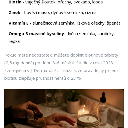
Biotin
- vaječný žloutek, ořechy, avokádo, losos
Zinek
- hovězí maso, dýňová semínka, cizrna
Vitamín E
- slunečnicová semínka, lískové ořechy, špenát
Omega‑3 mastné kyseliny
- lněná semínka, sardinky,
řepka
Pokud máte nedostatek, můžete doplnit biotinové tablety
(2,5 mg denně) po dobu 3-6 měsíců. Studie z roku 2023
zveřejněná v J. Dermatol. Sci. ukázala, že pravidelný příjem
biotinu zlepšuje pružnost nehtů o 23 %.