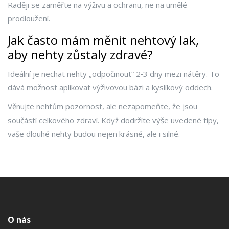
Raději se zaměřte na výživu a ochranu, ne na umělé
prodloužení.
Jak často mám měnit nehtový lak,
aby nehty zůstaly zdravé?
Ideální je nechat nehty „odpočinout“ 2‑3 dny mezi nátěry. To
dává možnost aplikovat výživovou bázi a kyslíkový oddech.
Věnujte nehtům pozornost, ale nezapomeňte, že jsou
součástí celkového zdraví. Když dodržíte výše uvedené tipy,
vaše dlouhé nehty budou nejen krásné, ale i silné.
O nás