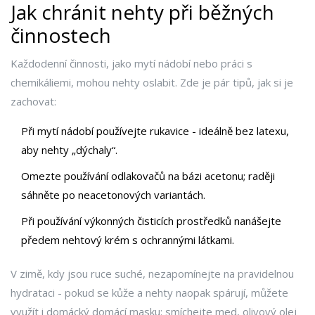
Jak chránit nehty při běžných
činnostech
Každodenní činnosti, jako mytí nádobí nebo práci s
chemikáliemi, mohou nehty oslabit. Zde je pár tipů, jak si je
zachovat:
Při mytí nádobí používejte rukavice - ideálně bez latexu,
aby nehty „dýchaly“.
Omezte používání odlakovačů na bázi acetonu; raději
sáhněte po neacetonových variantách.
Při používání výkonných čisticích prostředků nanášejte
předem
nehtový krém
s ochrannými látkami.
V zimě, kdy jsou ruce suché, nezapomínejte na pravidelnou
hydrataci - pokud se kůže a nehty naopak spárují, můžete
využít i domácký domácí masku: smíchejte med, olivový olej