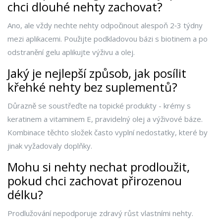
chci dlouhé nehty zachovat?
Ano, ale vždy nechte nehty odpočinout alespoň 2‑3 týdny
mezi aplikacemi. Použijte podkladovou bázi s biotinem a po
odstranění gelu aplikujte výživu a olej.
Jaký je nejlepší způsob, jak posílit
křehké nehty bez suplementů?
Důrazně se soustřeďte na topické produkty - krémy s
keratinem a vitaminem E, pravidelný olej a výživové báze.
Kombinace těchto složek často vyplní nedostatky, které by
jinak vyžadovaly doplňky.
Mohu si nehty nechat prodloužit,
pokud chci zachovat přirozenou
délku?
Prodlužování nepodporuje zdravý růst vlastními nehty.