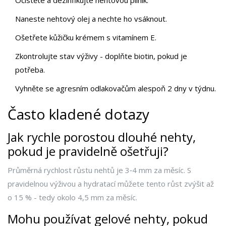
Očistěte a dezinfikujte nehtovou pilník.
Naneste nehtový olej a nechte ho vsáknout.
Ošetřete kůžičku krémem s vitamínem E.
Zkontrolujte stav výživy - doplňte biotin, pokud je
potřeba.
Vyhněte se agresním odlakovačům alespoň 2 dny v týdnu.
Často kladené dotazy
Jak rychle porostou dlouhé nehty,
pokud je pravidelně ošetřuji?
Průměrná rychlost růstu nehtů je 3‑4 mm za měsíc. S
pravidelnou výživou a hydratací můžete tento růst zvýšit až
o 15 % - tedy okolo 4,5 mm za měsíc.
Mohu používat gelové nehty, pokud