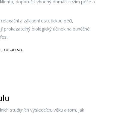
lienta, doporučit vhodný domácí režim péče a
relaxační a základní estetickou péči,
jí prokazatelný biologický účinek na buněčné
fesi.
e, rosacea).
ulu
ních studijních výsledcích, věku a tom, jak