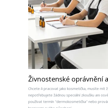
Živnostenské oprávnění a 
Chcete-li pracovat jako kosmetička, musíte mít 
nepotřebujete žádnou speciální zkoušku ani osv
používat termín "dermokosmetička" nebo provádět