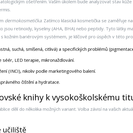
atologickým ošetřením. Vaším úkolem bude analyzovat stav kůže k
ermis.
nem
dermokosmetička
. Zatímco klasická kosmetička se zaměřuje na 
o jsou retinoidy, kyseliny (AHA, BHA) nebo peptidy. Tyto látky ma
jí s kožním bariérovým systémem, je klíčové pro úspěch v této pro
astná, suchá, smíšená, citlivá) a specifických problémů (pigmentac
ce séér, LED terapie, mikronaždlování.
ní (INCI), nikoliv podle marketingového balení.
správného čištění a hydratace.
ovské knihy k vysokoškolskému tit
lice dělí do několika možných variant. Volba závisí na vašich aktuál
 učiliště