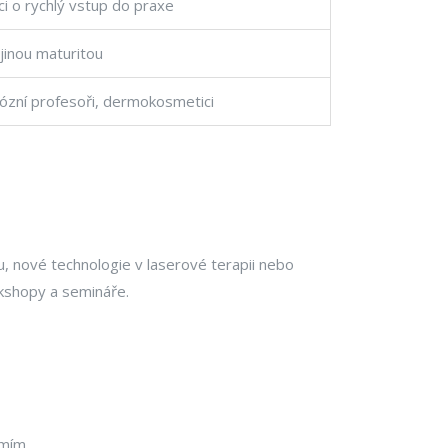
i o rychlý vstup do praxe
 jinou maturitou
ózní profesoři, dermokosmetici
u, nové technologie v laserové terapii nebo
rkshopy a semináře.
omím.