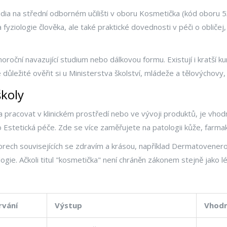
dia na střední odborném učilišti v oboru
Kosmetička
(kód oboru 5
fyziologie člověka, ale také praktické dovednosti v péči o obličej,
oroční navazující studium nebo dálkovou formu. Existují i kratší k
 důležité ověřit si u Ministerstva školství, mládeže a tělovýchovy,
školy
 pracovat v klinickém prostředí nebo ve vývoji produktů, je vhodn
o
Estetická péče
. Zde se více zaměřujete na patologii kůže, farmak
rech souvisejících se zdravím a krásou, například
Dermatovenero
logie
. Ačkoli titul "kosmetička" není chráněn zákonem stejně jako 
.
rvání
Výstup
Vhodn