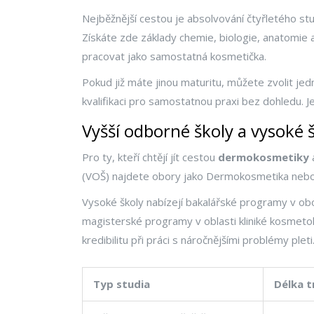
Nejběžnější cestou je absolvování čtyřletého stu
Získáte zde základy chemie, biologie, anatomie a 
pracovat jako samostatná kosmetička.
Pokud již máte jinou maturitu, můžete zvolit jedn
kvalifikaci pro samostatnou praxi bez dohledu. Je
Vyšší odborné školy a vysoké 
Pro ty, kteří chtějí jít cestou
dermokosmetiky
a
(VOŠ) najdete obory jako
Dermokosmetika
neb
Vysoké školy nabízejí bakalářské programy v obo
magisterské programy v oblasti
kliniké kosmeto
kredibilitu při práci s náročnějšími problémy pleti
Typ studia
Délka t