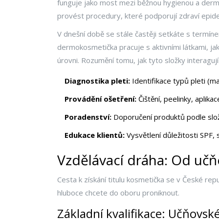
funguje jako most mezi běžnou hygienou a derm
provést procedury, které podporují zdraví epid
V dnešní době se stále častěji setkáte s termí
dermokosmetička pracuje s aktivními látkami, jak
úrovni. Rozumění tomu, jak tyto složky interagu
Diagnostika pleti:
Identifikace typů pleti (m
Provádění ošetření:
Čištění, peelinky, aplika
Poradenství:
Doporučení produktů podle slože
Edukace klientů:
Vysvětlení důležitosti SPF, 
Vzdělávací dráha: Od učň
Cesta k získání titulu kosmetička se v České repub
hluboce chcete do oboru proniknout.
Základní kvalifikace: Učňovské