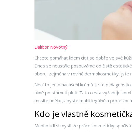
Dalibor Novotný
Chcete pomáhat lidem cítit se dobře ve své kůž
Dnes se neustále posouváme od čistě estetické p
oboru, zejména v rovině
dermokosmetiky
, jste
Není to jen o nanášení krémů. Je to o diagnostic
akné po stárnutí pleti. Tato cesta vyžaduje komb
musíte udělat, abyste mohli legálně a profesion
Kdo je vlastně kosmetička
Mnoho lidí si myslí, že práce kosmetičky spočívá