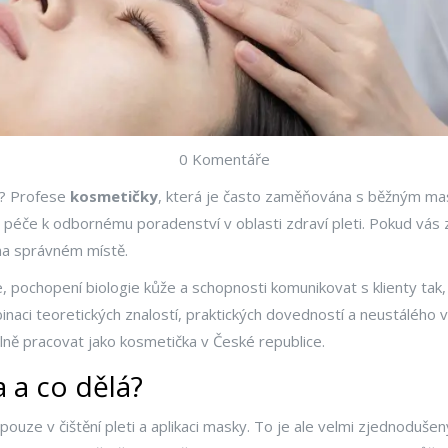
0 Komentáře
i? Profese
kosmetičky
, která je často zaměňována s běžným mas
éče k odbornému poradenství v oblasti zdraví pleti. Pokud vás z
 na správném místě.
e, pochopení biologie kůže a schopnosti komunikovat s klienty tak, 
inaci teoretických znalostí, praktických dovedností a neustálého 
álně pracovat jako kosmetička v České republice.
 a co dělá?
 pouze v čištění pleti a aplikaci masky. To je ale velmi zjednoduš