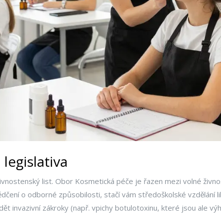
legislativa
živnostenský list. Obor
Kosmetická péče
je řazen mezi volné živno
ědčení o odborné způsobilosti, stačí vám středoškolské vzdělání 
 invazivní zákroky (např. vpichy botulotoxinu, které jsou ale výh