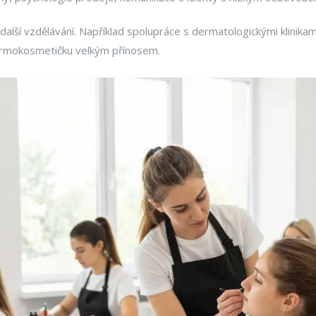
o další vzdělávání. Například spolupráce s dermatologickými klinik
ermokosmetičku velkým přínosem.