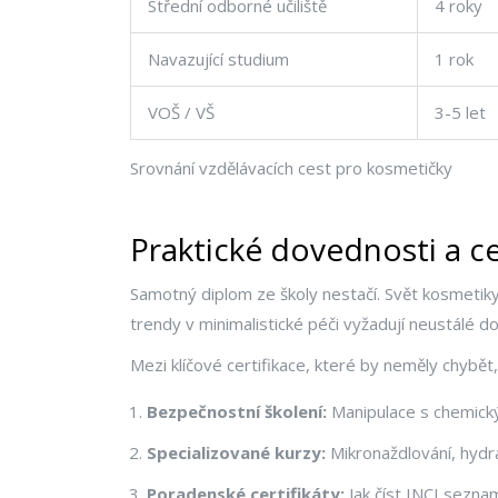
Střední odborné učiliště
4 roky
Navazující studium
1 rok
VOŠ / VŠ
3-5 let
Srovnání vzdělávacích cest pro kosmetičky
Praktické dovednosti a ce
Samotný diplom ze školy nestačí. Svět kosmetiky
trendy v minimalistické péči vyžadují neustálé d
Mezi klíčové certifikace, které by neměly chybět, 
Bezpečnostní školení:
Manipulace s chemický
Specializované kurzy:
Mikronaždlování, hydra
Poradenské certifikáty:
Jak číst INCI sezna