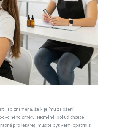
sti. To znamená, že k jejímu založení
libovolného směru. Nicméně, pokud chcete
radně pro lékaře), musíte být velmi opatrní s