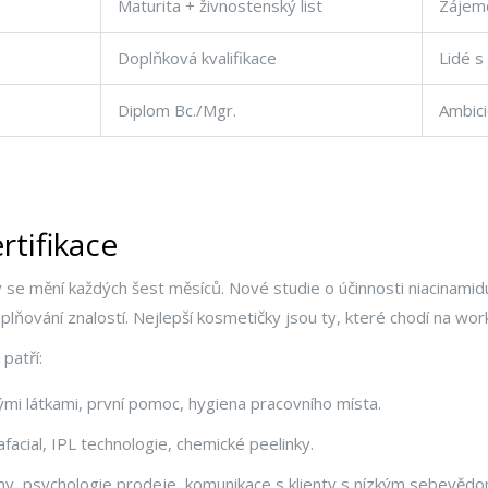
Maturita + živnostenský list
Zájemc
Doplňková kvalifikace
Lidé s
Diplom Bc./Mgr.
Ambici
rtifikace
 se mění každých šest měsíců. Nové studie o účinnosti niacinamid
oplňování znalostí. Nejlepší kosmetičky jsou ty, které chodí na wo
patří:
mi látkami, první pomoc, hygiena pracovního místa.
facial, IPL technologie, chemické peelinky.
my, psychologie prodeje, komunikace s klienty s nízkým sebevěd