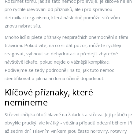
Rozumět tomu, jak se tato nemoc projevuje, je klíčové nejen
pro rychlé ulevování od příznaků, ale i pro správnou
detoxikaci organismu
, která následně pomůže střevům
znovu nabrat sílu.
Mnoho lidí si plete příznaky respiračních onemocnění s těmi
trávicími. Pokud víte, na co si dát pozor, můžete rychleji
reagovat, vyhnout se dehydrataci a předejít zbytečné
návštěvě lékaře, pokud nejde o vážnější komplikaci.
Podívejme se tedy podrobněji na to, jak tuto nemoc
identifikovat a jak na ni doma účinně dopadnout.
Klíčové příznaky, které
nemineme
Střevní chřipka útočí hlavně na žaludek a střeva. Její průběh je
obvykle prudký, ale krátký - většina případů odezní během tří
až sedmi dní. Hlavním viníkem jsou často noroviry, rotaviry