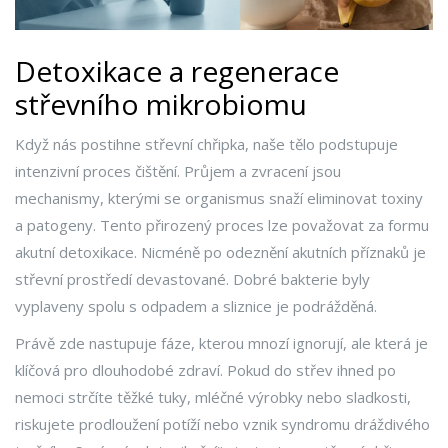
Detoxikace a regenerace
střevního mikrobiomu
Když nás postihne střevní chřipka, naše tělo podstupuje
intenzivní proces čištění. Průjem a zvracení jsou
mechanismy, kterými se organismus snaží eliminovat toxiny
a patogeny. Tento přirozený proces lze považovat za formu
akutní
detoxikace
. Nicméně po odeznění akutních příznaků je
střevní prostředí devastované. Dobré bakterie byly
vyplaveny spolu s odpadem a sliznice je podrážděná.
Právě zde nastupuje fáze, kterou mnozí ignorují, ale která je
klíčová pro dlouhodobé zdraví. Pokud do střev ihned po
nemoci strčíte těžké tuky, mléčné výrobky nebo sladkosti,
riskujete prodloužení potíží nebo vznik syndromu dráždivého