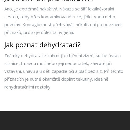
Ano, je extrémně nakažlivá. Nákaza se šíří fekálně-orální
cestou, tedy přes kontaminované ruce, jídlo, vodu nebo
povrchy. Kontagióznost přetrvává i několik dní po odeznění
příznaků, proto je důležitá hygiena.
Jak poznat dehydrataci?
Známky dehydratace zahrnují extrémní žízeň, suché ústa a
sliznice, tmavou moč nebo její nedostatek, závratě při
vstávání, únavu a u dětí zapadlé oči a pláč bez slz. Při těchto
příznacích je nutné okamžitě doplnit tekutiny, ideálně
rehydratačními roztoky.