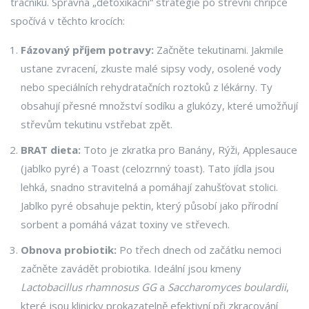
tračníku. Správná „detoxikační“ strategie po střevní chřipce
spočívá v těchto krocích:
Fázovaný příjem potravy:
Začněte tekutinami. Jakmile
ustane zvracení, zkuste malé sipsy vody, osolené vody
nebo speciálních rehydratačních roztoků z lékárny. Ty
obsahují přesné množství sodíku a glukózy, které umožňují
střevům tekutinu vstřebat zpět.
BRAT dieta:
Toto je zkratka pro Banány, Rýži, Applesauce
(jablko pyré) a Toast (celozrnný toast). Tato jídla jsou
lehká, snadno stravitelná a pomáhají zahušťovat stolici.
Jablko pyré obsahuje pektin, který působí jako přírodní
sorbent a pomáhá vázat toxiny ve střevech.
Obnova probiotik:
Po třech dnech od začátku nemoci
začněte zavádět probiotika. Ideální jsou kmeny
Lactobacillus rhamnosus GG
a
Saccharomyces boulardii
,
které jsou klinicky prokazatelně efektivní při zkracování