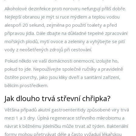
Alkoholové dezinfekce proti noroviru nefungují příliš dobře.
Nejlepší obranou je mýt si ruce mýdlem a teplou vodou
alespoň 20 sekund, zejména po použití toalety a před
přípravou jídla. Dále dbajte na důkladné tepelné zpracování
mořských plodů, mytí ovoce a zeleniny a vyhýbejte se pití
vody z neošetřených zdrojů při cestování.
Pokud někdo ve vaší domácnosti onemocní, izolujte ho,
pokud to jde. Nepoužívejte společné ručníky a pravidelně
čistěte povrchy, jako jsou kliky dveří a sanitární zařízení,
bělicím prostředkem.
Jak dlouho trvá střevní chřipka?
Většina případů akutní gastroenteritidy způsobené viry trvá
mezi 1 a 3 dny. Úplná regenerace střevního mikrobiomu a
návrat k běžnému jídelníčku může trvat až týden. Bakteriální
formy mohou přetrvávat déle a často vyžadují lékařskou