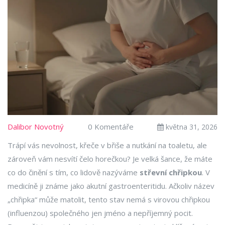
Dalibor Novotný
0 Komentáře
května 31, 2026
Trápí vás nevolnost, křeče v břiše a nutkání na toaletu, ale
zároveň vám nesvítí čelo horečkou? Je velká šance, že máte
co do činění s tím, co lidově nazýváme
střevní chřipkou
. V
medicíně ji známe jako akutní gastroenteritidu. Ačkoliv název
„chřipka“ může matolit, tento stav nemá s virovou chřipkou
(influenzou) společného jen jméno a nepříjemný pocit.