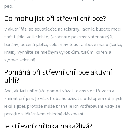
péči.
Co mohu jíst při střevní chřipce?
V akutní fázi se soustřeďte na tekutiny. Jakmile budete moci
snést jídlo, volte lehké, škrobnaté pokrmy: vařenou rýži,
banány, pečená jablka, celozrnný toast a libové maso (kurka,
králík). Vyhněte se mléčným výrobkům, tukům, koření a
syrové zelenině.
Pomáhá při střevní chřipce aktivní
uhlí?
Ano, aktivní uhlí může pomoci vázat toxiny ve střevech a
zmírnit průjem. Je však třeba ho užívat s odstupem od jiných
léků a jídel, protože může bránit jejich vstřebávání. Vždy se
poraďte s lékárníkem ohledně dávkování.
Je střevní chřipka nakažlivá?