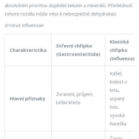
absolutním prioritou doplnění tekutin a minerálů. Přehlédnutí
tohoto rozdílu může vést k nebezpečné dehydrataci.
d>Virus influenzae
Klasická
Střevní chřipka
Charakteristika
chřipka
(Gastroenteritida)
(Influenza)
Kašel,
bolest v
krku,
Zvracení, průjem,
Hlavní příznaky
ucpaný
břišní křeče
nos,
vysoká
horečka
Často