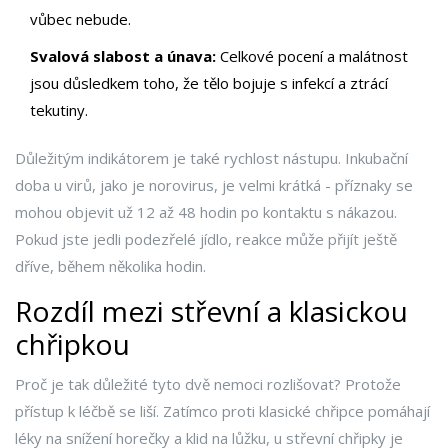
vůbec nebude.
Svalová slabost a únava:
Celkové pocení a malátnost
jsou důsledkem toho, že tělo bojuje s infekcí a ztrácí
tekutiny.
Důležitým indikátorem je také rychlost nástupu. Inkubační
doba u virů, jako je norovirus, je velmi krátká - příznaky se
mohou objevit už 12 až 48 hodin po kontaktu s nákazou.
Pokud jste jedli podezřelé jídlo, reakce může přijít ještě
dříve, během několika hodin.
Rozdíl mezi střevní a klasickou
chřipkou
Proč je tak důležité tyto dvě nemoci rozlišovat? Protože
přístup k léčbě se liší. Zatímco proti klasické chřipce pomáhají
léky na snížení horečky a klid na lůžku, u střevní chřipky je