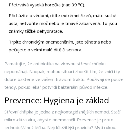
Přetrvává vysoká horečka (nad 39 °C).
Přicházíte o vědomí, cítíte extrémní žízeň, máte suché
ústa, netvoříte moč nebo je tmavě zabarvená. To jsou
známky těžké dehydratace.
Trpíte chronickým onemocněním, jste těhotná nebo
pečujete o velmi malé dítě či seniora.
Pamatujte, že antibiotika na virovou střevní chřipku
nepomáhají. Naopak, mohou situaci zhoršit tím, že zničí i ty
dobré bakterie ve vašem trávicím traktu. Používají se pouze
tehdy, pokud lékař potvrdí bakteriální původ infekce.
Prevence: Hygiena je základ
Střevní chřipka je jedna z nejkontagióznějších nemocí. Stačí
mikro-dáza viru, abyste onemocněli. Prevence je proto
jednodušší než léčba. Nejdůležitější pravidlo? Mytí rukou.