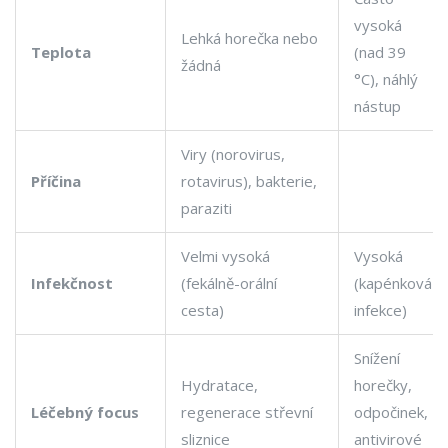
vysoká
Lehká horečka nebo
Teplota
(nad 39
žádná
°C), náhlý
nástup
Viry (norovirus,
Příčina
rotavirus), bakterie,
paraziti
Velmi vysoká
Vysoká
Infekčnost
(fekálně-orální
(kapénková
cesta)
infekce)
Snížení
Hydratace,
horečky,
Léčebný focus
regenerace střevní
odpočinek,
sliznice
antivirové