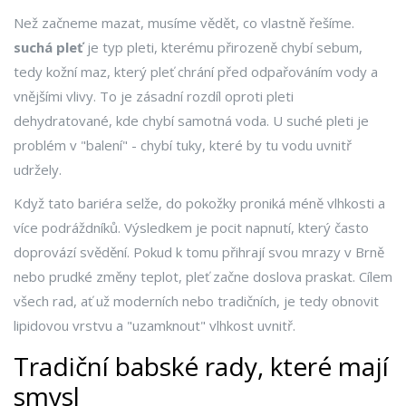
Než začneme mazat, musíme vědět, co vlastně řešíme.
suchá pleť
je
typ pleti, kterému přirozeně chybí sebum,
tedy kožní maz, který pleť chrání před odpařováním vody a
vnějšími vlivy
. To je zásadní rozdíl oproti pleti
dehydratované, kde chybí samotná voda. U suché pleti je
problém v "balení" - chybí tuky, které by tu vodu uvnitř
udržely.
Když tato bariéra selže, do pokožky proniká méně vlhkosti a
více podráždníků. Výsledkem je pocit napnutí, který často
doprovází svědění. Pokud k tomu přihrají svou mrazy v Brně
nebo prudké změny teplot, pleť začne doslova praskat. Cílem
všech rad, ať už moderních nebo tradičních, je tedy obnovit
lipidovou vrstvu a "uzamknout" vlhkost uvnitř.
Tradiční babské rady, které mají
smysl