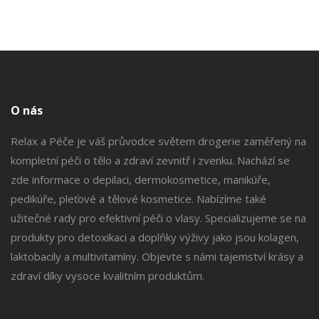
O nás
Relax a Péče je váš průvodce světem drogerie zaměřený na
kompletní péči o tělo a zdraví zevnitř i zvenku. Nachází se
zde informace o depilaci, dermokosmetice, manikúře,
pedikúře, pleťové a tělové kosmetice. Nabízíme také
užitečné rady pro efektivní péči o vlasy. Specializujeme se na
produkty pro detoxikaci a doplňky výživy jako jsou kolagen,
laktobacily a multivitamíny. Objevte s námi tajemství krásy a
zdraví díky vysoce kvalitním produktům.