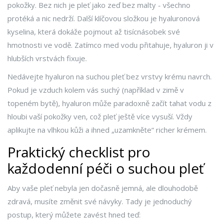
pokožky. Bez nich je pleť jako zeď bez malty - všechno
protéká a nic nedrží. Další klíčovou složkou je
hyaluronová
kyselina
, která dokáže pojmout až tisícnásobek své
hmotnosti ve vodě. Zatímco med vodu přitahuje, hyaluron ji v
hlubších vrstvách fixuje.
Nedávejte hyaluron na suchou pleť bez vrstvy krému navrch.
Pokud je vzduch kolem vás suchý (například v zimě v
topeném bytě), hyaluron může paradoxně začít tahat vodu z
hloubi vaší pokožky ven, což pleť ještě více vysuší. Vždy
aplikujte na vlhkou kůži a ihned „uzamkněte“ richer krémem.
Praktický checklist pro
každodenní péči o suchou pleť
Aby vaše pleť nebyla jen dočasně jemná, ale dlouhodobě
zdravá, musíte změnit své návyky. Tady je jednoduchý
postup, který můžete zavést hned teď: