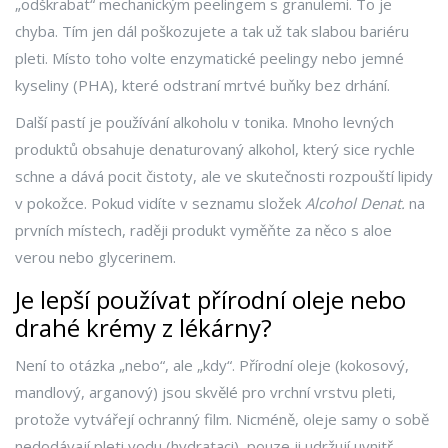
„odškrabat“ mechanickým peelingem s granulemi. To je
chyba. Tím jen dál poškozujete a tak už tak slabou bariéru
pleti. Místo toho volte enzymatické peelingy nebo jemné
kyseliny (PHA), které odstraní mrtvé buňky bez drhání.
Další pastí je používání alkoholu v tonika. Mnoho levných
produktů obsahuje denaturovaný alkohol, který sice rychle
schne a dává pocit čistoty, ale ve skutečnosti rozpouští lipidy
v pokožce. Pokud vidíte v seznamu složek
Alcohol Denat.
na
prvních místech, raději produkt vyměňte za něco s aloe
verou nebo glycerinem.
Je lepší používat přírodní oleje nebo
drahé krémy z lékárny?
Není to otázka „nebo“, ale „kdy“. Přírodní oleje (kokosový,
mandlový, arganový) jsou skvělé pro vrchní vrstvu pleti,
protože vytvářejí ochranný film. Nicméně, oleje samy o sobě
nedodávají pleti vodu (hydrataci), pouze ji udržují uvnitř.