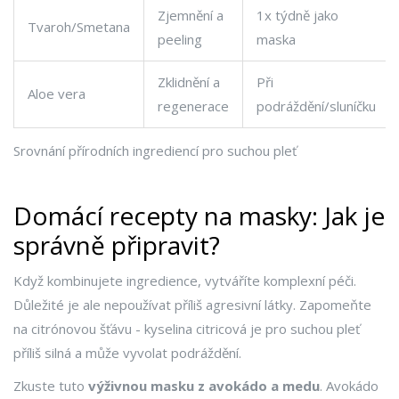
Zjemnění a
1x týdně jako
Tvaroh/Smetana
peeling
maska
Zklidnění a
Při
Aloe vera
regenerace
podráždění/sluníčku
Srovnání přírodních ingrediencí pro suchou pleť
Domácí recepty na masky: Jak je
správně připravit?
Když kombinujete ingredience, vytváříte komplexní péči.
Důležité je ale nepoužívat příliš agresivní látky. Zapomeňte
na citrónovou šťávu - kyselina citricová je pro suchou pleť
příliš silná a může vyvolat podráždění.
Zkuste tuto
výživnou masku z avokádo a medu
. Avokádo