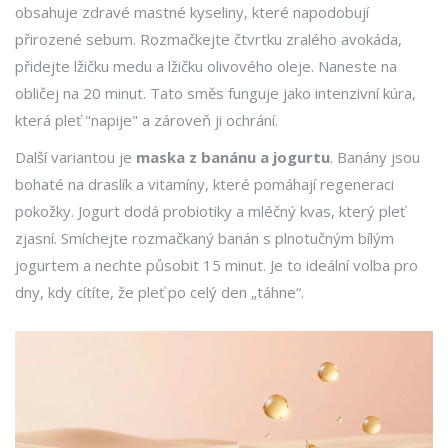
obsahuje zdravé mastné kyseliny, které napodobují
přirozené sebum. Rozmačkejte čtvrtku zralého avokáda,
přidejte lžičku medu a lžičku olivového oleje. Naneste na
obličej na 20 minut. Tato směs funguje jako intenzivní kúra,
která pleť "napije" a zároveň ji ochrání.
Další variantou je
maska z banánu a jogurtu
. Banány jsou
bohaté na draslík a vitamíny, které pomáhají regeneraci
pokožky. Jogurt dodá probiotiky a mléčný kvas, který pleť
zjasní. Smíchejte rozmačkaný banán s plnotučným bílým
jogurtem a nechte působit 15 minut. Je to ideální volba pro
dny, kdy cítíte, že pleť po celý den „táhne“.