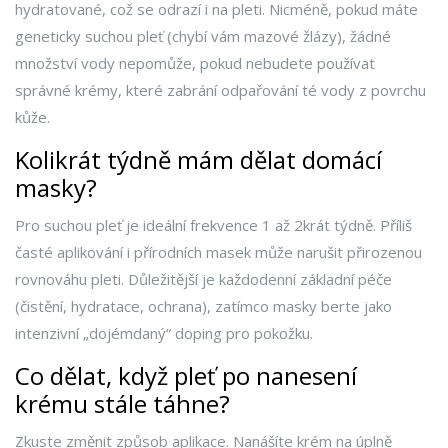
hydratované, což se odrazí i na pleti. Nicméně, pokud máte
geneticky suchou pleť (chybí vám mazové žlázy), žádné
množství vody nepomůže, pokud nebudete používat
správné krémy, které zabrání odpařování té vody z povrchu
kůže.
Kolikrát týdně mám dělat domácí
masky?
Pro suchou pleť je ideální frekvence 1 až 2krát týdně. Příliš
časté aplikování i přírodních masek může narušit přirozenou
rovnováhu pleti. Důležitější je každodenní základní péče
(čistění, hydratace, ochrana), zatímco masky berte jako
intenzivní „dojémdaný“ doping pro pokožku.
Co dělat, když pleť po nanesení
krému stále táhne?
Zkuste změnit způsob aplikace. Nanášíte krém na úplně