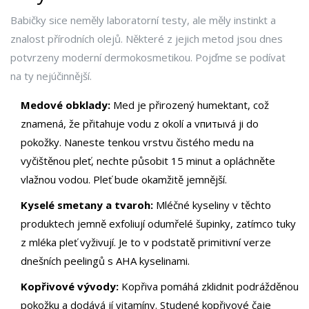
Babičky sice neměly laboratorní testy, ale měly instinkt a
znalost přírodních olejů. Některé z jejich metod jsou dnes
potvrzeny moderní dermokosmetikou. Pojďme se podívat
na ty nejúčinnější.
Medové obklady:
Med
je přirozený humektant, což
znamená, že přitahuje vodu z okolí a vпитыvá ji do
pokožky. Naneste tenkou vrstvu čistého medu na
vyčištěnou pleť, nechte působit 15 minut a opláchněte
vlažnou vodou. Pleť bude okamžitě jemnější.
Kyselé smetany a tvaroh:
Mléčné kyseliny v těchto
produktech jemně exfoliují odumřelé šupinky, zatímco tuky
z mléka pleť vyživují. Je to v podstatě primitivní verze
dnešních peelingů s AHA kyselinami.
Kopřivové vývody:
Kopřiva pomáhá zklidnit podrážděnou
pokožku a dodává jí vitamíny. Studené kopřivové čaje