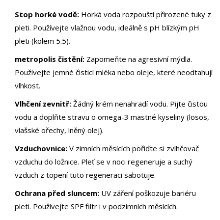
Stop horké vodě:
Horká voda rozpouští přirozené tuky z
pleti. Používejte vlažnou vodu, ideálně s pH blízkým pH
pleti (kolem 5.5).
metropolis čistění:
Zapomeňte na agresivní mýdla.
Používejte jemné čisticí mléka nebo oleje, které neodtahují
vlhkost.
Vlhčení zevnitř:
Žádný krém nenahradí vodu. Pijte čistou
vodu a doplňte stravu o omega-3 mastné kyseliny (losos,
vlašské ořechy, lněný olej).
Vzduchovnice:
V zimních měsících pořiďte si zvlhčovač
vzduchu do ložnice. Pleť se v noci regeneruje a suchý
vzduch z topení tuto regeneraci sabotuje.
Ochrana před sluncem:
UV záření poškozuje bariéru
pleti. Používejte SPF filtr i v podzimních měsících.