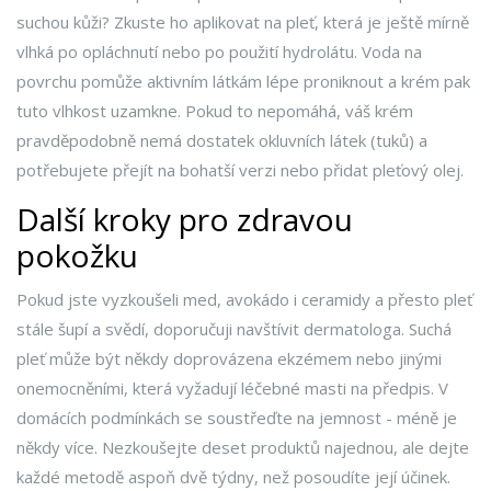
suchou kůži? Zkuste ho aplikovat na pleť, která je ještě mírně
vlhká po opláchnutí nebo po použití hydrolátu. Voda na
povrchu pomůže aktivním látkám lépe proniknout a krém pak
tuto vlhkost uzamkne. Pokud to nepomáhá, váš krém
pravděpodobně nemá dostatek okluvních látek (tuků) a
potřebujete přejít na bohatší verzi nebo přidat pleťový olej.
Další kroky pro zdravou
pokožku
Pokud jste vyzkoušeli med, avokádo i ceramidy a přesto pleť
stále šupí a svědí, doporučuji navštívit dermatologa. Suchá
pleť může být někdy doprovázena ekzémem nebo jinými
onemocněními, která vyžadují léčebné masti na předpis. V
domácích podmínkách se soustřeďte na jemnost - méně je
někdy více. Nezkoušejte deset produktů najednou, ale dejte
každé metodě aspoň dvě týdny, než posoudíte její účinek.