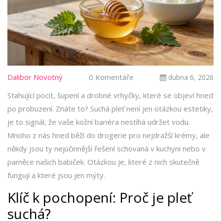
Dalibor Novotný
0 Komentáře
dubna 6, 2026
Stahující pocit, šupení a drobné vrhyčky, které se objeví hned
po probuzení. Znáte to? Suchá pleť není jen otázkou estetiky,
je to signál, že vaše kožní bariéra nestíhá udržet vodu.
Mnoho z nás hned běží do drogerie pro nejdražší krémy, ale
někdy jsou ty nejúčinnější řešení schovaná v kuchyni nebo v
paměce našich babiček. Otázkou je, které z nich skutečně
fungují a které jsou jen mýty.
Klíč k pochopení: Proč je pleť
suchá?