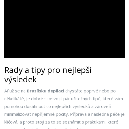
Rady a tipy pro nejlepší
výsledek
Ať už se na
Brazílsku depilaci
chystáte poprvé nebo po
několikáté, je dobré si osvojit pár užitečných tipů, které vám
pomohou dosáhnout co nejlepších výsledků a zároveň
minimalizovat nepříjemné pocity. Příprava a následná péče je
klíčová, a proto stojí za to se seznámit s praktikami, které