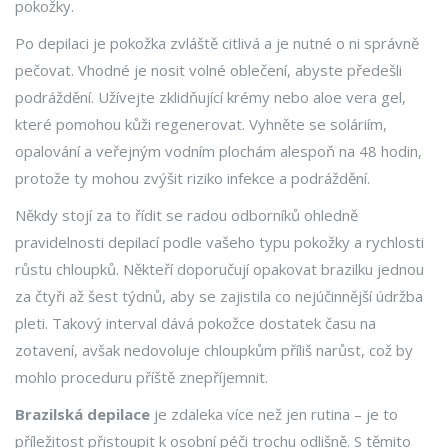
pokožky.
Po depilaci je pokožka zvláště citlivá a je nutné o ni správně
pečovat. Vhodné je nosit volné oblečení, abyste předešli
podráždění. Užívejte zklidňující krémy nebo aloe vera gel,
které pomohou kůži regenerovat. Vyhněte se soláriím,
opalování a veřejným vodním plochám alespoň na 48 hodin,
protože ty mohou zvýšit riziko infekce a podráždění.
Někdy stojí za to řídit se radou odborníků ohledně
pravidelnosti depilací podle vašeho typu pokožky a rychlosti
růstu chloupků. Někteří doporučují opakovat brazilku jednou
za čtyři až šest týdnů, aby se zajistila co nejúčinnější údržba
pleti. Takový interval dává pokožce dostatek času na
zotavení, avšak nedovoluje chloupkům příliš narůst, což by
mohlo proceduru příště znepříjemnit.
Brazilská depilace
je zdaleka více než jen rutina – je to
příležitost přistoupit k osobní péči trochu odlišně. S těmito