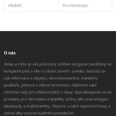
Období
Po menstruaci
O nás
Relax a Péče je váš průvodce světem drogerie zaměřený na
kompletní péči o tělo a zdraví zevnitř i zvenku. Nachází se
zde informace o depilaci, dermokosmetice, manikúře,
pedikúře, pleťové a tělové kosmetice. Nabízíme také
užitečné rady pro efektivní péči o vlasy. Specializujeme se na
produkty pro detoxikaci a doplňky výživy jako jsou kolagen,
laktobacily a multivitamíny. Objevte s námi tajemství krásy a
zdraví díky vysoce kvalitním produktům.