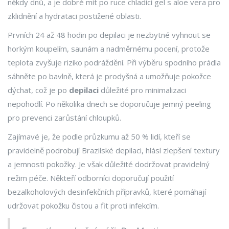
někdy dnů, a je dobré mít po ruce chladicí gel s aloe vera pro
zklidnění a hydrataci postižené oblasti.
Prvních 24 až 48 hodin po depilaci je nezbytné vyhnout se
horkým koupelím, saunám a nadměrnému pocení, protože
teplota zvyšuje riziko podráždění. Při výběru spodního prádla
sáhněte po bavlně, která je prodyšná a umožňuje pokožce
dýchat, což je po
depilaci
důležité pro minimalizaci
nepohodlí. Po několika dnech se doporučuje jemný peeling
pro prevenci zarůstání chloupků.
Zajímavé je, že podle průzkumu až 50 % lidí, kteří se
pravidelně podrobují Brazilské depilaci, hlásí zlepšení textury
a jemnosti pokožky. Je však důležité dodržovat pravidelný
režim péče. Někteří odborníci doporučují použití
bezalkoholových desinfekčních přípravků, které pomáhají
udržovat pokožku čistou a fit proti infekcím.