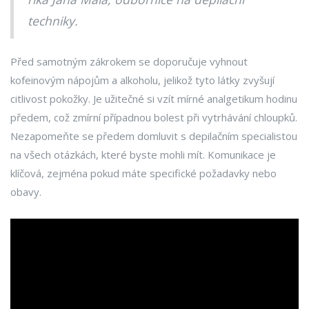
techniky.
Před samotným zákrokem se doporučuje vyhnout
kofeinovým nápojům a alkoholu, jelikož tyto látky zvyšují
citlivost pokožky. Je užitečné si vzít mírné analgetikum hodinu
předem, což zmírní případnou bolest při vytrhávání chloupků.
Nezapomeňte se předem domluvit s depilačním specialistou
na všech otázkách, které byste mohli mít. Komunikace je
klíčová, zejména pokud máte specifické požadavky nebo
obavy.