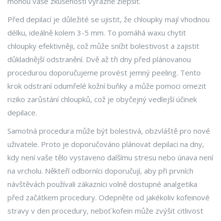
mohou vaše zkušenosti výrazně zlepšit.
Před depilací je důležité se ujistit, že chloupky mají vhodnou
délku, ideálně kolem 3-5 mm. To pomáhá waxu chytit
chloupky efektivněji, což může snížit bolestivost a zajistit
důkladnější odstranění. Dvě až tři dny před plánovanou
procedurou doporučujeme provést jemný peeling. Tento
krok odstraní odumřelé kožní buňky a může pomoci omezit
riziko zarůstání chloupků, což je obyčejný vedlejší účinek
depilace.
Samotná procedura může být bolestivá, obzvláště pro nové
uživatele. Proto je doporučováno plánovat depilaci na dny,
kdy není vaše tělo vystaveno dalšímu stresu nebo únava není
na vrcholu. Někteří odborníci doporučují, aby při prvních
návštěvách používali zákazníci volně dostupné analgetika
před začátkem procedury. Odepněte od jakékoliv kofeinové
stravy v den procedury, neboť kofein může zvýšit citlivost