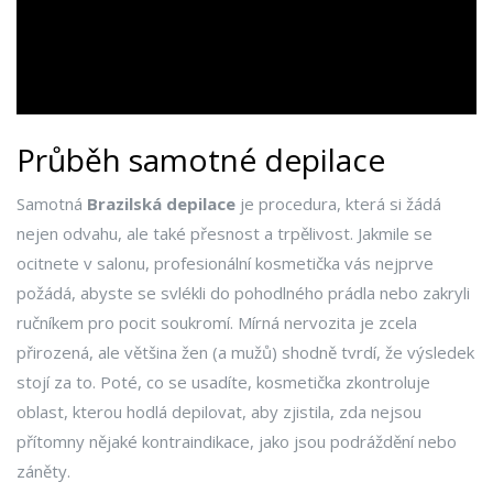
Průběh samotné depilace
Samotná
Brazilská depilace
je procedura, která si žádá
nejen odvahu, ale také přesnost a trpělivost. Jakmile se
ocitnete v salonu, profesionální kosmetička vás nejprve
požádá, abyste se svlékli do pohodlného prádla nebo zakryli
ručníkem pro pocit soukromí. Mírná nervozita je zcela
přirozená, ale většina žen (a mužů) shodně tvrdí, že výsledek
stojí za to. Poté, co se usadíte, kosmetička zkontroluje
oblast, kterou hodlá depilovat, aby zjistila, zda nejsou
přítomny nějaké kontraindikace, jako jsou podráždění nebo
záněty.