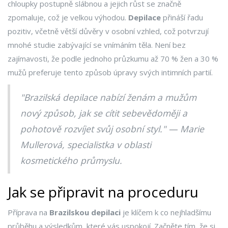
chloupky postupně slábnou a jejich růst se značně
zpomaluje, což je velkou výhodou.
Depilace
přináší řadu
pozitiv, včetně větší důvěry v osobní vzhled, což potvrzují
mnohé studie zabývající se vnímáním těla. Není bez
zajímavosti, že podle jednoho průzkumu až 70 % žen a 30 %
mužů preferuje tento způsob úpravy svých intimních partií.
"Brazilská depilace nabízí ženám a mužům
nový způsob, jak se cítit sebevědoměji a
pohotově rozvíjet svůj osobní styl." — Marie
Mullerová, specialistka v oblasti
kosmetického průmyslu.
Jak se připravit na proceduru
Příprava na
Brazilskou depilaci
je klíčem k co nejhladšímu
průběhu a výsledkům, které vás uspokojí. Začněte tím, že si