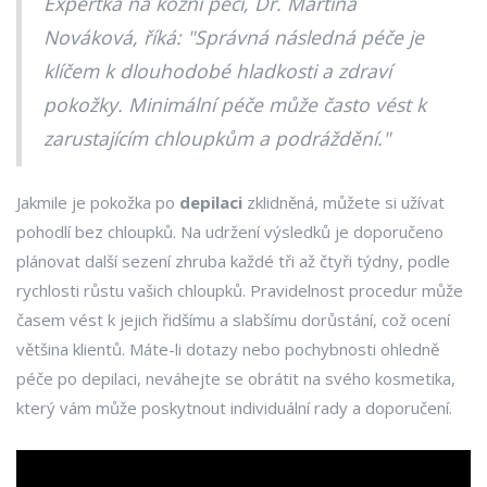
Expertka na kožní péči, Dr. Martina
Nováková, říká: "Správná následná péče je
klíčem k dlouhodobé hladkosti a zdraví
pokožky. Minimální péče může často vést k
zarustajícím chloupkům a podráždění."
Jakmile je pokožka po
depilaci
zklidněná, můžete si užívat
pohodlí bez chloupků. Na udržení výsledků je doporučeno
plánovat další sezení zhruba každé tři až čtyři týdny, podle
rychlosti růstu vašich chloupků. Pravidelnost procedur může
časem vést k jejich řidšímu a slabšímu dorůstání, což ocení
většina klientů. Máte-li dotazy nebo pochybnosti ohledně
péče po depilaci, neváhejte se obrátit na svého kosmetika,
který vám může poskytnout individuální rady a doporučení.