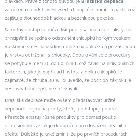
plavkách. Právě z tohoto důvodu je
Brazilská depilace
zaměřena na odstranění všech chloupků z intimních partií, což
zajišťuje dlouhodobě hladkou a bezchlupou pokožku.
Samotný postup se může lišit podle salonu a specialisty, ale
principálně se jedná o odstranění chloupků horkým voskem.
Voskovou směs nanáší kosmetička na pokožku a po zaschnutí
je vrstva odtržena i s chloupky. Doba trvání celé procedury
se pohybuje mezi 30 do 60 minut, což závisí na individuálních
faktorech, jako je například hustota a délka chloupků. Je
zajímavé, že zhruba 30 % lidí uvedlo, že pocit po zákroku je
nesrovnatelně lepší, než očekávali.
Brazilská depilace může ovšem představovat určité
nepohodlí, zejména pro ty, kteří ji podstupují poprvé.
Přestože existují různé produkty pro domácí použití,
profesionální zákrok je doporučen pro dosažení ideálního
efektu. Důležité je také zmínit, že po prvních procedurách