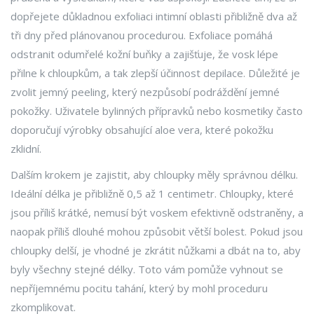
dopřejete důkladnou exfoliaci intimní oblasti přibližně dva až
tři dny před plánovanou procedurou. Exfoliace pomáhá
odstranit odumřelé kožní buňky a zajišťuje, že vosk lépe
přilne k chloupkům, a tak zlepší účinnost depilace. Důležité je
zvolit jemný peeling, který nezpůsobí podráždění jemné
pokožky. Uživatele bylinných přípravků nebo kosmetiky často
doporučují výrobky obsahující aloe vera, které pokožku
zklidní.
Dalším krokem je zajistit, aby chloupky měly správnou délku.
Ideální délka je přibližně 0,5 až 1 centimetr. Chloupky, které
jsou příliš krátké, nemusí být voskem efektivně odstraněny, a
naopak příliš dlouhé mohou způsobit větší bolest. Pokud jsou
chloupky delší, je vhodné je zkrátit nůžkami a dbát na to, aby
byly všechny stejné délky. Toto vám pomůže vyhnout se
nepříjemnému pocitu tahání, který by mohl proceduru
zkomplikovat.