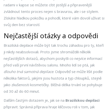
radami v kapse se můžete cítit jistější a připravenější
zvládnout tento proces nejen s bravurou, ale i se stylem.
Získáte hladkou pokožku a pohodlí, které vám dovolí užívat si
svůj den bez starostí.
Nejčastější otázky a odpovědi
Brazilská depilace může být tak trochu záhadou pro ty, kteří
ji nikdy neabsolvovali. Proto jsme shromáždili několik
nejčastějších dotazů, abychom poskytli co nejvíce informací
před vaší první návštěvou salonu. Mnoho lidí se ptá, jak
dlouho trvá samotná depilace
. Odpověď se může lišit podle
několika faktorů, jakými jsou hustota a typ chloupků, stejně
jako zkušenosti kosmetičky. Běžná délka trvání se pohybuje
od 30 až do 60 minut.
Dalším častým dotazem je, jak se na
Brazilskou depilaci
připravit. Správná příprava hraje klíčovou roli v tom, jak