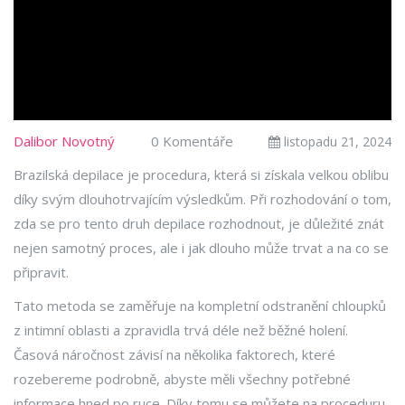
Dalibor Novotný
0 Komentáře
listopadu 21, 2024
Brazilská depilace je procedura, která si získala velkou oblibu
díky svým dlouhotrvajícím výsledkům. Při rozhodování o tom,
zda se pro tento druh depilace rozhodnout, je důležité znát
nejen samotný proces, ale i jak dlouho může trvat a na co se
připravit.
Tato metoda se zaměřuje na kompletní odstranění chloupků
z intimní oblasti a zpravidla trvá déle než běžné holení.
Časová náročnost závisí na několika faktorech, které
rozebereme podrobně, abyste měli všechny potřebné
informace hned po ruce. Díky tomu se můžete na proceduru