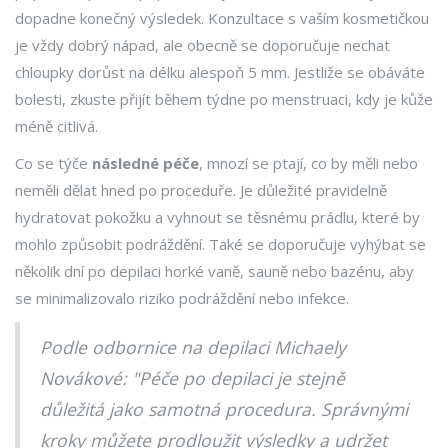
dopadne konečný výsledek. Konzultace s vaším kosmetičkou
je vždy dobrý nápad, ale obecně se doporučuje nechat
chloupky dorůst na délku alespoň 5 mm. Jestliže se obáváte
bolesti, zkuste přijít během týdne po menstruaci, kdy je kůže
méně citlivá.
Co se týče
následné péče
, mnozí se ptají, co by měli nebo
neměli dělat hned po proceduře. Je důležité pravidelně
hydratovat pokožku a vyhnout se těsnému prádlu, které by
mohlo způsobit podráždění. Také se doporučuje vyhýbat se
několik dní po depilaci horké vaně, sauně nebo bazénu, aby
se minimalizovalo riziko podráždění nebo infekce.
Podle odbornice na depilaci Michaely
Novákové: "Péče po depilaci je stejně
důležitá jako samotná procedura. Správnými
kroky můžete prodloužit výsledky a udržet