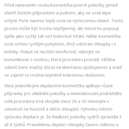
Před nanesením vosku kosmetička povrch pokožky jemně
ošetří čistícím přípravkem a pudrem, aby se vosk lépe
uchytil. Poté nanese teplý vosk na vymezenou oblast. Tento
proces může být trochu nepříjemný, ale mnozí ho popisují
spíše jako rychlý tah než bolestivé trhání. Náhle kosmetička
vosk strhne rychlým pohybem, čímž odstraní chloupky i s
kořínky. Pokud se necítíte komfortně, nebojte se
komunikovat s osobou, která proceduru provádí. Většina
salonů bere značný důraz na klientskou spokojenost a snaží
se zajistit co možná nejméně bolestivou zkušenost.
Mezi jednotlivými depilacemi kosmetička aplikuje různé
přípravky pro zklidnění pokožky a minimalizování podráždění.
Celá procedura trvá obvykle mezi 20 a 50 minutami v
závislosti na hustotě a délce chloupků. Výhodou tohoto
způsobu depilace je, že hladkost pokožky vydrží zpravidla 3
až 6 týdnů. Pravidelnou depilací chloupky časem slábnou a