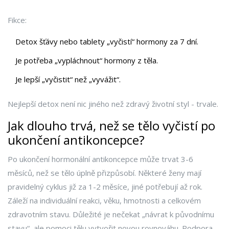
Fikce:
Detox šťávy nebo tablety „vyčistí“ hormony za 7 dní.
Je potřeba „vypláchnout“ hormony z těla.
Je lepší „vyčistit“ než „vyvážit“.
Nejlepší detox není nic jiného než zdravý životní styl - trvale.
Jak dlouho trvá, než se tělo vyčistí po
ukončení antikoncepce?
Po ukončení hormonální antikoncepce může trvat 3-6
měsíců, než se tělo úplně přizpůsobí. Některé ženy mají
pravidelný cyklus již za 1-2 měsíce, jiné potřebují až rok.
Záleží na individuální reakci, věku, hmotnosti a celkovém
zdravotním stavu. Důležité je nečekat „návrat k původnímu
stavu“, ale pomoci tělu vytvořit novou rovnováhu. Podpora