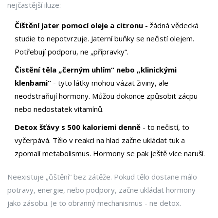
nejčastější iluze:
Čištění jater pomocí oleje a citronu
- žádná vědecká
studie to nepotvrzuje. Jaterní buňky se nečistí olejem.
Potřebují podporu, ne „přípravky“.
Čistění těla „černým uhlím“ nebo „klinickými
klenbami“
- tyto látky mohou vázat živiny, ale
neodstraňují hormony. Můžou dokonce způsobit zácpu
nebo nedostatek vitamínů.
Detox šťávy s 500 kaloriemi denně
- to nečistí, to
vyčerpává. Tělo v reakci na hlad začne ukládat tuk a
zpomalí metabolismus. Hormony se pak ještě více naruší.
Neexistuje „čištění“ bez zátěže. Pokud tělo dostane málo
potravy, energie, nebo podpory, začne ukládat hormony
jako zásobu. Je to obranný mechanismus - ne detox.