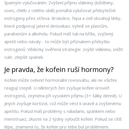
špatným vylučováním. Zvýšení příjmu vlákniny (luštěniny,
oves, chléb z celého obilí) pomáhá vylučovat přebytečné
estrogeny přes střeva. Brokolice, řepa a zelí obsahují látky,
které podporují jaterní detoxikaci. Vyhně se plastům,
parabenům a alkoholu. Pokud máš tuk na břiše, zvýšený
apetit nebo návaly - to může být příznakem přebytku
estrogenů. Vědecky ověřená strategie: zvýšit vlákninu, snížit
cukr, zlepšit spánek.
Je pravda, že kofein ruší hormony?
Kofein může ovlivnit hormonální rovnováhu, ale ne všichni
reagují stejně. U některých žen zvyšuje kofein úroveň
estrogenů, zejména při vysokém příjmu (3+ šálky denně). U
jiných zvyšuje kortizol, což může vést k únavě a zvýšenému
apetitu. Pokud máš problémy s náladami, spánkem nebo
menstruací, zkuste na 2 týdny vyloučit kofein. Pokud se cítíš
lépe, znamená to, že kofein pro tebe byl problémem.