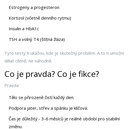
Estrogeny a progesteron
Kortizol (včetně denního rytmu)
Insulin a HbA1c
TSH a volný T4 (štítná žláza)
Tyto testy ti ukážou, kde je skutečný problém. A to ti umožní
dělat cíleně, ne náhodně.
Co je pravda? Co je fikce?
Pravda:
Tělo se přirozeně čistí každý den.
Podpora jater, střev a spánku je klíčová.
Čas je důležitý - 3-6 měsíců je reálné období pro stabilní
změnu.