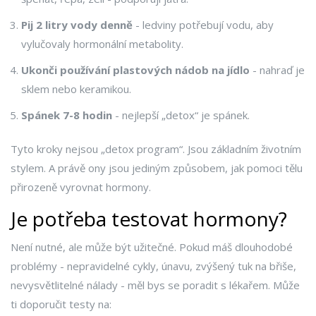
Pij 2 litry vody denně
- ledviny potřebují vodu, aby
vylučovaly hormonální metabolity.
Ukonči používání plastových nádob na jídlo
- nahraď je
sklem nebo keramikou.
Spánek 7-8 hodin
- nejlepší „detox“ je spánek.
Tyto kroky nejsou „detox program“. Jsou základním životním
stylem. A právě ony jsou jediným způsobem, jak pomoci tělu
přirozeně vyrovnat hormony.
Je potřeba testovat hormony?
Není nutné, ale může být užitečné. Pokud máš dlouhodobé
problémy - nepravidelné cykly, únavu, zvýšený tuk na břiše,
nevysvětlitelné nálady - měl bys se poradit s lékařem. Může
ti doporučit testy na: