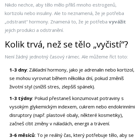
Nikdo nechce, aby tělo mělo příliš mnoho estrogenů,
kortizolu nebo insuliny. Ale to neznamená, že je potřeba
„odstranit“ hormony. Znamená to, že je potřeba
vyvážit
jejich produkci a odstranění.
Kolik trvá, než se tělo „vyčistí“?
Není žádný jednotný časový rámec. Ale můžeme říct toto:
1-3 dny
: Základní hormony, jako je adrenalin nebo kortizol,
se mohou vyrovnat během několika dní, pokud změníš
životní styl (snížíš stres, zlepšíš spánek).
1-3 týdny
: Pokud přestaneš konzumovat potraviny s
vysokým glykemickým indexem, cukrem nebo endokrinními
disruptory (např. plastové obaly, některé kosmetiky),
začneš cítit změny v náladách, energii a trávení.
3-6 měsíců
: To je reálný čas, který potřebuje tělo, aby se