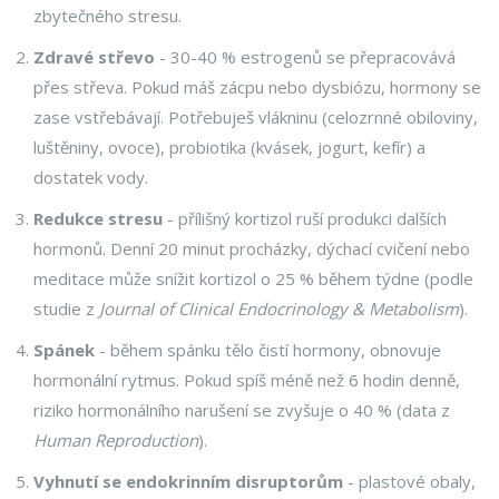
zbytečného stresu.
Zdravé střevo
- 30-40 % estrogenů se přepracovává
přes střeva. Pokud máš zácpu nebo dysbiózu, hormony se
zase vstřebávají. Potřebuješ vlákninu (celozrnné obiloviny,
luštěniny, ovoce), probiotika (kvásek, jogurt, kefír) a
dostatek vody.
Redukce stresu
- přílišný kortizol ruší produkci dalších
hormonů. Denní 20 minut procházky, dýchací cvičení nebo
meditace může snížit kortizol o 25 % během týdne (podle
studie z
Journal of Clinical Endocrinology & Metabolism
).
Spánek
- během spánku tělo čistí hormony, obnovuje
hormonální rytmus. Pokud spíš méně než 6 hodin denně,
riziko hormonálního narušení se zvyšuje o 40 % (data z
Human Reproduction
).
Vyhnutí se endokrinním disruptorům
- plastové obaly,