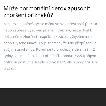
Může hormonální detox způsobit
zhoršení příznaků?
Ano. Pokud začneš rychle měnit stravu, přestaneš jíst cukr,
nebo začneš s vysokým příjmem vlákniny, může dojít k
dočasnému zhoršení - například k zácpu, výkyvům nálad
nebo zvýšené únavě. To je znamení, že tělo přizpůsobuje
svůj metabolismus. Pokud se to prodlužuje déle než 1-2
týdny, znamená to, že jsi přeháněl. Zpomal. Zvyšuj příjem
potravin postupně. Nejde o „vyčištění“, ale o podporu. A to
trvá čas.