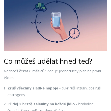
Co můžeš udělat hned teď?
Nechceš čekat 6 měsíců? Zde je jednoduchý plán na první
týden:
Zruš všechny sladké nápoje
- cukr ruší inzulin, což ruší
estrogeny.
Přidej 2 hrstě zeleniny na každé jídlo
- brokolice,
špenát, řepa, zelí - podporují játra.