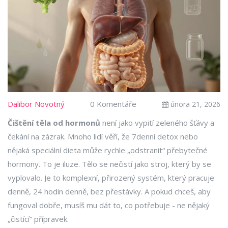
Dalibor Novotný
0 Komentáře
února 21, 2026
Čištění těla od hormonů
není jako vypití zeleného šťávy a
čekání na zázrak. Mnoho lidí věří, že 7denní detox nebo
nějaká speciální dieta může rychle „odstranit“ přebytečné
hormony. To je iluze. Tělo se nečistí jako stroj, který by se
vyplovalo. Je to komplexní, přirozený systém, který pracuje
denně, 24 hodin denně, bez přestávky. A pokud chceš, aby
fungoval dobře, musíš mu dát to, co potřebuje - ne nějaký
„čistící“ přípravek.