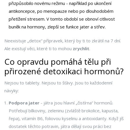
přizpůsobilo novému režimu - například po ukončení
antikoncepce, po menopauze nebo po dlouhodobém
přetížení stresem. V tomto období se obnoví citlivost
buněk na hormony, zlepší se funkce jater a střev.
Neexistuje „detox“ přípravek, který by ti to zkrátil na 7 dní.
Ale existují věci, které ti to mohou
zrychlit
.
Co opravdu pomáhá tělu při
přirozené detoxikaci hormonů?
Nejsou to tablety. Nejsou to šťávy. Jsou to každodenní
návyky:
Podpora jater
- játra jsou hlavní „čistírna“ hormonů.
Potřebují bílkoviny, zeleninu (zvláště brokolice, kapusta,
řepa), vitamín B6, foliovou kyselinu a antioxidanty. Když jíš
dostatek těchto potravin, játra dělají svou práci bez