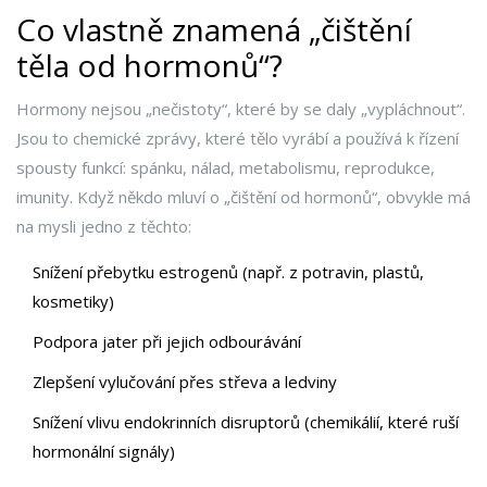
Co vlastně znamená „čištění
těla od hormonů“?
Hormony nejsou „nečistoty“, které by se daly „vypláchnout“.
Jsou to chemické zprávy, které tělo vyrábí a používá k řízení
spousty funkcí: spánku, nálad, metabolismu, reprodukce,
imunity. Když někdo mluví o „čištění od hormonů“, obvykle má
na mysli jedno z těchto:
Snížení přebytku estrogenů (např. z potravin, plastů,
kosmetiky)
Podpora jater při jejich odbourávání
Zlepšení vylučování přes střeva a ledviny
Snížení vlivu endokrinních disruptorů (chemikálií, které ruší
hormonální signály)