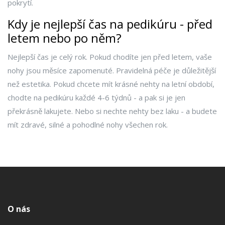
pokrytí.
Kdy je nejlepší čas na pedikúru - před
letem nebo po něm?
Nejlepší čas je celý rok. Pokud chodíte jen před letem, vaše
nohy jsou měsíce zapomenuté. Pravidelná péče je důležitější
než estetika. Pokud chcete mít krásné nehty na letní období,
chodte na pedikúru každé 4-6 týdnů - a pak si je jen
překrásně lakujete. Nebo si nechte nehty bez laku - a budete
mít zdravé, silné a pohodlné nohy všechen rok.
O nás