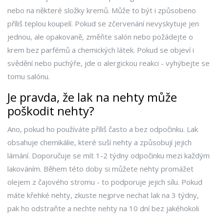
nebo na některé složky kremů. Může to být i způsobeno
příliš teplou koupelí. Pokud se zčervenání nevyskytuje jen
jednou, ale opakovaně, změňte salón nebo požádejte o
krem bez parfémů a chemických látek. Pokud se objeví i
svědění nebo puchýře, jde o alergickou reakci - vyhýbejte se
tomu salónu.
Je pravda, že lak na nehty může
poškodit nehty?
Ano, pokud ho používáte příliš často a bez odpočinku. Lak
obsahuje chemikálie, které suší nehty a způsobují jejich
lámání. Doporučuje se mít 1-2 týdny odpočinku mezi každým
lakováním. Během této doby si můžete nehty promážet
olejem z čajového stromu - to podporuje jejich sílu. Pokud
máte křehké nehty, zkuste nejprve nechat lak na 3 týdny,
pak ho odstraňte a nechte nehty na 10 dní bez jakéhokoli