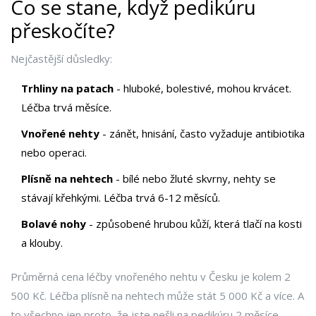
Co se stane, když pedikúru
přeskočíte?
Nejčastější důsledky:
Trhliny na patach
- hluboké, bolestivé, mohou krvácet.
Léčba trvá měsíce.
Vnořené nehty
- zánět, hnisání, často vyžaduje antibiotika
nebo operaci.
Plísně na nehtech
- bílé nebo žluté skvrny, nehty se
stávají křehkými. Léčba trvá 6-12 měsíců.
Bolavé nohy
- způsobené hrubou kůží, která tlačí na kosti
a klouby.
Průměrná cena léčby vnořeného nehtu v Česku je kolem 2
500 Kč. Léčba plísně na nehtech může stát 5 000 Kč a více. A
to všechno jen proto, že jste nešli na pedikúru 2 měsíce