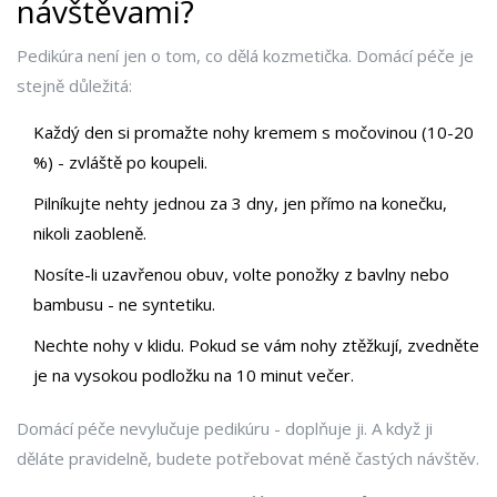
návštěvami?
Pedikúra není jen o tom, co dělá kozmetička. Domácí péče je
stejně důležitá:
Každý den si promažte nohy kremem s močovinou (10-20
%) - zvláště po koupeli.
Pilníkujte nehty jednou za 3 dny, jen přímo na konečku,
nikoli zaobleně.
Nosíte-li uzavřenou obuv, volte ponožky z bavlny nebo
bambusu - ne syntetiku.
Nechte nohy v klidu. Pokud se vám nohy ztěžkují, zvedněte
je na vysokou podložku na 10 minut večer.
Domácí péče nevylučuje pedikúru - doplňuje ji. A když ji
děláte pravidelně, budete potřebovat méně častých návštěv.