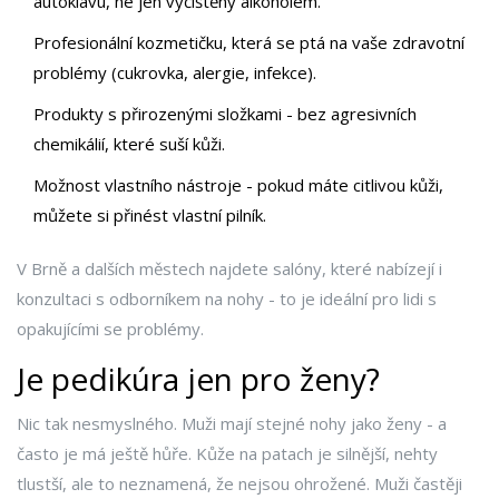
autoklávu, ne jen vyčištěny alkoholem.
Profesionální kozmetičku, která se ptá na vaše zdravotní
problémy (cukrovka, alergie, infekce).
Produkty s přirozenými složkami - bez agresivních
chemikálií, které suší kůži.
Možnost vlastního nástroje - pokud máte citlivou kůži,
můžete si přinést vlastní pilník.
V Brně a dalších městech najdete salóny, které nabízejí i
konzultaci s odborníkem na nohy - to je ideální pro lidi s
opakujícími se problémy.
Je pedikúra jen pro ženy?
Nic tak nesmyslného. Muži mají stejné nohy jako ženy - a
často je má ještě hůře. Kůže na patach je silnější, nehty
tlustší, ale to neznamená, že nejsou ohrožené. Muži častěji