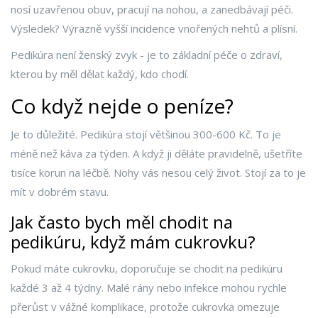
nosí uzavřenou obuv, pracují na nohou, a zanedbávají péči.
Výsledek? Výrazně vyšší incidence vnořených nehtů a plísní.
Pedikúra není ženský zvyk - je to základní péče o zdraví,
kterou by měl dělat každý, kdo chodí.
Co když nejde o peníze?
Je to důležité. Pedikúra stojí většinou 300-600 Kč. To je
méně než káva za týden. A když ji děláte pravidelně, ušetříte
tisíce korun na léčbě. Nohy vás nesou celý život. Stojí za to je
mít v dobrém stavu.
Jak často bych měl chodit na
pedikúru, když mám cukrovku?
Pokud máte cukrovku, doporučuje se chodit na pedikúru
každé 3 až 4 týdny. Malé rány nebo infekce mohou rychle
přerůst v vážné komplikace, protože cukrovka omezuje