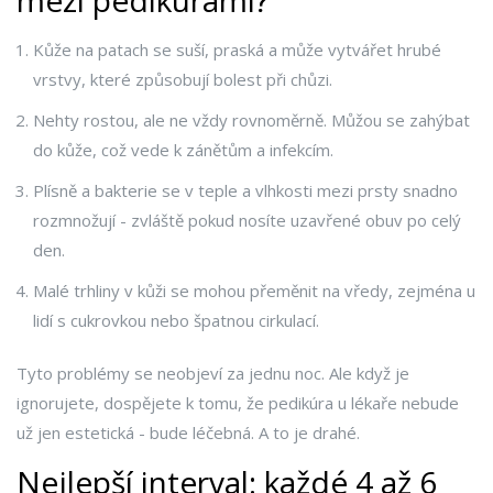
mezi pedikúrami?
Kůže na patach se suší, praská a může vytvářet hrubé
vrstvy, které způsobují bolest při chůzi.
Nehty rostou, ale ne vždy rovnoměrně. Můžou se zahýbat
do kůže, což vede k zánětům a infekcím.
Plísně a bakterie se v teple a vlhkosti mezi prsty snadno
rozmnožují - zvláště pokud nosíte uzavřené obuv po celý
den.
Malé trhliny v kůži se mohou přeměnit na vředy, zejména u
lidí s cukrovkou nebo špatnou cirkulací.
Tyto problémy se neobjeví za jednu noc. Ale když je
ignorujete, dospějete k tomu, že pedikúra u lékaře nebude
už jen estetická - bude léčebná. A to je drahé.
Nejlepší interval: každé 4 až 6