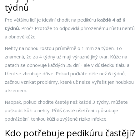
týdnů
Pro většinu lidí je ideální chodit na pedikúru
každé 4 až 6
týdnů
. Proč? Protože to odpovídá přirozenému růstu nehtů
a obnově kůže.
Nehty na nohou rostou průměrně o 1 mm za týden. To
znamená, že za 4 týdny už mají výrazně jiný tvar. Kůže na
patach se obnovuje každých 28 dní - ale v důsledku tlaku a
tření se zhrubuje dříve. Pokud počkáte déle než 6 týdnů,
začnou vznikat problémy, které už nelze vyřešit jen houbkou
a kremem.
Naopak, pokud chodíte častěji než každé 3 týdny, můžete
poškodit kůži a nehty. Příliš časté ošetření způsobuje
podráždění, tenkou kůži a zvýšené riziko infekce.
Kdo potřebuje pedikúru častěji?