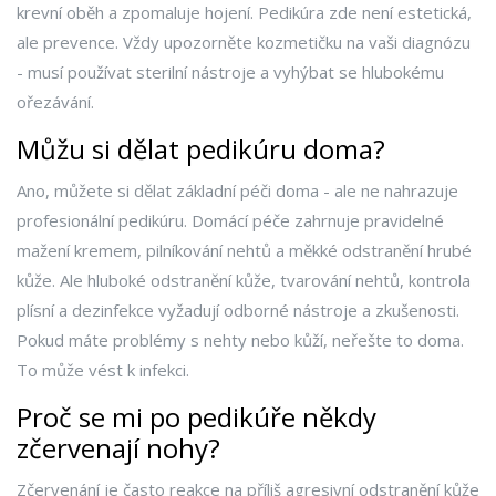
krevní oběh a zpomaluje hojení. Pedikúra zde není estetická,
ale prevence. Vždy upozorněte kozmetičku na vaši diagnózu
- musí používat sterilní nástroje a vyhýbat se hlubokému
ořezávání.
Můžu si dělat pedikúru doma?
Ano, můžete si dělat základní péči doma - ale ne nahrazuje
profesionální pedikúru. Domácí péče zahrnuje pravidelné
mažení kremem, pilníkování nehtů a měkké odstranění hrubé
kůže. Ale hluboké odstranění kůže, tvarování nehtů, kontrola
plísní a dezinfekce vyžadují odborné nástroje a zkušenosti.
Pokud máte problémy s nehty nebo kůží, neřešte to doma.
To může vést k infekci.
Proč se mi po pedikúře někdy
zčervenají nohy?
Zčervenání je často reakce na příliš agresivní odstranění kůže