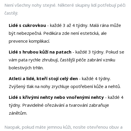
Není všechny nohy stejné. Některé skupiny lidí potřebují péči
častěji:
Lidé s cukrovkou
- každé 3 až 4 týdny. Malá rána může
být nebezpečná. Pedikúra zde není estetická, ale
prevence komplikací.
Lidé s hrubou kůží na patach
- každé 3 týdny. Pokud se
vám pata rychle zhrubují, častější péče zabrání vzniku
bolestivých trhlin.
Atleti a lidé, kteří stojí celý den
- každé 4 týdny.
Zvýšený tlak na nohy zrychluje opotřebení kůže a nehtů.
Lidé s křivými nehty nebo vnořenými nehty
- každé 4
týdny. Pravidelné ořezávání a tvarování zabraňuje
zánětům.
Naopak, pokud máte jemnou kůži, nosíte otevřenou obuv a