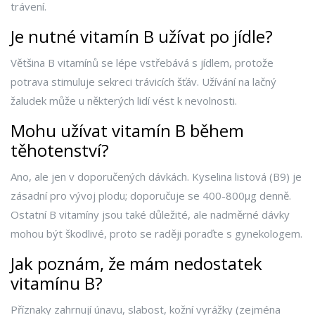
trávení.
Je nutné vitamín B užívat po jídle?
Většina B vitamínů se lépe vstřebává s jídlem, protože
potrava stimuluje sekreci trávicích šťáv. Užívání na lačný
žaludek může u některých lidí vést k nevolnosti.
Mohu užívat vitamín B během
těhotenství?
Ano, ale jen v doporučených dávkách. Kyselina listová (B9) je
zásadní pro vývoj plodu; doporučuje se 400-800µg denně.
Ostatní B vitamíny jsou také důležité, ale nadměrné dávky
mohou být škodlivé, proto se raději poraďte s gynekologem.
Jak poznám, že mám nedostatek
vitamínu B?
Příznaky zahrnují únavu, slabost, kožní vyrážky (zejména