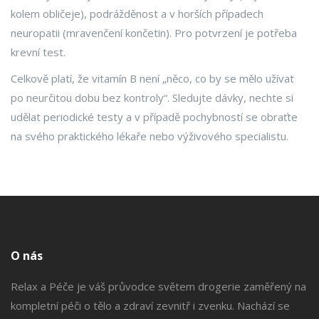
kolem obličeje), podrážděnost a v horších případech
neuropatii (mravenčení končetin). Pro potvrzení je potřeba
krevní test.
Celkově platí, že vitamín B není „něco, co by se mělo užívat
po neurčitou dobu bez kontroly“. Sledujte dávky, nechte si
udělat periodické testy a v případě pochybností se obraťte
na svého praktického lékaře nebo výživového specialistu.
O nás
Relax a Péče je váš průvodce světem drogerie zaměřený na
kompletní péči o tělo a zdraví zevnitř i zvenku. Nachází se