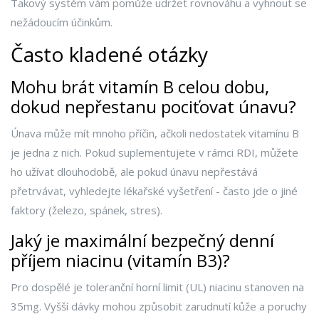
Takový systém vám pomůže udržet rovnováhu a vyhnout se
nežádoucím účinkům.
Často kladené otázky
Mohu brát vitamín B celou dobu,
dokud nepřestanu pociťovat únavu?
Únava může mít mnoho příčin, ačkoli nedostatek vitamínu B
je jedna z nich. Pokud suplementujete v rámci RDI, můžete
ho užívat dlouhodobě, ale pokud únavu nepřestává
přetrvávat, vyhledejte lékařské vyšetření - často jde o jiné
faktory (železo, spánek, stres).
Jaký je maximální bezpečný denní
příjem niacinu (vitamín B3)?
Pro dospělé je toleranční horní limit (UL) niacinu stanoven na
35mg. Vyšší dávky mohou způsobit zarudnutí kůže a poruchy