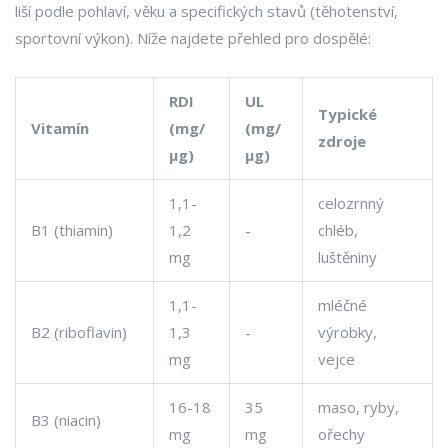
liší podle pohlaví, věku a specifických stavů (těhotenství,
sportovní výkon). Níže najdete přehled pro dospělé:
RDI
UL
Typické
Vitamín
(mg/
(mg/
zdroje
µg)
µg)
1,1-
celozrnný
B1 (thiamin)
1,2
-
chléb,
mg
luštěniny
1,1-
mléčné
B2 (riboflavin)
1,3
-
výrobky,
mg
vejce
16-18
35
maso, ryby,
B3 (niacin)
mg
mg
ořechy