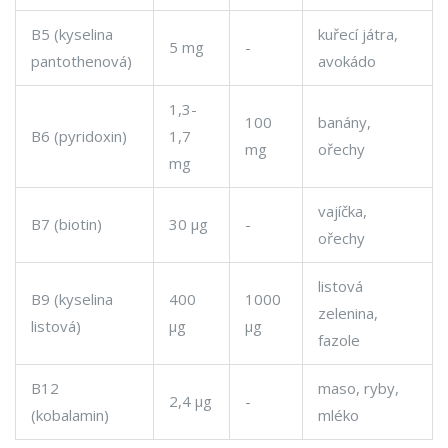
B5 (kyselina
kuřecí játra,
5 mg
-
pantothenová)
avokádo
1,3-
100
banány,
B6 (pyridoxin)
1,7
mg
ořechy
mg
vajíčka,
B7 (biotin)
30 µg
-
ořechy
listová
B9 (kyselina
400
1000
zelenina,
listová)
µg
µg
fazole
B12
maso, ryby,
2,4 µg
-
(kobalamin)
mléko