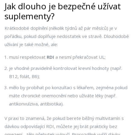
Jak dlouho je bezpečné užívat
suplementy?
Krátkodobé doplnění (několik týdnů až pár měsíců) je v
pořádku, pokud doplňuje nedostatek ve stravě. Dlouhodobé
užívání je také možné, ale:
musí respektovat
RDI
a nesmí překračovat UL;
je vhodné pravidelně kontrolovat krevní hodnoty (např.
B12, folát, B6);
mělo by probíhat po konzultaci s lékařem, zejména pokud
máte chronické onemocnění nebo užíváte léky (např.
antikonvulziva, antibiotika).
V praxi to znamená, že pokud berete běžný multivitamín s
dávkou odpovídající RDI, můžete jej brát prakticky bez
omezení - tělo přebytek vyloučí. Prorozdílné vyšší dávky