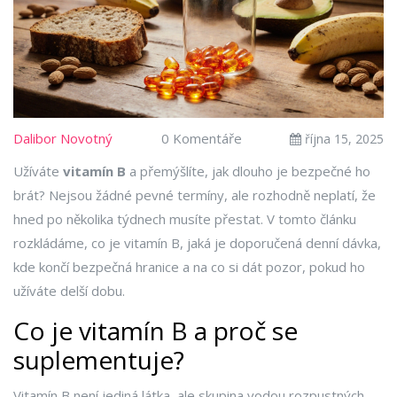
Dalibor Novotný
0 Komentáře
října 15, 2025
Užíváte
vitamín B
a přemýšlíte, jak dlouho je bezpečné ho
brát? Nejsou žádné pevné termíny, ale rozhodně neplatí, že
hned po několika týdnech musíte přestat. V tomto článku
rozkládáme, co je vitamín B, jaká je doporučená denní dávka,
kde končí bezpečná hranice a na co si dát pozor, pokud ho
užíváte delší dobu.
Co je vitamín B a proč se
suplementuje?
Vitamín B není jediná látka, ale skupina vodou rozpustných