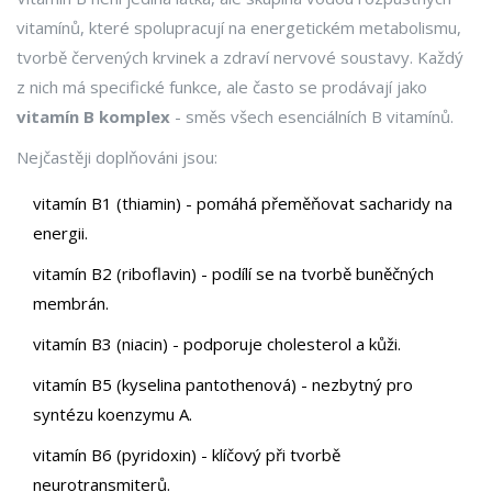
vitamínů, které spolupracují na energetickém metabolismu,
tvorbě červených krvinek a zdraví nervové soustavy. Každý
z nich má specifické funkce, ale často se prodávají jako
vitamín B komplex
- směs všech esenciálních B vitamínů.
Nejčastěji doplňováni jsou:
vitamín B1 (thiamin)
- pomáhá přeměňovat sacharidy na
energii.
vitamín B2 (riboflavin)
- podílí se na tvorbě buněčných
membrán.
vitamín B3 (niacin)
- podporuje cholesterol a kůži.
vitamín B5 (kyselina pantothenová)
- nezbytný pro
syntézu koenzymu A.
vitamín B6 (pyridoxin)
- klíčový při tvorbě
neurotransmiterů.